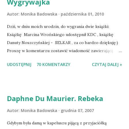
Wygrywajka
Autor:
Monika Badowska
października 01, 2010
Dziś, w dniu moich urodzin, do wygrania dwie książki:
Książkę Marcina Wrońskiego udostępnił KDC , książkę
Danuty Noszczyńskiej - SELKAR , za co bardzo dziękuję:)
Proszę w komentarzu zostawić wiadomość zawierającą
tytuł książki, w losowaniu której chcecie wziąć udział.
UDOSTĘPNIJ
70 KOMENTARZY
CZYTAJ DALEJ »
Losowanie odbędzie się w niedzielę o 8:00. Zapraszam
serdecznie:) * * * WYLOSOWANO :-D Officium Secretum.
Pies Pański. Mogło być gorzej Gratuluję i proszę o kontakt
na m1b1m1m@gmail.com :)
Daphne Du Maurier. Rebeka
Autor:
Monika Badowska
grudnia 07, 2007
Gdybym była damą w kapeluszu pijącą z przyjaciółką