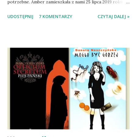
potrzebne. Amber zamieszkała z nami 25 lipca 2019 roku.
Wypatrzyłam ją na FB schroniska w Tomaszowie
UDOSTĘPNIJ
7 KOMENTARZY
CZYTAJ DALEJ »
Mazowieckim, pojechaliśmy na wizytę zapoznawczą, a kilka
dni później - już po nią. Ułożona w bagażniku na wygodnym
materacu, przeczołgała się na tylne siedzenie i ułożyła na
moich kolanach. Tak dojechaliśmy do domu. O początkach
wspólnego życia przeczytacie TUTAJ i TUTAJ . Gdy już
nieco okrzepliśmy w codzienności z psem, a Amber - z
ludźmi i kotami, pojawił się pomysł na wspólny jesienny
wyjazd w Beskid Niski. Zanim to jednak się stało psica miała
atak padaczki, co spowodowało, że wyjazd odwołaliśmy,
wdrożyliśmy leczenie i od nowa zaczęliśmy oswajać z nami i
wspólnym życiem zdezorientowanego chorobą psa. Udało
się ustabilizować zawirowania zdrowotne i wówczas
zaczęliśmy się cieszyć sobą wzajemnie już na 100%.
Dopier...