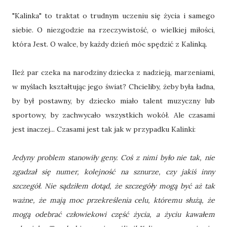
"Kalinka" to traktat o trudnym uczeniu się życia i samego
siebie. O niezgodzie na rzeczywistość, o wielkiej miłości,
która Jest. O walce, by każdy dzień móc spędzić z Kalinką.
Ileż par czeka na narodziny dziecka z nadzieją, marzeniami,
w myślach kształtując jego świat? Chcieliby, żeby była ładna,
by był postawny, by dziecko miało talent muzyczny lub
sportowy, by zachwycało wszystkich wokół. Ale czasami
jest inaczej... Czasami jest tak jak w przypadku Kalinki:
Jedyny problem stanowiły geny. Coś z nimi było nie tak, nie
zgadzał się numer, kolejność na sznurze, czy jakiś inny
szczegół. Nie sądziłem dotąd, że szczegóły mogą być aż tak
ważne, że mają moc przekreślenia celu, któremu służą, że
mogą odebrać człowiekowi część życia, a życiu kawałem