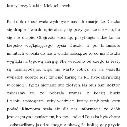
który leczy kotki z Niekochanych.
Pani doktor usiłowała wydobyć z nas informację, że Duszka
się drapie. Twardo upieraliśmy się przy tym, że nie - no, bo
się nie drapie. Obejrzała kocinkę, przytknęła szkiełko do
kiepsko wyglądającego pysia Duszki, a po kilkunastu
minutach wróciła do nas z wiadomością, że to co ma Duszka
wygląda na typową alergię. Nie wiadomo od czego (a testy
są niemiarodajne, więc nie warto robić), ale na wszelki
wypadek dobrze jest zmienić karmę na RC hypoalergiczną
w cenie 2,5 kg za niemalże sto złotych. Na plus pani doktor
zaliczamy to, że pobrała wymaz z kociej buźki
i zrobi ambiogram, żeby wiedzieć, który antybiotyk kotu
podać. Kluczowa stała się dla nas informacja, że drób
jest częstym uczulaczem, bo my - odkąd Duszka była chora
- odstawiliśmy ją od suchego z obawy, że boli ją gdy gryzie