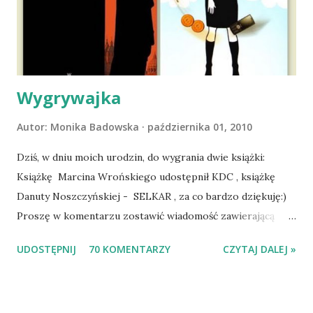
wspólnym życiem zdezorientowanego chorobą psa. Udało
się ustabilizować zawirowania zdrowotne i wówczas
zaczęliśmy się cieszyć sobą wzajemnie już na 100%.
Dopier...
Wygrywajka
Autor:
Monika Badowska
października 01, 2010
Dziś, w dniu moich urodzin, do wygrania dwie książki:
Książkę Marcina Wrońskiego udostępnił KDC , książkę
Danuty Noszczyńskiej - SELKAR , za co bardzo dziękuję:)
Proszę w komentarzu zostawić wiadomość zawierającą
tytuł książki, w losowaniu której chcecie wziąć udział.
UDOSTĘPNIJ
70 KOMENTARZY
CZYTAJ DALEJ »
Losowanie odbędzie się w niedzielę o 8:00. Zapraszam
serdecznie:) * * * WYLOSOWANO :-D Officium Secretum.
Pies Pański. Mogło być gorzej Gratuluję i proszę o kontakt