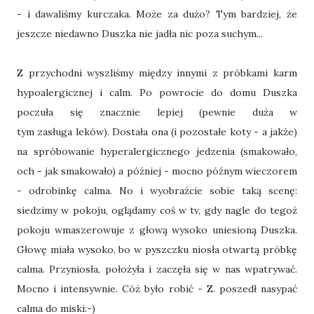
- i dawaliśmy kurczaka. Może za dużo? Tym bardziej, że
jeszcze niedawno Duszka nie jadła nic poza suchym...
Z przychodni wyszliśmy między innymi z próbkami karm
hypoalergicznej i calm. Po powrocie do domu Duszka
poczuła się znacznie lepiej (pewnie duża w
tym zasługa leków). Dostała ona (i pozostałe koty - a jakże)
na spróbowanie hyperalergicznego jedzenia (smakowało,
och - jak smakowało) a później - mocno późnym wieczorem
- odrobinkę calma. No i wyobraźcie sobie taką scenę:
siedzimy w pokoju, oglądamy coś w tv, gdy nagle do tegoż
pokoju wmaszerowuje z głową wysoko uniesioną Duszka.
Głowę miała wysoko, bo w pyszczku niosła otwartą próbkę
calma. Przyniosła, położyła i zaczęła się w nas wpatrywać.
Mocno i intensywnie. Cóż było robić - Z. poszedł nasypać
calma do miski:-)