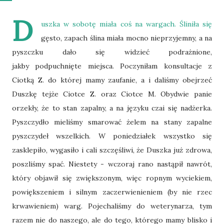
D
uszka w sobotę miała coś na wargach. Śliniła się
gęsto, zapach ślina miała mocno nieprzyjemny, a na
pyszczku dało się widzieć podrażnione,
jakby podpuchnięte miejsca. Poczyniłam konsultacje z
Ciotką Z. do której mamy zaufanie, a i daliśmy obejrzeć
Duszkę tejże Ciotce Z. oraz Ciotce M. Obydwie panie
orzekły, że to stan zapalny, a na języku czai się nadżerka.
Pyszczydło mieliśmy smarować żelem na stany zapalne
pyszczydeł wszelkich. W poniedziałek wszystko się
zasklepiło, wygasiło i cali szczęśliwi, że Duszka już zdrowa,
poszliśmy spać. Niestety - wczoraj rano nastąpił nawrót,
który objawił się zwiększonym, więc ropnym wyciekiem,
powiększeniem i silnym zaczerwienieniem (by nie rzec
krwawieniem) warg. Pojechaliśmy do weterynarza, tym
razem nie do naszego, ale do tego, którego mamy blisko i