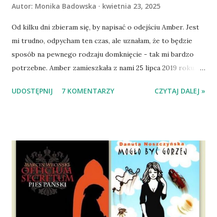
Autor:
Monika Badowska
kwietnia 23, 2025
Od kilku dni zbieram się, by napisać o odejściu Amber. Jest
mi trudno, odpycham ten czas, ale uznałam, że to będzie
sposób na pewnego rodzaju domknięcie - tak mi bardzo
potrzebne. Amber zamieszkała z nami 25 lipca 2019 roku.
Wypatrzyłam ją na FB schroniska w Tomaszowie
UDOSTĘPNIJ
7 KOMENTARZY
CZYTAJ DALEJ »
Mazowieckim, pojechaliśmy na wizytę zapoznawczą, a kilka
dni później - już po nią. Ułożona w bagażniku na wygodnym
materacu, przeczołgała się na tylne siedzenie i ułożyła na
moich kolanach. Tak dojechaliśmy do domu. O początkach
wspólnego życia przeczytacie TUTAJ i TUTAJ . Gdy już
nieco okrzepliśmy w codzienności z psem, a Amber - z
ludźmi i kotami, pojawił się pomysł na wspólny jesienny
wyjazd w Beskid Niski. Zanim to jednak się stało psica miała
atak padaczki, co spowodowało, że wyjazd odwołaliśmy,
wdrożyliśmy leczenie i od nowa zaczęliśmy oswajać z nami i