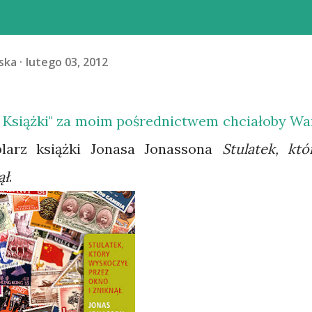
ska
lutego 03, 2012
 Książki" za moim pośrednictwem chciałoby W
larz książki Jonasa Jonassona
Stulatek, któ
ął
.