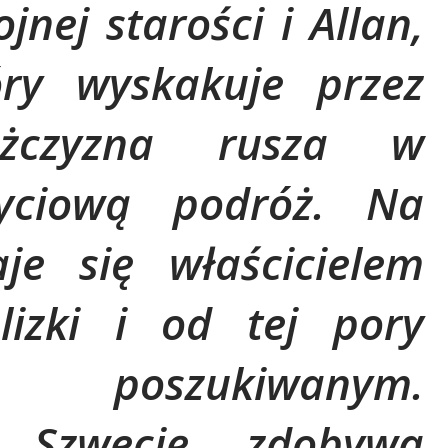
nej starości i Allan,
tóry wyskakuje przez
żczyzna rusza w
życiową podróż. Na
je się właścicielem
izki i od tej pory
 poszukiwanym.
a Szwecję, zdobywa