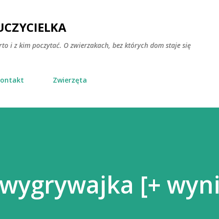
Przejdź do głównej zawartości
CZYCIELKA
rto i z kim poczytać. O zwierzakach, bez których dom staje się
ontakt
Zwierzęta
wygrywajka [+ wyni