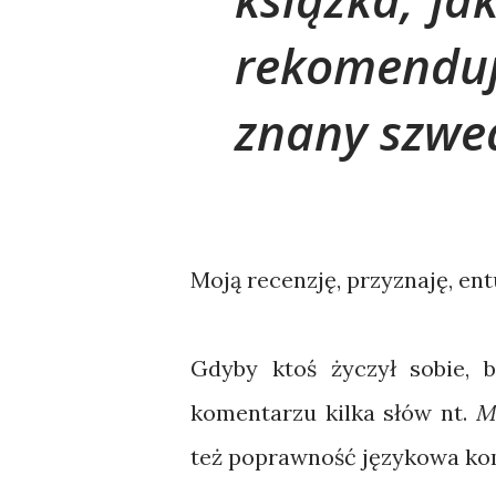
rekomenduj
znany szwed
Moją recenzję, przyznaję, en
Gdyby ktoś życzył sobie, b
komentarzu kilka słów nt.
M
też poprawność językowa ko