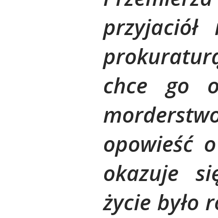
przyjaciół
prokuratu
chce go o
morderst
opowieść o 
okazuje si
życie było 