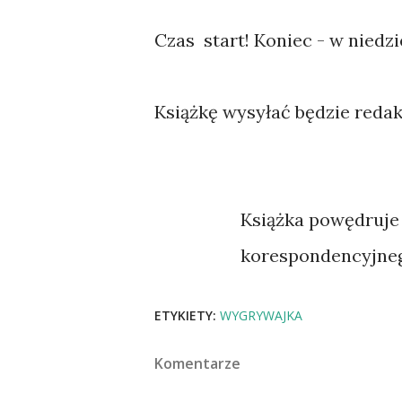
Czas start! Koniec - w niedzi
Książkę wysyłać będzie redak
Książka powędruje do Megii24. Proszę o przesłanie adresu
korespondencyjneg
ETYKIETY:
WYGRYWAJKA
Komentarze