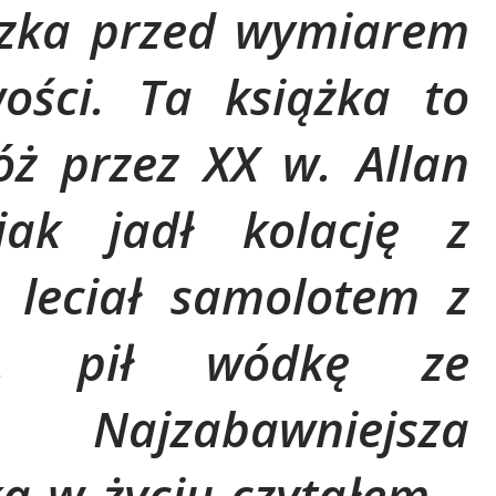
zka przed wymiarem
wości. Ta książka to
óż przez XX w. Allan
jak jadł kolację z
leciał samolotem z
em, pił wódkę ze
.. Najzabawniejsza
ką w życiu czytałem –