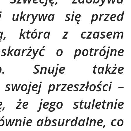
 i ukrywa się przed
rą, która z czasem
skarżyć o potrójne
wo. Snuje także
swojej przeszłości –
ę, że jego stuletnie
równie absurdalne, co