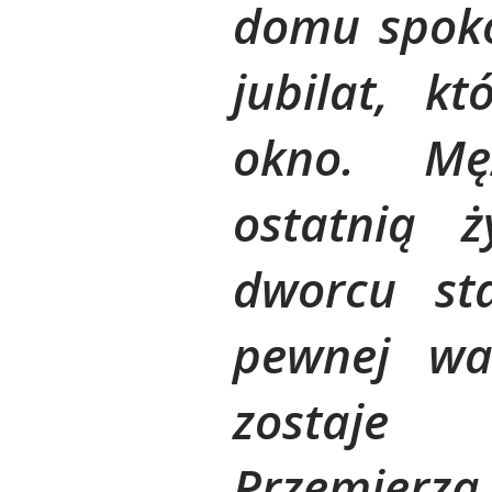
domu spokoj
jubilat, k
okno. Mę
ostatnią 
dworcu sta
pewnej wal
zostaje
Przemierz