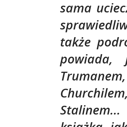
sama uciec
sprawiedli
także podr
powiada, 
Trumanem, 
Churchil
Stalinem.
książka, ja