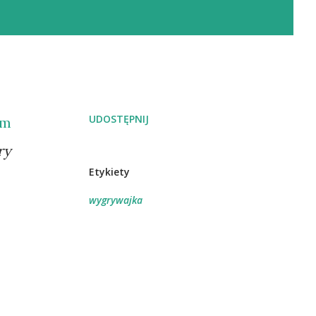
UDOSTĘPNIJ
am
ry
Etykiety
wygrywajka