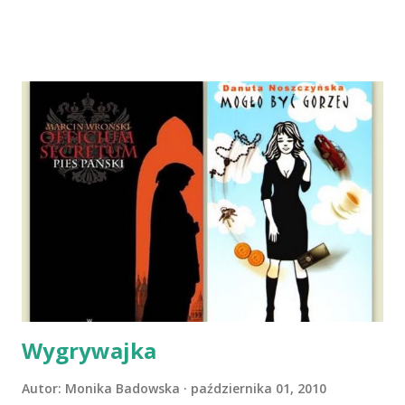
dni później - już po nią. Ułożona w bagażniku na wygodnym
materacu, przeczołgała się na tylne siedzenie i ułożyła na
moich kolanach. Tak dojechaliśmy do domu. O początkach
wspólnego życia przeczytacie TUTAJ i TUTAJ . Gdy już
nieco okrzepliśmy w codzienności z psem, a Amber - z
ludźmi i kotami, pojawił się pomysł na wspólny jesienny
wyjazd w Beskid Niski. Zanim to jednak się stało psica miała
atak padaczki, co spowodowało, że wyjazd odwołaliśmy,
wdrożyliśmy leczenie i od nowa zaczęliśmy oswajać z nami i
wspólnym życiem zdezorientowanego chorobą psa. Udało
się ustabilizować zawirowania zdrowotne i wówczas
zaczęliśmy się cieszyć sobą wzajemnie już na 100%.
Dopier...
Wygrywajka
Autor:
Monika Badowska
października 01, 2010