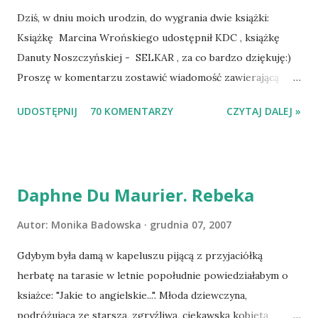
Dziś, w dniu moich urodzin, do wygrania dwie książki:
Książkę Marcina Wrońskiego udostępnił KDC , książkę
Danuty Noszczyńskiej - SELKAR , za co bardzo dziękuję:)
Proszę w komentarzu zostawić wiadomość zawierającą
tytuł książki, w losowaniu której chcecie wziąć udział.
UDOSTĘPNIJ
70 KOMENTARZY
CZYTAJ DALEJ »
Losowanie odbędzie się w niedzielę o 8:00. Zapraszam
serdecznie:) * * * WYLOSOWANO :-D Officium Secretum.
Pies Pański. Mogło być gorzej Gratuluję i proszę o kontakt
na m1b1m1m@gmail.com :)
Daphne Du Maurier. Rebeka
Autor:
Monika Badowska
grudnia 07, 2007
Gdybym była damą w kapeluszu pijącą z przyjaciółką
herbatę na tarasie w letnie popołudnie powiedziałabym o
ksiażce: "Jakie to angielskie...". Młoda dziewczyna,
podróżująca ze starszą, zgryźliwą, ciekawską kobietą