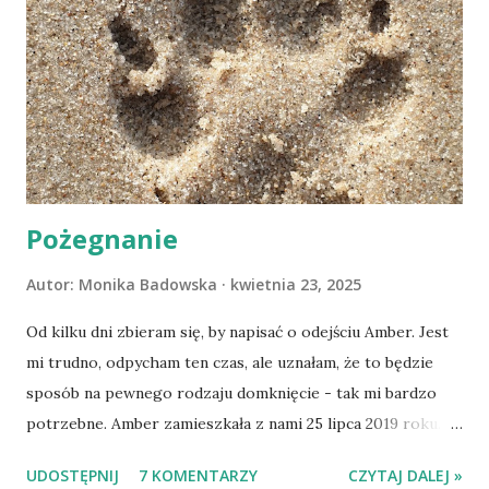
Pożegnanie
Autor:
Monika Badowska
kwietnia 23, 2025
Od kilku dni zbieram się, by napisać o odejściu Amber. Jest
mi trudno, odpycham ten czas, ale uznałam, że to będzie
sposób na pewnego rodzaju domknięcie - tak mi bardzo
potrzebne. Amber zamieszkała z nami 25 lipca 2019 roku.
Wypatrzyłam ją na FB schroniska w Tomaszowie
UDOSTĘPNIJ
7 KOMENTARZY
CZYTAJ DALEJ »
Mazowieckim, pojechaliśmy na wizytę zapoznawczą, a kilka