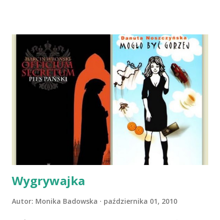
dni później - już po nią. Ułożona w bagażniku na wygodnym
materacu, przeczołgała się na tylne siedzenie i ułożyła na
moich kolanach. Tak dojechaliśmy do domu. O początkach
wspólnego życia przeczytacie TUTAJ i TUTAJ . Gdy już
nieco okrzepliśmy w codzienności z psem, a Amber - z
ludźmi i kotami, pojawił się pomysł na wspólny jesienny
wyjazd w Beskid Niski. Zanim to jednak się stało psica miała
atak padaczki, co spowodowało, że wyjazd odwołaliśmy,
wdrożyliśmy leczenie i od nowa zaczęliśmy oswajać z nami i
wspólnym życiem zdezorientowanego chorobą psa. Udało
się ustabilizować zawirowania zdrowotne i wówczas
zaczęliśmy się cieszyć sobą wzajemnie już na 100%.
Dopier...
Wygrywajka
Autor:
Monika Badowska
października 01, 2010