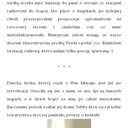
wielką trzeba mieć fantazję, by pisać o stronie ze stacjami
radiowymi do kogoś, kto pisze o książkach, po kolejnej
chwili przeszperałam propozycje zgromadzone na
rzeczonej stronie i znalazłam coś, co mnie
usatysfakcjonowało. Niniejszym zatem uznaję, że warto
docenić ekscentryczna prośbę Pawła i podać
link
. Znalazłam
tu stację radiową, która nadaje tylko poezję śpiewaną:-)
* * *
Duszka, kotka, której część z Was kibicuje, jest już po
sterylizacji. Oswoiła się już z nami, co noc śpi na naszych
nogach, a w dzień krąży za mną po całym mieszkaniu.
Zaczynamy powoli szukać jej domu. Gdyby ktoś życzył sobie
towarzystwa uroczej panienki, proszę o kontakt.