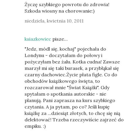
Życzę szybkiego powrotu do zdrowia!
Szkoda wiosny na chorowanie:)
niedziela, kwietnia 10, 2011
ksiazkowiec
pisze…
"Jedz, módl się, kochaj" pojechała do
Londynu - doczytałam do połowy i
pożyczyłam bez żalu. Kotka cudna! Zawsze
marzył mi się taki burasek, a przybłąkał się
czarny dachowiec.Życie płata figle. Co do
obchodów książkowego święta, to
rozczarował mnie "Świat Książki". Gdy
spytałam o spotkania autorskie - nie
planują. Pani zaprasza na kurs szybkiego
czytania. A ja pytam, po co? Jeśli kupię
książkę za ...dziesiąt złotych, to chcę się nią
delektować! Trzeba rzeczywiście zajrzeć do
empiku. :)