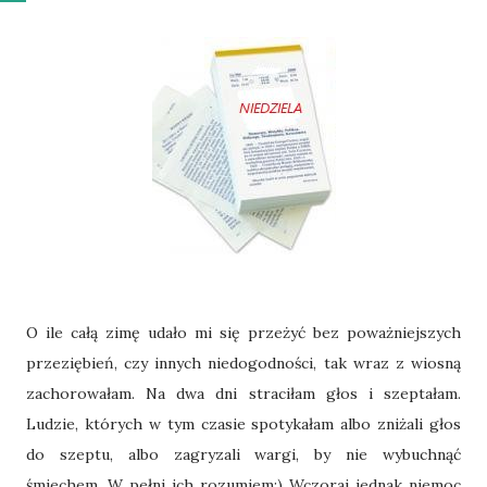
O ile całą zimę udało mi się przeżyć bez poważniejszych
przeziębień, czy innych niedogodności, tak wraz z wiosną
zachorowałam. Na dwa dni straciłam głos i szeptałam.
Ludzie, których w tym czasie spotykałam albo zniżali głos
do szeptu, albo zagryzali wargi, by nie wybuchnąć
śmiechem. W pełni ich rozumiem;) Wczoraj jednak niemoc