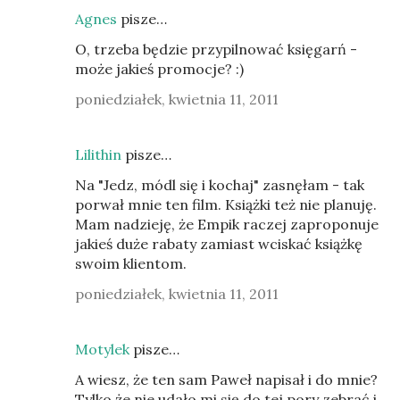
Agnes
pisze…
O, trzeba będzie przypilnować księgarń -
może jakieś promocje? :)
poniedziałek, kwietnia 11, 2011
Lilithin
pisze…
Na "Jedz, módl się i kochaj" zasnęłam - tak
porwał mnie ten film. Książki też nie planuję.
Mam nadzieję, że Empik raczej zaproponuje
jakieś duże rabaty zamiast wciskać książkę
swoim klientom.
poniedziałek, kwietnia 11, 2011
Motylek
pisze…
A wiesz, że ten sam Paweł napisał i do mnie?
Tylko że nie udało mi się do tej pory zebrać i