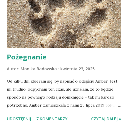
Pożegnanie
Autor:
Monika Badowska
kwietnia 23, 2025
Od kilku dni zbieram się, by napisać o odejściu Amber. Jest
mi trudno, odpycham ten czas, ale uznałam, że to będzie
sposób na pewnego rodzaju domknięcie - tak mi bardzo
potrzebne. Amber zamieszkała z nami 25 lipca 2019 roku.
Wypatrzyłam ją na FB schroniska w Tomaszowie
UDOSTĘPNIJ
7 KOMENTARZY
CZYTAJ DALEJ »
Mazowieckim, pojechaliśmy na wizytę zapoznawczą, a kilka