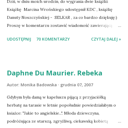
Dziś, w dniu moich urodzin, do wygrania dwie książki:
Książkę Marcina Wrońskiego udostępnił KDC , książkę
Danuty Noszczyńskiej - SELKAR , za co bardzo dziękuję:)
Proszę w komentarzu zostawić wiadomość zawierającą
tytuł książki, w losowaniu której chcecie wziąć udział.
UDOSTĘPNIJ
70 KOMENTARZY
CZYTAJ DALEJ »
Losowanie odbędzie się w niedzielę o 8:00. Zapraszam
serdecznie:) * * * WYLOSOWANO :-D Officium Secretum.
Pies Pański. Mogło być gorzej Gratuluję i proszę o kontakt
na m1b1m1m@gmail.com :)
Daphne Du Maurier. Rebeka
Autor:
Monika Badowska
grudnia 07, 2007
Gdybym była damą w kapeluszu pijącą z przyjaciółką
herbatę na tarasie w letnie popołudnie powiedziałabym o
ksiażce: "Jakie to angielskie...". Młoda dziewczyna,
podróżująca ze starszą, zgryźliwą, ciekawską kobietą