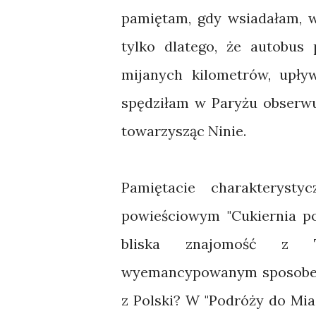
pamiętam, gdy wsiadałam, w
tylko dlatego, że autobus 
mijanych kilometrów, upł
spędziłam w Paryżu obserwuj
towarzysząc Ninie.
Pamiętacie charakteryst
powieściowym "Cukiernia po
bliska znajomość z T
wyemancypowanym sposobem 
z Polski? W "Podróży do Mia