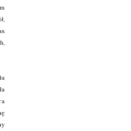
am
ł,
as
h,
lu
ła
ra
nę
my