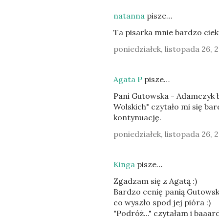
natanna
pisze…
Ta pisarka mnie bardzo ciek
poniedziałek, listopada 26, 
Agata P
pisze…
Pani Gutowska - Adamczyk ba
Wolskich" czytało mi się ba
kontynuację.
poniedziałek, listopada 26, 
Kinga
pisze…
Zgadzam się z Agatą :)
Bardzo cenię panią Gutowską
co wyszło spod jej pióra :)
"Podróż..." czytałam i baaar