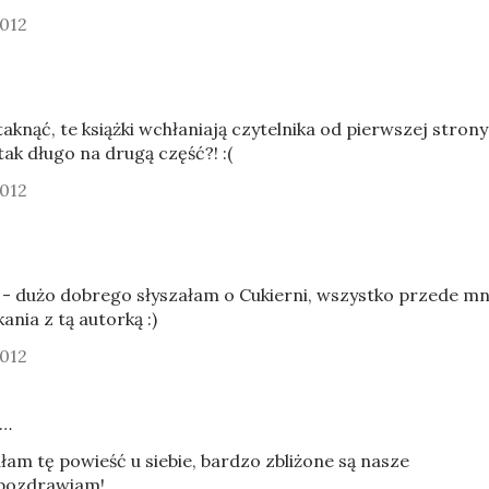
2012
taknąć, te książki wchłaniają czytelnika od pierwszej strony
ak długo na drugą część?! :(
2012
- dużo dobrego słyszałam o Cukierni, wszystko przede mn
nia z tą autorką :)
2012
e…
m tę powieść u siebie, bardzo zbliżone są nasze
!pozdrawiam!