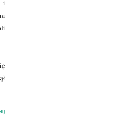
 i
na
li
ię
ął
IJ