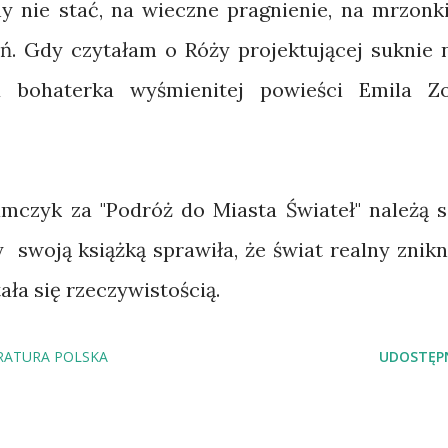
y nie stać, na wieczne pragnienie, na mrzonki
ń. Gdy czytałam o Róży projektującej suknie 
 bohaterka wyśmienitej powieści Emila Zo
mczyk za "Podróż do Miasta Świateł" należą s
y swoją książką sprawiła, że świat realny znikn
tała się rzeczywistością.
RATURA POLSKA
UDOSTĘPN