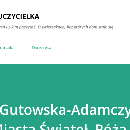
Przejdź do głównej zawartości
CZYCIELKA
rto i z kim poczytać. O zwierzakach, bez których dom staje się
ontakt
Zwierzęta
 Gutowska-Adamczy
iasta Świateł. Róża