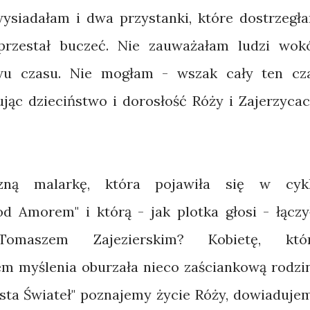
ysiadałam i dwa przystanki, które dostrzegł
przestał buczeć. Nie zauważałam ludzi wokó
ywu czasu. Nie mogłam - wszak cały ten cz
ąc dzieciństwo i dorosłość Róży i Zajerzycac
yczną malarkę, która pojawiła się w cyk
d Amorem" i którą - jak plotka głosi - łączy
omaszem Zajezierskim? Kobietę, któ
myślenia oburzała nieco zaściankową rodzi
sta Świateł" poznajemy życie Róży, dowiaduje