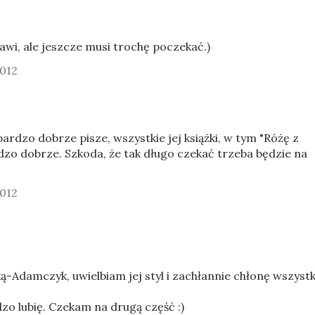
awi, ale jeszcze musi trochę poczekać.)
2012
rdzo dobrze pisze, wszystkie jej książki, w tym "Różę z
rdzo dobrze. Szkoda, że tak długo czekać trzeba będzie na
2012
-Adamczyk, uwielbiam jej styl i zachłannie chłonę wszystk
dzo lubię. Czekam na drugą część :)