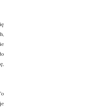
ię
h,
ie
ło
ę,
To
je