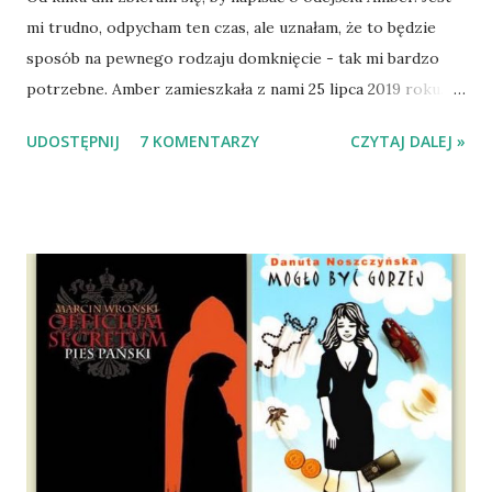
mi trudno, odpycham ten czas, ale uznałam, że to będzie
sposób na pewnego rodzaju domknięcie - tak mi bardzo
potrzebne. Amber zamieszkała z nami 25 lipca 2019 roku.
Wypatrzyłam ją na FB schroniska w Tomaszowie
UDOSTĘPNIJ
7 KOMENTARZY
CZYTAJ DALEJ »
Mazowieckim, pojechaliśmy na wizytę zapoznawczą, a kilka
dni później - już po nią. Ułożona w bagażniku na wygodnym
materacu, przeczołgała się na tylne siedzenie i ułożyła na
moich kolanach. Tak dojechaliśmy do domu. O początkach
wspólnego życia przeczytacie TUTAJ i TUTAJ . Gdy już
nieco okrzepliśmy w codzienności z psem, a Amber - z
ludźmi i kotami, pojawił się pomysł na wspólny jesienny
wyjazd w Beskid Niski. Zanim to jednak się stało psica miała
atak padaczki, co spowodowało, że wyjazd odwołaliśmy,
wdrożyliśmy leczenie i od nowa zaczęliśmy oswajać z nami i
wspólnym życiem zdezorientowanego chorobą psa. Udało
się ustabilizować zawirowania zdrowotne i wówczas