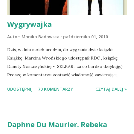
zaczęliśmy się cieszyć sobą wzajemnie już na 100%.
Dopier...
Wygrywajka
Autor:
Monika Badowska
października 01, 2010
Dziś, w dniu moich urodzin, do wygrania dwie książki:
Książkę Marcina Wrońskiego udostępnił KDC , książkę
Danuty Noszczyńskiej - SELKAR , za co bardzo dziękuję:)
Proszę w komentarzu zostawić wiadomość zawierającą
tytuł książki, w losowaniu której chcecie wziąć udział.
UDOSTĘPNIJ
70 KOMENTARZY
CZYTAJ DALEJ »
Losowanie odbędzie się w niedzielę o 8:00. Zapraszam
serdecznie:) * * * WYLOSOWANO :-D Officium Secretum.
Pies Pański. Mogło być gorzej Gratuluję i proszę o kontakt
na m1b1m1m@gmail.com :)
Daphne Du Maurier. Rebeka