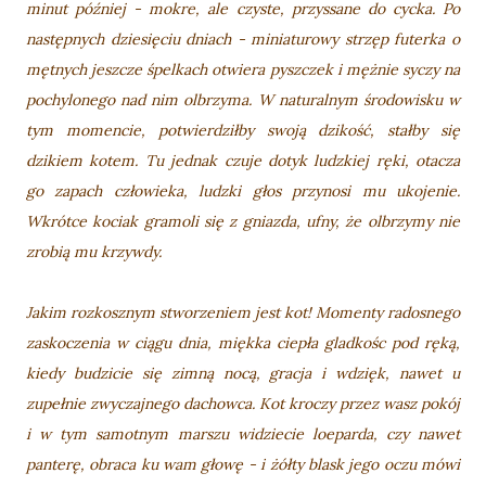
minut później - mokre, ale czyste, przyssane do cycka. Po
następnych dziesięciu dniach - miniaturowy strzęp futerka o
mętnych jeszcze śpelkach otwiera pyszczek i mężnie syczy na
pochylonego nad nim olbrzyma. W naturalnym środowisku w
tym momencie, potwierdziłby swoją dzikość, stałby się
dzikiem kotem. Tu jednak czuje dotyk ludzkiej ręki, otacza
go zapach człowieka, ludzki głos przynosi mu ukojenie.
Wkrótce kociak gramoli się z gniazda, ufny, że olbrzymy nie
zrobią mu krzywdy.
Jakim rozkosznym stworzeniem jest kot! Momenty radosnego
zaskoczenia w ciągu dnia, miękka ciepła gladkośc pod ręką,
kiedy budzicie się zimną nocą, gracja i wdzięk, nawet u
zupełnie zwyczajnego dachowca. Kot kroczy przez wasz pokój
i w tym samotnym marszu widziecie loeparda, czy nawet
panterę, obraca ku wam głowę - i żółty blask jego oczu mówi