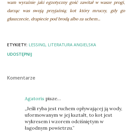
wam wyraźnie jaki egzotyczny gość zawitał w wasze progi,
darząc was swoją przyjaźnią; kot który mruczy, gdy go
głaszczecie, drapiecie pod brodą albo za uchem...
ETYKIETY:
LESSING
LITERATURA ANGIELSKA
UDOSTĘPNIJ
Komentarze
Agatoris
pisze…
„Jeśli ryba jest ruchem opływającej ją wody,
uformowanym w jej kształt, to kot jest
wykresem i wzorem odciśniętym w
łagodnym powietrzu.”