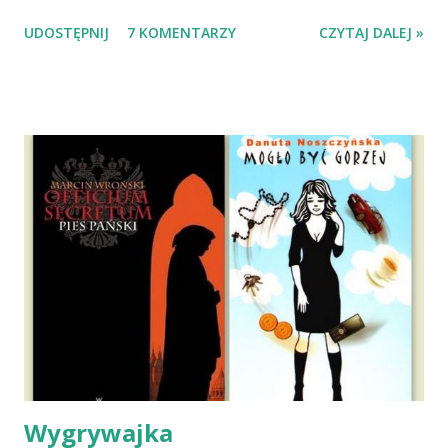
Wypatrzyłam ją na FB schroniska w Tomaszowie
UDOSTĘPNIJ
7 KOMENTARZY
CZYTAJ DALEJ »
Mazowieckim, pojechaliśmy na wizytę zapoznawczą, a kilka
dni później - już po nią. Ułożona w bagażniku na wygodnym
materacu, przeczołgała się na tylne siedzenie i ułożyła na
moich kolanach. Tak dojechaliśmy do domu. O początkach
wspólnego życia przeczytacie TUTAJ i TUTAJ . Gdy już
nieco okrzepliśmy w codzienności z psem, a Amber - z
ludźmi i kotami, pojawił się pomysł na wspólny jesienny
wyjazd w Beskid Niski. Zanim to jednak się stało psica miała
atak padaczki, co spowodowało, że wyjazd odwołaliśmy,
wdrożyliśmy leczenie i od nowa zaczęliśmy oswajać z nami i
wspólnym życiem zdezorientowanego chorobą psa. Udało
się ustabilizować zawirowania zdrowotne i wówczas
zaczęliśmy się cieszyć sobą wzajemnie już na 100%.
Dopier...
Wygrywajka