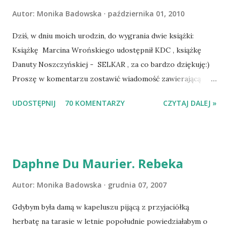
Autor:
Monika Badowska
października 01, 2010
Dziś, w dniu moich urodzin, do wygrania dwie książki:
Książkę Marcina Wrońskiego udostępnił KDC , książkę
Danuty Noszczyńskiej - SELKAR , za co bardzo dziękuję:)
Proszę w komentarzu zostawić wiadomość zawierającą
tytuł książki, w losowaniu której chcecie wziąć udział.
UDOSTĘPNIJ
70 KOMENTARZY
CZYTAJ DALEJ »
Losowanie odbędzie się w niedzielę o 8:00. Zapraszam
serdecznie:) * * * WYLOSOWANO :-D Officium Secretum.
Pies Pański. Mogło być gorzej Gratuluję i proszę o kontakt
na m1b1m1m@gmail.com :)
Daphne Du Maurier. Rebeka
Autor:
Monika Badowska
grudnia 07, 2007
Gdybym była damą w kapeluszu pijącą z przyjaciółką
herbatę na tarasie w letnie popołudnie powiedziałabym o