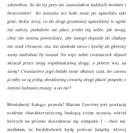
zdziwiłem, ilu do tej pory nie zauważałem ludzkich świństw i
bezeceństw! Bo mieszka też koło mnie po sąsiedzku taki
gość, Bełza Jerzy, co do drogi gruntowej sąsiedzkiej w ogóle
nie należy, podatków nie płaci, jeździ nią sobie, jak swoją,
choć nie można powiedzieć, aby innego dojazdu do chałupy
nie miał. Owszem, ma, ino dookoła nieco i trochę do głównej
szosy nadrabiać by musiał. No więc sobie cwaniaczek dojazd
skracał przez moją wspólnościową drogę, a potem wio, na
szosę! Cwaniactwo jego bolało mnie dłuższy czas, bo czemu
ja niby za tą jedną dwudziestą czwartą drogi płacić pospołu z
innymi ludziami muszę, a on nie?
Mentalność Kalego, prawda? Marian Żywotny jest postacią
szalenie charakterystyczną, budzącą różne uczucia, wśród
których na próżno doszukiwać się sympatii. I - choć nie
myślałam, że kiedykolwiek będę polecać książkę, której