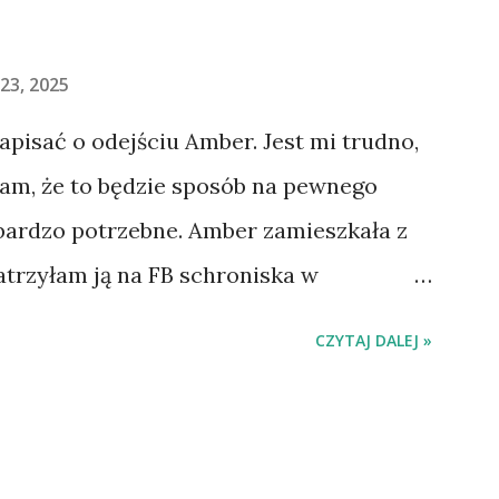
23, 2025
napisać o odejściu Amber. Jest mi trudno,
łam, że to będzie sposób na pewnego
 bardzo potrzebne. Amber zamieszkała z
atrzyłam ją na FB schroniska w
jechaliśmy na wizytę zapoznawczą, a
CZYTAJ DALEJ »
ią. Ułożona w bagażniku na wygodnym
 tylne siedzenie i ułożyła na moich
do domu. O początkach wspólnego życia
. Gdy już nieco okrzepliśmy w