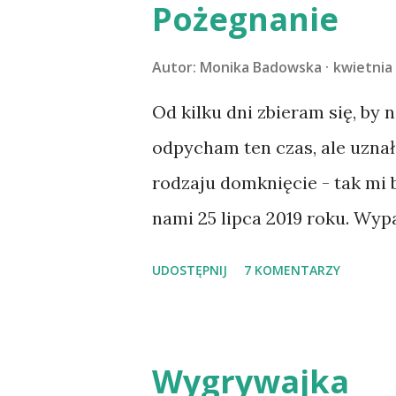
Pożegnanie
Autor:
Monika Badowska
kwietnia 
Od kilku dni zbieram się, by 
odpycham ten czas, ale uzna
rodzaju domknięcie - tak mi
nami 25 lipca 2019 roku. Wyp
Tomaszowie Mazowieckim, po
UDOSTĘPNIJ
7 KOMENTARZY
kilka dni później - już po n
materacu, przeczołgała się na
kolanach. Tak dojechaliśmy 
Wygrywajka
przeczytacie TUTAJ i TUTAJ 