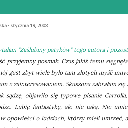
ska
stycznia 19, 2008
tałam "Zaślubiny patyków" tego autora i pozost
ość przyjemny posmak. Czas jakiś temu sięgnęł
mój gust zbyt wiele było tam złotych myśli inny
ałam z zainteresowaniem. Skuszona zabrałam się 
k sądzę, objawiło się typowe pisanie Carrolla,
dze. Lubię fantastykę, ale nie taką. Nie umi
w opowieści o ludziach, którzy mieli umrzeć, a