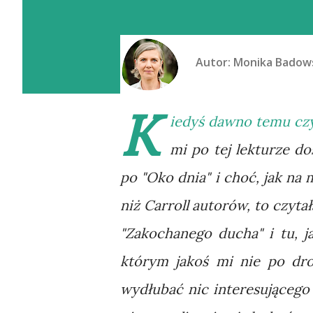
Autor:
Monika Badow
K
iedyś dawno temu czy
mi po tej lekturze d
po "Oko dnia" i choć, jak na 
niż Carroll autorów, to czyt
"Zakochanego ducha" i tu, ja
którym jakoś mi nie po dro
wydłubać nic interesującego 