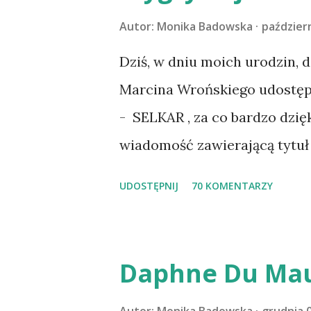
codzienności z psem, a Amber 
Autor:
Monika Badowska
październ
na wspólny jesienny wyjazd w
Dziś, w dniu moich urodzin, 
psica miała atak padaczki, c
Marcina Wrońskiego udostępn
wdrożyliśmy leczenie i od no
- SELKAR , za co bardzo dzię
wspólnym życiem zdezorient
wiadomość zawierającą tytuł 
ustabilizować zawirowania z
wziąć udział. Losowanie odbę
UDOSTĘPNIJ
70 KOMENTARZY
cieszyć sobą wzajemnie już na
serdecznie:) * * * WYLOSOW
Pański. Mogło być gorzej Grat
m1b1m1m@gmail.com :)
Daphne Du Mau