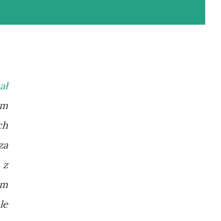
ał
am
ch
za
 z
em
le