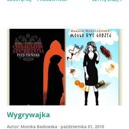
Mazowieckim, pojechaliśmy na wizytę zapoznawczą, a kilka
dni później - już po nią. Ułożona w bagażniku na wygodnym
materacu, przeczołgała się na tylne siedzenie i ułożyła na
moich kolanach. Tak dojechaliśmy do domu. O początkach
wspólnego życia przeczytacie TUTAJ i TUTAJ . Gdy już
nieco okrzepliśmy w codzienności z psem, a Amber - z
ludźmi i kotami, pojawił się pomysł na wspólny jesienny
wyjazd w Beskid Niski. Zanim to jednak się stało psica miała
atak padaczki, co spowodowało, że wyjazd odwołaliśmy,
wdrożyliśmy leczenie i od nowa zaczęliśmy oswajać z nami i
wspólnym życiem zdezorientowanego chorobą psa. Udało
się ustabilizować zawirowania zdrowotne i wówczas
zaczęliśmy się cieszyć sobą wzajemnie już na 100%.
Dopier...
Wygrywajka
Autor:
Monika Badowska
października 01, 2010