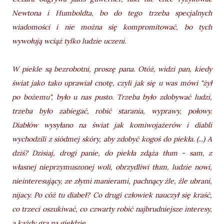
Newtona i Humboldta, bo do tego trzeba specjalnych
wiadomości i nie można się kompromitować, bo tych
wywołują wciąż tylko ludzie uczeni.
W piekle są bezrobotni, proszę pana. Otóż, widzi pan, kiedy
świat jako tako uprawiał cnotę, czyli jak się u was mówi "żył
po bożemu", było u nas pusto. Trzeba było zdobywać ludzi,
trzeba było zabiegać, robić starania, wyprawy, połowy.
Diabłów wysyłano na świat jak komiwojażerów i diabli
wychodzili z siódmej skóry, aby zdobyć kogoś do piekła. (...) A
dziś? Dzisiaj, drogi panie, do piekła zdąża tłum - sam, z
własnej nieprzymuszonej woli, obrzydliwi tłum, ludzie nowi,
nieinteresujący, ze złymi manierami, pachnący źle, źle ubrani,
nijacy. Po cóż tu diabeł? Co drugi człowiek nauczył się kraść,
co trzeci oszukiwać, co czwarty robić najbrudniejsze interesy,
a każdy gra na giełdzie.