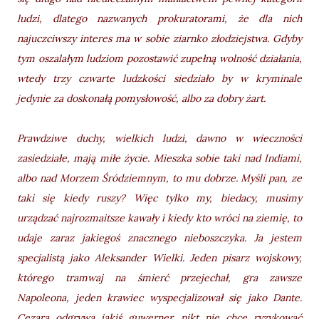
ludzi, dlatego nazwanych prokuratorami, że dla nich
najuczciwszy interes ma w sobie ziarnko złodziejstwa. Gdyby
tym oszalałym ludziom pozostawić zupełną wolność działania,
wtedy trzy czwarte ludzkości siedziało by w kryminale
jedynie za doskonałą pomysłowość, albo za dobry żart.
Prawdziwe duchy, wielkich ludzi, dawno w wieczności
zasiedziałe, mają miłe życie. Mieszka sobie taki nad Indiami,
albo nad Morzem Śródziemnym, to mu dobrze. Myśli pan, ze
taki się kiedy ruszy? Więc tylko my, biedacy, musimy
urządzać najrozmaitsze kawały i kiedy kto wróci na ziemię, to
udaje zaraz jakiegoś znacznego nieboszczyka. Ja jestem
specjalistą jako Aleksander Wielki. Jeden pisarz wojskowy,
którego tramwaj na śmierć przejechał, gra zawsze
Napoleona, jeden krawiec wyspecjalizował się jako Dante.
Cezara odgrywa jakiś guwerner, nikt nie chce ryzykować