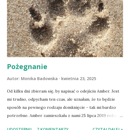
Pożegnanie
Autor:
Monika Badowska
kwietnia 23, 2025
Od kilku dni zbieram się, by napisać o odejściu Amber. Jest
mi trudno, odpycham ten czas, ale uznałam, że to będzie
sposób na pewnego rodzaju domknięcie - tak mi bardzo
potrzebne. Amber zamieszkała z nami 25 lipca 2019 roku.
Wypatrzyłam ją na FB schroniska w Tomaszowie
UDOSTĘPNIJ
7 KOMENTARZY
CZYTAJ DALEJ »