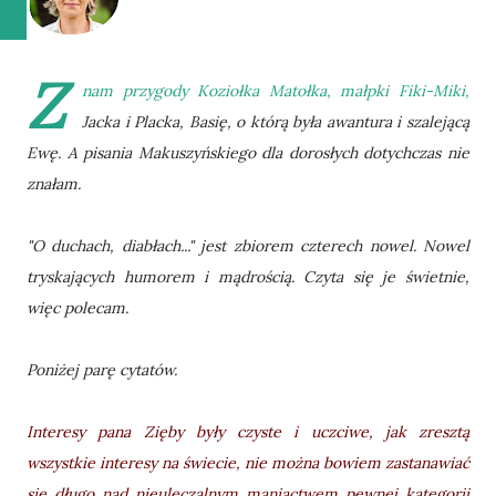
Z
nam przygody Koziołka Matołka, małpki Fiki-Miki,
Jacka i Placka, Basię, o którą była awantura i szalejącą
Ewę. A pisania Makuszyńskiego dla dorosłych dotychczas nie
znałam.
"O duchach, diabłach..." jest zbiorem czterech nowel. Nowel
tryskających humorem i mądrością. Czyta się je świetnie,
więc polecam.
Poniżej parę cytatów.
Interesy pana Zięby były czyste i uczciwe, jak zresztą
wszystkie interesy na świecie, nie można bowiem zastanawiać
się długo nad nieuleczalnym maniactwem pewnej kategorii