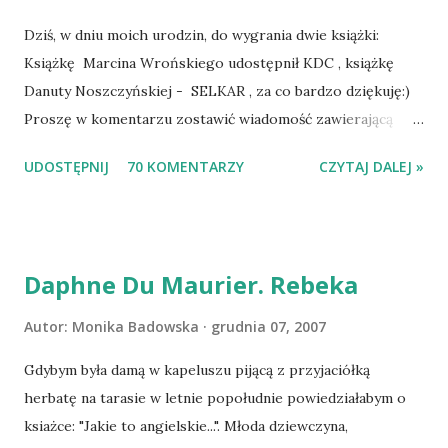
Dziś, w dniu moich urodzin, do wygrania dwie książki:
Książkę Marcina Wrońskiego udostępnił KDC , książkę
Danuty Noszczyńskiej - SELKAR , za co bardzo dziękuję:)
Proszę w komentarzu zostawić wiadomość zawierającą
tytuł książki, w losowaniu której chcecie wziąć udział.
UDOSTĘPNIJ
70 KOMENTARZY
CZYTAJ DALEJ »
Losowanie odbędzie się w niedzielę o 8:00. Zapraszam
serdecznie:) * * * WYLOSOWANO :-D Officium Secretum.
Pies Pański. Mogło być gorzej Gratuluję i proszę o kontakt
na m1b1m1m@gmail.com :)
Daphne Du Maurier. Rebeka
Autor:
Monika Badowska
grudnia 07, 2007
Gdybym była damą w kapeluszu pijącą z przyjaciółką
herbatę na tarasie w letnie popołudnie powiedziałabym o
ksiażce: "Jakie to angielskie...". Młoda dziewczyna,