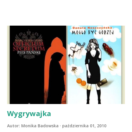
dni później - już po nią. Ułożona w bagażniku na wygodnym
materacu, przeczołgała się na tylne siedzenie i ułożyła na
moich kolanach. Tak dojechaliśmy do domu. O początkach
wspólnego życia przeczytacie TUTAJ i TUTAJ . Gdy już
nieco okrzepliśmy w codzienności z psem, a Amber - z
ludźmi i kotami, pojawił się pomysł na wspólny jesienny
wyjazd w Beskid Niski. Zanim to jednak się stało psica miała
atak padaczki, co spowodowało, że wyjazd odwołaliśmy,
wdrożyliśmy leczenie i od nowa zaczęliśmy oswajać z nami i
wspólnym życiem zdezorientowanego chorobą psa. Udało
się ustabilizować zawirowania zdrowotne i wówczas
zaczęliśmy się cieszyć sobą wzajemnie już na 100%.
Dopier...
Wygrywajka
Autor:
Monika Badowska
października 01, 2010