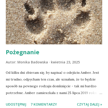
Pożegnanie
Autor:
Monika Badowska
kwietnia 23, 2025
Od kilku dni zbieram się, by napisać o odejściu Amber. Jest
mi trudno, odpycham ten czas, ale uznałam, że to będzie
sposób na pewnego rodzaju domknięcie - tak mi bardzo
potrzebne. Amber zamieszkała z nami 25 lipca 2019 roku.
Wypatrzyłam ją na FB schroniska w Tomaszowie
UDOSTĘPNIJ
7 KOMENTARZY
CZYTAJ DALEJ »
Mazowieckim, pojechaliśmy na wizytę zapoznawczą, a kilka