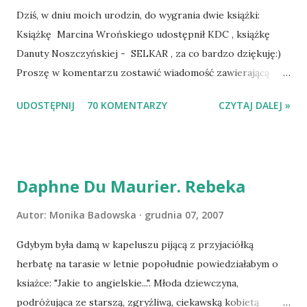
Dziś, w dniu moich urodzin, do wygrania dwie książki:
Książkę Marcina Wrońskiego udostępnił KDC , książkę
Danuty Noszczyńskiej - SELKAR , za co bardzo dziękuję:)
Proszę w komentarzu zostawić wiadomość zawierającą
tytuł książki, w losowaniu której chcecie wziąć udział.
UDOSTĘPNIJ
70 KOMENTARZY
CZYTAJ DALEJ »
Losowanie odbędzie się w niedzielę o 8:00. Zapraszam
serdecznie:) * * * WYLOSOWANO :-D Officium Secretum.
Pies Pański. Mogło być gorzej Gratuluję i proszę o kontakt
na m1b1m1m@gmail.com :)
Daphne Du Maurier. Rebeka
Autor:
Monika Badowska
grudnia 07, 2007
Gdybym była damą w kapeluszu pijącą z przyjaciółką
herbatę na tarasie w letnie popołudnie powiedziałabym o
ksiażce: "Jakie to angielskie...". Młoda dziewczyna,
podróżująca ze starszą, zgryźliwą, ciekawską kobietą