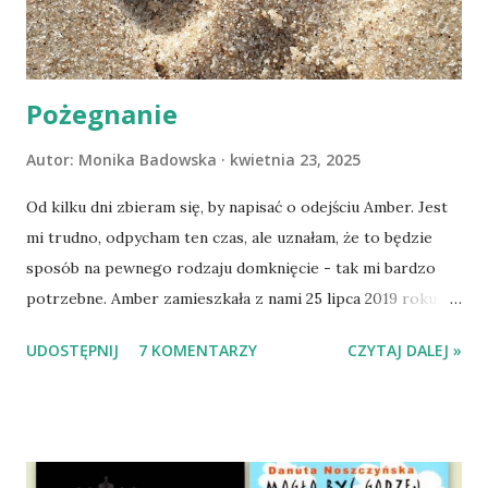
Pożegnanie
Autor:
Monika Badowska
kwietnia 23, 2025
Od kilku dni zbieram się, by napisać o odejściu Amber. Jest
mi trudno, odpycham ten czas, ale uznałam, że to będzie
sposób na pewnego rodzaju domknięcie - tak mi bardzo
potrzebne. Amber zamieszkała z nami 25 lipca 2019 roku.
Wypatrzyłam ją na FB schroniska w Tomaszowie
UDOSTĘPNIJ
7 KOMENTARZY
CZYTAJ DALEJ »
Mazowieckim, pojechaliśmy na wizytę zapoznawczą, a kilka
dni później - już po nią. Ułożona w bagażniku na wygodnym
materacu, przeczołgała się na tylne siedzenie i ułożyła na
moich kolanach. Tak dojechaliśmy do domu. O początkach
wspólnego życia przeczytacie TUTAJ i TUTAJ . Gdy już