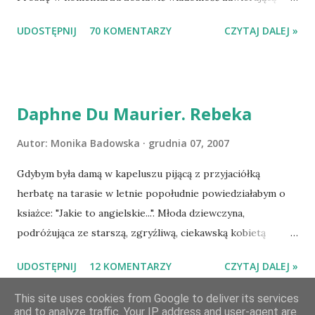
tytuł książki, w losowaniu której chcecie wziąć udział.
UDOSTĘPNIJ
70 KOMENTARZY
CZYTAJ DALEJ »
Losowanie odbędzie się w niedzielę o 8:00. Zapraszam
serdecznie:) * * * WYLOSOWANO :-D Officium Secretum.
Pies Pański. Mogło być gorzej Gratuluję i proszę o kontakt
na m1b1m1m@gmail.com :)
Daphne Du Maurier. Rebeka
Autor:
Monika Badowska
grudnia 07, 2007
Gdybym była damą w kapeluszu pijącą z przyjaciółką
herbatę na tarasie w letnie popołudnie powiedziałabym o
ksiażce: "Jakie to angielskie...". Młoda dziewczyna,
podróżująca ze starszą, zgryźliwą, ciekawską kobietą
dociera do Monte Carlo, gdzie poznaje zamożnego Maxima
UDOSTĘPNIJ
12 KOMENTARZY
CZYTAJ DALEJ »
de Wintera, właściciela uroczej posiadłości Manderley,
owdowiałego przed niespełna rokiem. Gdy starsza pani
This site uses cookies from Google to deliver its services
choruje, Maxim zaczyna opiekować się dziewczyną, a w
and to analyze traffic. Your IP address and user-agent are