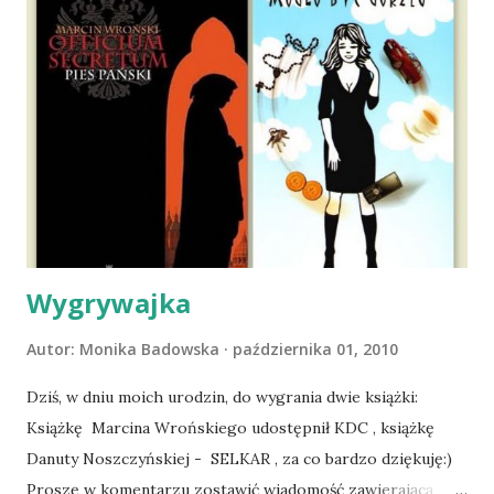
nieco okrzepliśmy w codzienności z psem, a Amber - z
ludźmi i kotami, pojawił się pomysł na wspólny jesienny
wyjazd w Beskid Niski. Zanim to jednak się stało psica miała
atak padaczki, co spowodowało, że wyjazd odwołaliśmy,
wdrożyliśmy leczenie i od nowa zaczęliśmy oswajać z nami i
wspólnym życiem zdezorientowanego chorobą psa. Udało
się ustabilizować zawirowania zdrowotne i wówczas
zaczęliśmy się cieszyć sobą wzajemnie już na 100%.
Dopier...
Wygrywajka
Autor:
Monika Badowska
października 01, 2010
Dziś, w dniu moich urodzin, do wygrania dwie książki:
Książkę Marcina Wrońskiego udostępnił KDC , książkę
Danuty Noszczyńskiej - SELKAR , za co bardzo dziękuję:)
Proszę w komentarzu zostawić wiadomość zawierającą