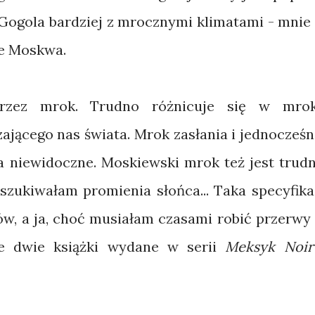
Gogola bardziej z mrocznymi klimatami - mnie
że Moskwa.
przez mrok. Trudno różnicuje się w mro
ającego nas świata. Mrok zasłania i jednocześn
a niewidoczne. Moskiewski mrok też jest trudn
szukiwałam promienia słońca... Taka specyfika
ów, a ja, choć musiałam czasami robić przerwy
ne dwie książki wydane w serii
Meksyk Noir