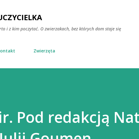
Przejdź do głównej zawartości
CZYCIELKA
rto i z kim poczytać. O zwierzakach, bez których dom staje się
ontakt
Zwierzęta
. Pod redakcją Nat
Julii Goumen.