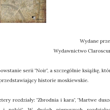
Wydane prz
Wydawnictwo Claroscu
stanie serii "Noir", a szczególnie książkę, któ
 przedstawiający historie moskiewskie.
tery rozdziały: "Zbrodnia i kara", "Martwe dusze
na i pokój". W dwóch pierwszych rozdziała