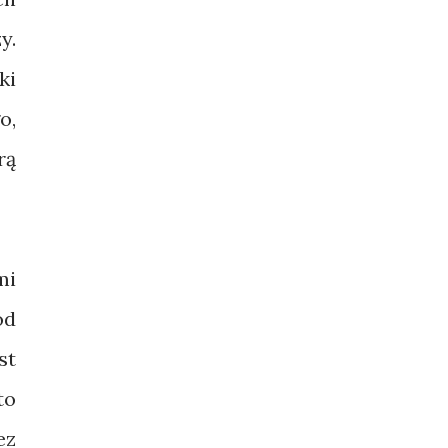
y.
ki
o,
rą
mi
od
st
to
ez