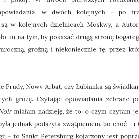
opowiadania, w dwóch kolejnych - po trz
są w kolejnych dzielnicach Moskwy, a Autor
żało im na tym, by pokazać drugą stronę bogateg
roczną, groźną i niekoniecznie tę, przez któ
te Prudy, Nowy Arbat, czy Łubianka są świadka
ych grozę. Czytając opowiadania zebrane p
Noir
miałam nadzieję, że to, o czym czytam je
 była jednak podszyta zwątpieniem, bo choć - i 
ii - to Sankt Petersburg kojarzony jest poprz