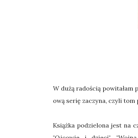
W dużą radością powitałam pow
ową serię zaczyna, czyli tom
Książka podzielona jest na cz
"Ojcowie i dzieci", "Woj