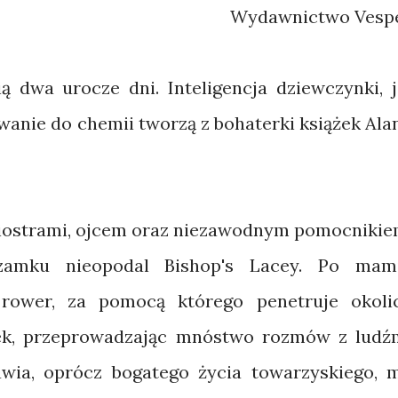
Wydawnictwo Vesp
ą dwa urocze dni. Inteligencja dziewczynki, j
wanie do chemii tworzą z bohaterki książek Ala
siostrami, ojcem oraz niezawodnym pomocnikie
amku nieopodal Bishop's Lacey. Po mam
 rower, za pomocą którego penetruje okoli
tek, przeprowadzając mnóstwo rozmów z ludź
awia, oprócz bogatego życia towarzyskiego, 