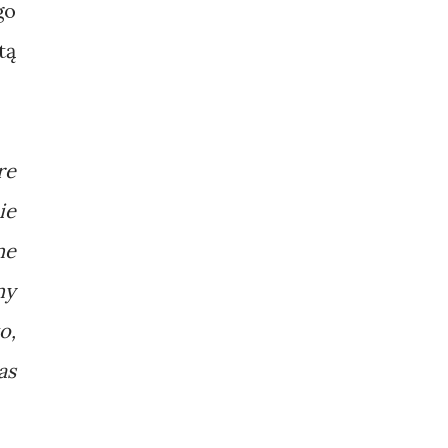
go
tą
re
ie
ne
ny
o,
as