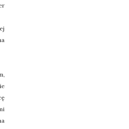
er
ej
na
m,
ie
cę
mi
ma