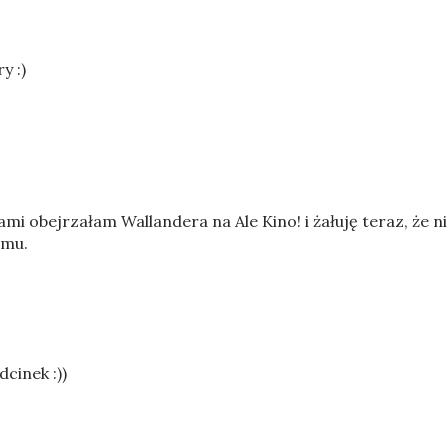
y :)
mi obejrzałam Wallandera na Ale Kino! i żałuję teraz, że n
omu.
dcinek :))