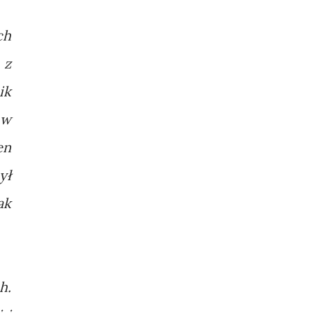
ch
 z
ik
 w
en
ył
ak
h.