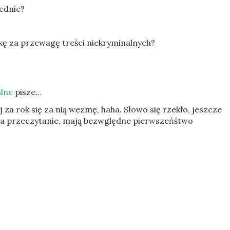
ednie?
kę za przewagę treści niekryminalnych?
alne
pisze…
j za rok się za nią wezmę, haha. Słowo się rzekło, jeszcze
na przeczytanie, mają bezwględne pierwszeńśtwo