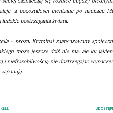
 silniej zaznaczają się różnice między biednymi
zaleje, a pozostałości mentalne po naukach M
 ludzkie postrzegania świata.
ella - proza. Kryminał zaangażowany społeczn
akiego może jeszcze dziś nie ma, ale ku jakie
ą i niefrasobliwością nie dostrzegając wypaczeń
 zapanują.
KELL
UDOSTĘPN