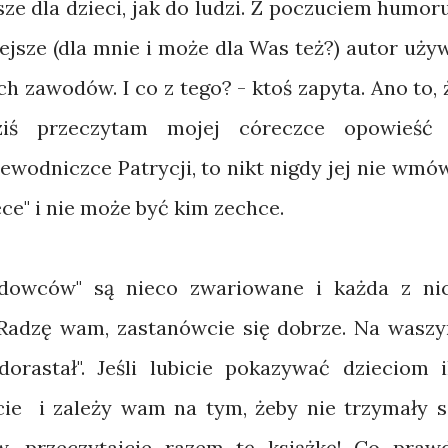
sze dla dzieci, jak do ludzi. Z poczuciem humoru
iejsze (dla mnie i może dla Was też?) autor uży
 zawodów. I co z tego? - ktoś zapyta. Ano to, 
iś przeczytam mojej córeczce opowieść
ewodniczce Patrycji, to nikt nigdy jej nie wmów
ece" i nie może być kim zechce.
odowców" są nieco zwariowane i każda z ni
 "Radzę wam, zastanówcie się dobrze. Na wasz
rastał". Jeśli lubicie pokazywać dzieciom i
cie i zależy wam na tym, żeby nie trzymały s
w, przeczytajcie razem tę książkę! Co praw