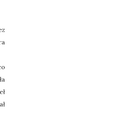
ez
ra
co
ła
eł
ał