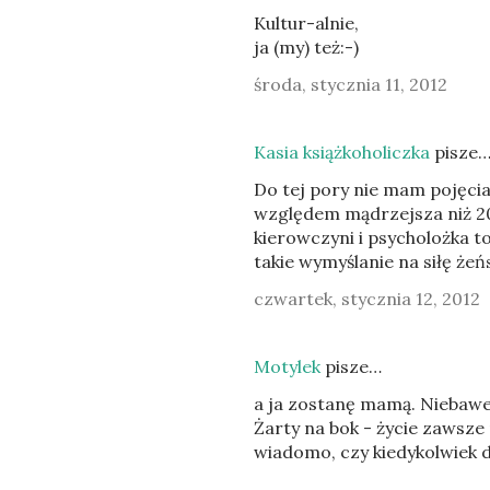
Kultur-alnie,
ja (my) też:-)
środa, stycznia 11, 2012
Kasia książkoholiczka
pisze
Do tej pory nie mam pojęcia
względem mądrzejsza niż 20
kierowczyni i psycholożka t
takie wymyślanie na siłę ż
czwartek, stycznia 12, 2012
Motylek
pisze…
a ja zostanę mamą. Niebawem.
Żarty na bok - życie zawsze 
wiadomo, czy kiedykolwiek d