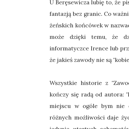
U Beręsewicza lubię to, że pi
fantazją bez granic. Co ważn
żeńskich końcówek w nazwach
może dzięki temu, że dz
informatyczce Irence lub prz
że jakieś zawody nie są "kobi
Wszystkie historie z "Zaw
kończy się radą od autora:
miejscu w ogóle bym nie do
różnych możliwości daje ży
jedynie utartych schemató