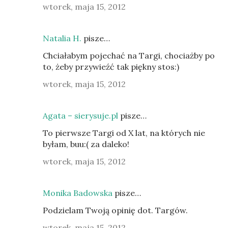
wtorek, maja 15, 2012
Natalia H.
pisze…
Chciałabym pojechać na Targi, chociażby po
to, żeby przywieźć tak piękny stos:)
wtorek, maja 15, 2012
Agata – sierysuje.pl
pisze…
To pierwsze Targi od X lat, na których nie
byłam, buu:( za daleko!
wtorek, maja 15, 2012
Monika Badowska
pisze…
Podzielam Twoją opinię dot. Targów.
wtorek, maja 15, 2012