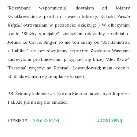
"Rozsypane wspomnienia" dostałam od Jolanty
Kwiatkowskiej z prośbą o uważną lekturę. Książki
Świata
Książki
otrzymałam w prezencie; dziękuję:-) W olbrzymim
tomie "Służby specjalne" znalazłam oddzielny rozdział o
Johnie Le Carre. Singer to nie ten znany, od "Sztukmistrza
z Lublina", ale przedwojenny reporter. Zwabiona Waszymi
zachwytami postanowiłam przyjrzeć się bliżej "Alei Bzów".
"Faraona" wręczył mi Konrad Lewandowski; mam jeden z
50 drukowanych egzemplarzy książki.
P.S. Ścienny kalendarz z Kotem Simona można było kupić za
1 zł. Ale już mi się nie zmieścił...
ETYKIETY:
TARGI KSIĄŻKI
UDOSTĘPNIJ