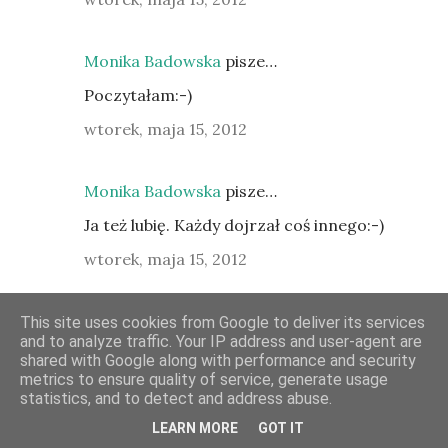
Monika Badowska
pisze…
Poczytałam:-)
wtorek, maja 15, 2012
Monika Badowska
pisze…
Ja też lubię. Każdy dojrzał coś innego:-)
wtorek, maja 15, 2012
Monika Badowska
pisze…
This site uses cookies from Google to deliver its services
and to analyze traffic. Your IP address and user-agent are
Szkoda. A masz jakieś bliżej siebie?
shared with Google along with performance and security
metrics to ensure quality of service, generate usage
wtorek, maja 15, 2012
statistics, and to detect and address abuse.
LEARN MORE
GOT IT