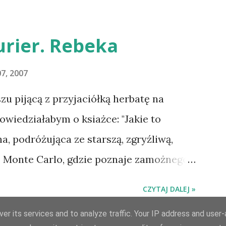
uluję i proszę o kontakt na
rier. Rebeka
7, 2007
 pijącą z przyjaciółką herbatę na
owiedziałabym o ksiażce: "Jakie to
na, podróżująca ze starszą, zgryźliwą,
o Monte Carlo, gdzie poznaje zamożnego
la uroczej posiadłości Manderley,
CZYTAJ DALEJ »
 rokiem. Gdy starsza pani choruje,
er its services and to analyze traffic. Your IP address and user
 dziewczyną, a w dniu, w którym obie