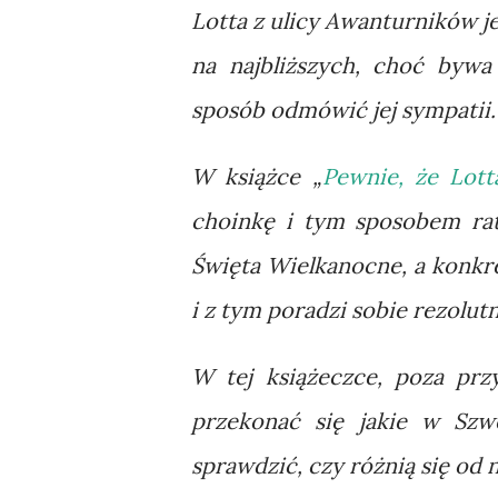
Lotta z ulicy Awanturników j
na najbliższych, choć bywa
sposób odmówić jej sympatii.
W książce „
Pewnie, że Lot
choinkę i tym sposobem ra
Święta Wielkanocne, a konkr
i z tym poradzi sobie rezolut
W tej książeczce, poza pr
przekonać się jakie w Szw
sprawdzić, czy różnią się od