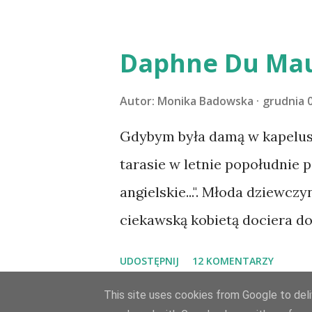
Pański. Mogło być gorzej Grat
m1b1m1m@gmail.com :)
Daphne Du Mau
Autor:
Monika Badowska
grudnia 0
Gdybym była damą w kapeluszu
tarasie w letnie popołudnie p
angielskie...". Młoda dziewczy
ciekawską kobietą dociera d
Maxima de Wintera, właścicie
UDOSTĘPNIJ
12 KOMENTARZY
owdowiałego przed niespełna
This site uses cookies from Google to deliv
Maxim zaczyna opiekować się