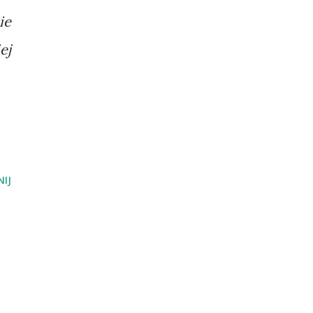
ie
ej
IJ