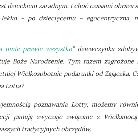
est dzieckiem zaradnym. I choć czasami obraża s
 lekko – po dziecięcemu – egocentryczna, n
ta umie prawie wszystko
” dziewczynka zdoby
tuje Boże Narodzenie. Tym razem zagrożone 
etniej Wielkosobotnie podarunki od Zajączka. C
na Lotta?
zyjemnością poznawania Lotty, możemy równi
ecji panują zwyczaje związane z Wielkanocą
 naszych tradycyjnych obrzędów.