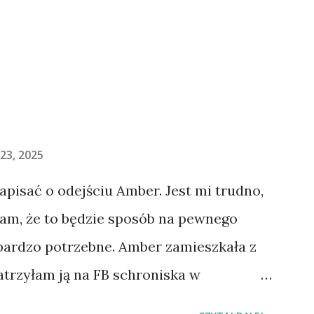
23, 2025
napisać o odejściu Amber. Jest mi trudno,
łam, że to będzie sposób na pewnego
 bardzo potrzebne. Amber zamieszkała z
atrzyłam ją na FB schroniska w
jechaliśmy na wizytę zapoznawczą, a