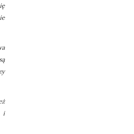
ię
ie
wa
są
zy
eż
 i