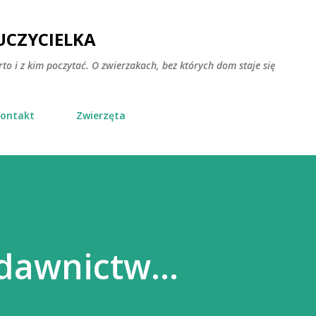
Przejdź do głównej zawartości
CZYCIELKA
rto i z kim poczytać. O zwierzakach, bez których dom staje się
ontakt
Zwierzęta
dawnictw...