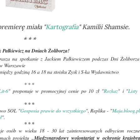
remierę miała "
Kartografia
" Kamilii Shamsie.
* * *
k
Pałkiewicz na Dniach Żoliborza!
rasza na spotkanie z Ja
ck
iem Pałkiewiczem podczas Dni Żoliborz
 w Warszawie
między godziną 16 a 18 na stoisku Zysk i S-ka Wydawnictwo
* * *
Lit-6
" proponuje w promocyjnej cenie po 10 zł "
Rozkaz
" i "
Listy
* * *
two SOL "
Gosposia prawie do wszystkiego
", Replika - "
Maja.bloog.p
ł
".
* * *
uje osób w wieku 18 - 30 lat zainteresowanych odbyciem roczn
mach projektu „
Międzynarodowy wolontariat w ochronie krajobr