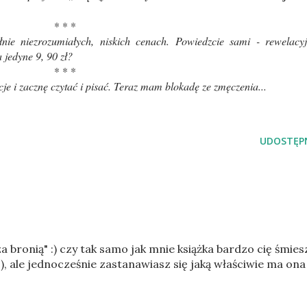
* * *
nie niezrozumiałych, niskich cenach. Powiedzcie sami - rewelacy
jedyne 9, 90 zł?
* * *
e i zacznę czytać i pisać. Teraz mam blokadę ze zmęczenia...
UDOSTĘPN
 bronią" :) czy tak samo jak mnie książka bardzo cię śmies
) ), ale jednocześnie zastanawiasz się jaką właściwie ma ona