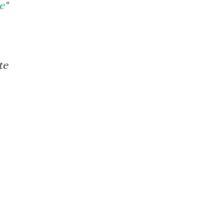
e
"
te