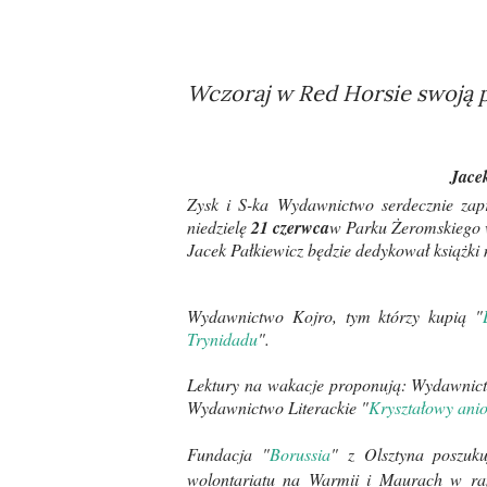
Wczoraj w Red Horsie swoją p
Jace
Zysk i S-ka Wydawnictwo serdecznie zap
niedzielę
21 czerwca
w Parku Żeromskiego
Jacek
Pałkiewicz będzie dedykował książki 
Wydawnictwo Kojro, tym którzy kupią "
Trynidadu
".
Lektury na wakacje proponują: Wydawnic
Wydawnictwo Literackie "
Kryształowy anio
Fundacja "
Borussia
" z Olsztyna poszuk
wolontariatu na Warmii i Maurach w ra