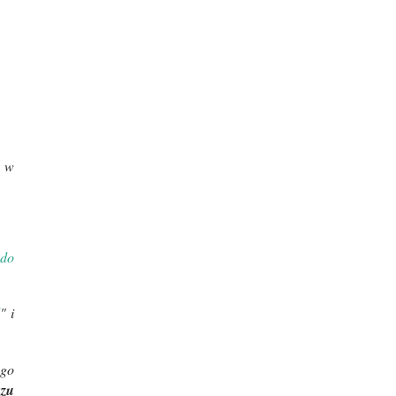
a w
 do
l
" i
ego
azu