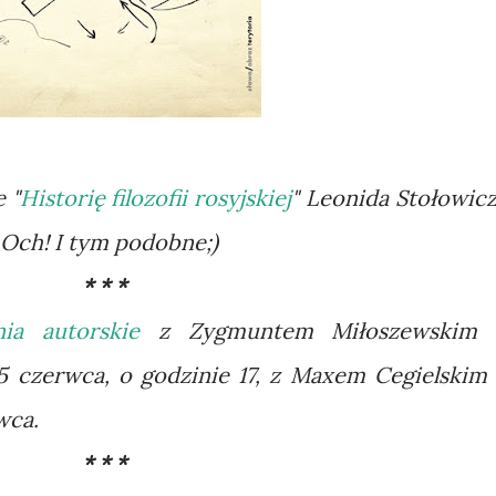
 "
Historię filozofii rosyjskiej
" Leonida Stołowicz
! Och! I tym podobne;)
* * *
nia autorskie
z Zygmuntem Miłoszewskim
czerwca, o godzinie 17, z Maxem Cegielskim
wca.
* * *