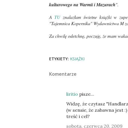
kulturowego na Warmii i Mazurach
".
A
TU
znalazłam świetne książki w zupeł
"Tajemnica Kopernika" Wydawnictwa M za 
Za chwilę odetchnę, poczuję, że mam wakacj
ETYKIETY:
KSIĄŻKI
Komentarze
liritio
pisze…
Widzę, że czytasz "Handlarza
(w sensie, że zabawna jest :
treść i cel?
sobota, czerwca 20, 2009