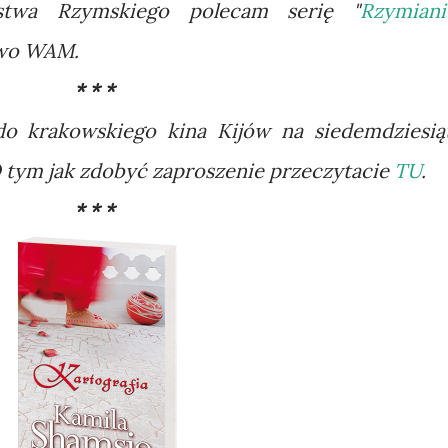
stwa Rzymskiego polecam serię "
Rzymiani
two WAM.
* * *
o krakowskiego kina Kijów na siedemdziesią
 tym jak zdobyć zaproszenie przeczytacie
TU
.
* * *