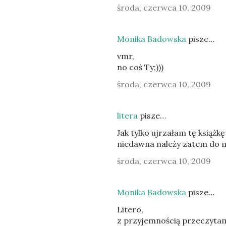
środa, czerwca 10, 2009
Monika Badowska
pisze…
vmr,
no coś Ty;)))
środa, czerwca 10, 2009
litera
pisze…
Jak tylko ujrzałam tę książk
niedawna należy zatem do mn
środa, czerwca 10, 2009
Monika Badowska
pisze…
Litero,
z przyjemnością przeczytam