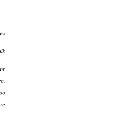
ez
ik
aw
ch,
 do
óre