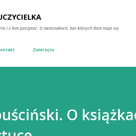
Przejdź do głównej zawartości
CZYCIELKA
rto i z kim poczytać. O zwierzakach, bez których dom staje się
ontakt
Zwierzęta
uściński. O książka
ztuce.