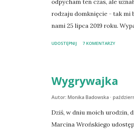
odpycham ten czas, ale uzna
rodzaju domknięcie - tak mi
nami 25 lipca 2019 roku. Wyp
Tomaszowie Mazowieckim, po
UDOSTĘPNIJ
7 KOMENTARZY
kilka dni później - już po n
materacu, przeczołgała się na
kolanach. Tak dojechaliśmy 
Wygrywajka
przeczytacie TUTAJ i TUTAJ 
codzienności z psem, a Amber 
Autor:
Monika Badowska
październ
na wspólny jesienny wyjazd w
Dziś, w dniu moich urodzin, 
psica miała atak padaczki, c
Marcina Wrońskiego udostępn
wdrożyliśmy leczenie i od no