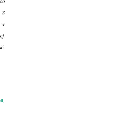
co
 Z
 w
j,
ić,
IJ