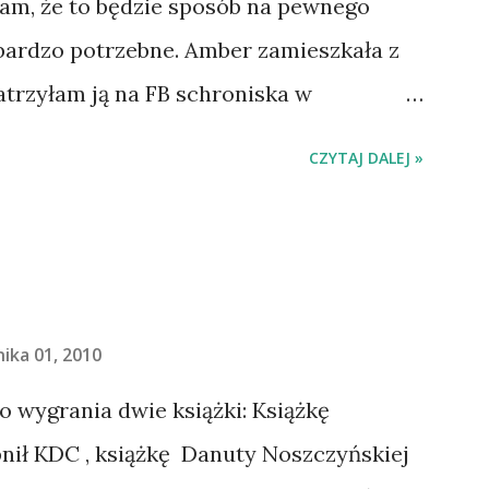
łam, że to będzie sposób na pewnego
 bardzo potrzebne. Amber zamieszkała z
atrzyłam ją na FB schroniska w
jechaliśmy na wizytę zapoznawczą, a
CZYTAJ DALEJ »
ią. Ułożona w bagażniku na wygodnym
 tylne siedzenie i ułożyła na moich
do domu. O początkach wspólnego życia
. Gdy już nieco okrzepliśmy w
- z ludźmi i kotami, pojawił się pomysł
ika 01, 2010
 Beskid Niski. Zanim to jednak się stało
do wygrania dwie książki: Książkę
o spowodowało, że wyjazd odwołaliśmy,
ił KDC , książkę Danuty Noszczyńskiej
wa zaczęliśmy oswajać z nami i