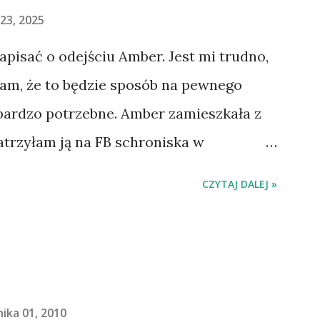
23, 2025
napisać o odejściu Amber. Jest mi trudno,
łam, że to będzie sposób na pewnego
 bardzo potrzebne. Amber zamieszkała z
atrzyłam ją na FB schroniska w
jechaliśmy na wizytę zapoznawczą, a
CZYTAJ DALEJ »
ią. Ułożona w bagażniku na wygodnym
 tylne siedzenie i ułożyła na moich
do domu. O początkach wspólnego życia
. Gdy już nieco okrzepliśmy w
- z ludźmi i kotami, pojawił się pomysł
ika 01, 2010