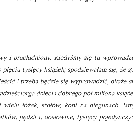
iwy i przeludniony. Kiedyśmy się tu wprowadzil
 pięciu tysięcy książek; spodziewałam się, że g
ścić i trzeba będzie się wyprowadzić, okaże si
dzieściorga dzieci i dobrego pół miliona książe
i wielu łóżek, stołów, koni na biegunach, lam
tatków, pędzli i, dosłownie, tysięcy pojedynczy