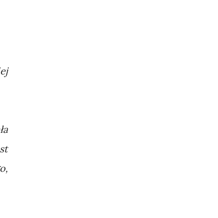
ej
ła
st
o,