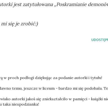
Autorki jest zatytułowana „Poskramianie demonó
 mi się je zrobić:)
UDOSTĘPN
 w proch podłogi dziękując za podanie autorki i tytułu!
dawno temu, jeszcze w liceum - bardzo mi się podobała. T
isko autorki jakoś się zniekształciło w pamięci - książki ni
u taka niespodzianka!