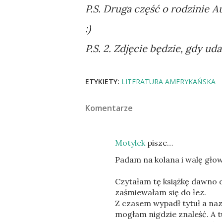
P.S. Druga część o rodzinie 
:)
P.S. 2. Zdjęcie będzie, gdy uda
ETYKIETY:
LITERATURA AMERYKAŃSKA
Komentarze
Motylek
pisze…
Padam na kolana i walę głową
Czytałam tę książkę dawno 
zaśmiewałam się do łez.
Z czasem wypadł tytuł a nazw
mogłam nigdzie znaleść. A t