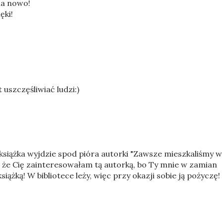
na nowo!
ęki!
 uszczęśliwiać ludzi:)
a książka wyjdzie spod pióra autorki "Zawsze mieszkaliśmy w
ę, że Cię zainteresowałam tą autorką, bo Ty mnie w zamian
siążką! W bibliotece leży, więc przy okazji sobie ją pożyczę!