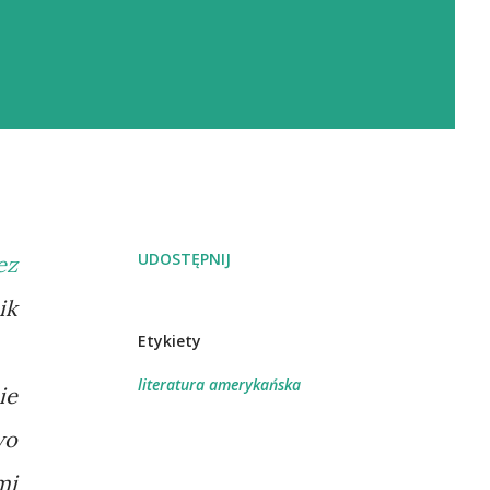
UDOSTĘPNIJ
ez
ik
Etykiety
literatura amerykańska
ie
wo
mi