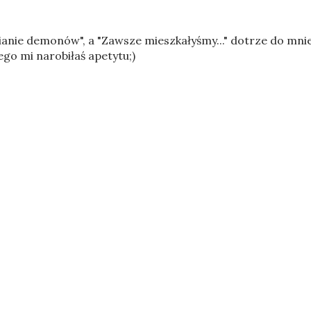
mianie demonów", a "Zawsze mieszkałyśmy..." dotrze do mni
ego mi narobiłaś apetytu;)