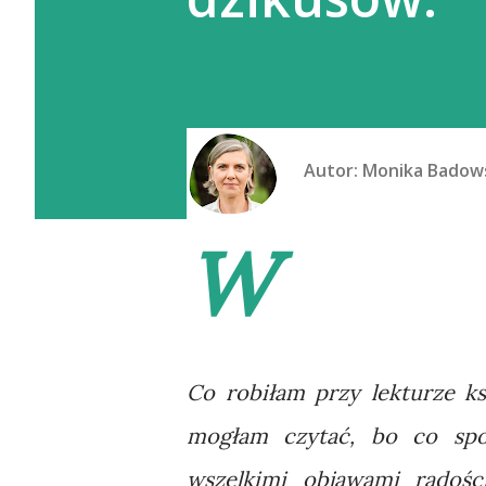
Autor:
Monika Badow
W
Co robiłam przy lekturze ks
mogłam czytać, bo co spo
wszelkimi objawami radośc