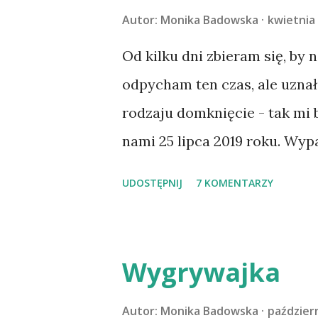
Autor:
Monika Badowska
kwietnia 
Od kilku dni zbieram się, by 
odpycham ten czas, ale uzna
rodzaju domknięcie - tak mi
nami 25 lipca 2019 roku. Wyp
Tomaszowie Mazowieckim, po
UDOSTĘPNIJ
7 KOMENTARZY
kilka dni później - już po n
materacu, przeczołgała się na
kolanach. Tak dojechaliśmy 
Wygrywajka
przeczytacie TUTAJ i TUTAJ 
codzienności z psem, a Amber 
Autor:
Monika Badowska
październ