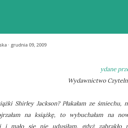
ska
grudnia 09, 2009
ydane prz
Wydawnictwo Czyteln
iążki Shirley Jackson? Płakałam ze śmiechu, n
jrzałam na książkę, to wybuchałam na no
i i mało się nie udusiłam, gdyż zabrakło 