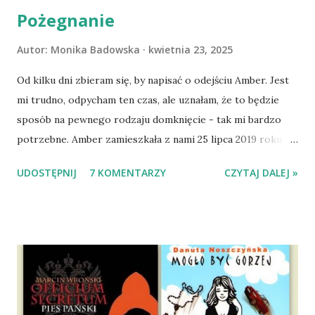
Pożegnanie
Autor:
Monika Badowska
kwietnia 23, 2025
Od kilku dni zbieram się, by napisać o odejściu Amber. Jest
mi trudno, odpycham ten czas, ale uznałam, że to będzie
sposób na pewnego rodzaju domknięcie - tak mi bardzo
potrzebne. Amber zamieszkała z nami 25 lipca 2019 roku.
Wypatrzyłam ją na FB schroniska w Tomaszowie
UDOSTĘPNIJ
7 KOMENTARZY
CZYTAJ DALEJ »
Mazowieckim, pojechaliśmy na wizytę zapoznawczą, a kilka
dni później - już po nią. Ułożona w bagażniku na wygodnym
materacu, przeczołgała się na tylne siedzenie i ułożyła na
moich kolanach. Tak dojechaliśmy do domu. O początkach
wspólnego życia przeczytacie TUTAJ i TUTAJ . Gdy już
nieco okrzepliśmy w codzienności z psem, a Amber - z
ludźmi i kotami, pojawił się pomysł na wspólny jesienny