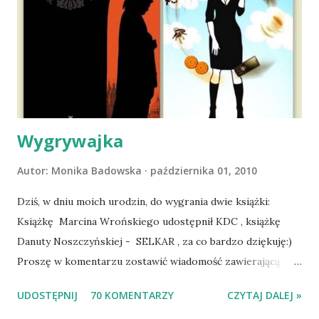
wyjazd w Beskid Niski. Zanim to jednak się stało psica miała
atak padaczki, co spowodowało, że wyjazd odwołaliśmy,
wdrożyliśmy leczenie i od nowa zaczęliśmy oswajać z nami i
wspólnym życiem zdezorientowanego chorobą psa. Udało
się ustabilizować zawirowania zdrowotne i wówczas
zaczęliśmy się cieszyć sobą wzajemnie już na 100%.
Dopier...
Wygrywajka
Autor:
Monika Badowska
października 01, 2010
Dziś, w dniu moich urodzin, do wygrania dwie książki:
Książkę Marcina Wrońskiego udostępnił KDC , książkę
Danuty Noszczyńskiej - SELKAR , za co bardzo dziękuję:)
Proszę w komentarzu zostawić wiadomość zawierającą
tytuł książki, w losowaniu której chcecie wziąć udział.
UDOSTĘPNIJ
70 KOMENTARZY
CZYTAJ DALEJ »
Losowanie odbędzie się w niedzielę o 8:00. Zapraszam