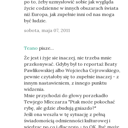
po to, żeby uzmysłowić sobie jak wygląda
życie codzienne w innych obszarach świata
niż Europa, jak zupełnie inni od nas moga
być ludzie.
sobota, maja 07, 2011
Teano
pisze…
Że jest i żyje sie inaczej, nie trzeba mnie
przekonywać. Gdyby był to reportaż Beaty
Pawlikowskiej albo Wojciecha Cejrowskiego,
pewnie czytałoby się to zupełnie inaczej - z
innym nastawieniem, z innego punktu
widzenia.
Mnie przychodzi do głowy porzekadło
Tewjego Mleczarza "Ptak może pokochać
rybę, ale gdzie zbudują gniazdo?"
Jeśli ona weszła w tę sytuację z pełną
świadomością odmienności kulturowej i
wiedząc po co i dlaczego - to OK. Być może