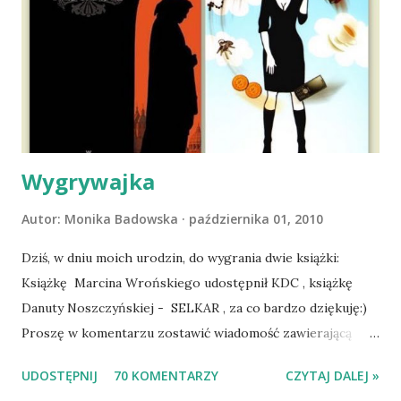
wyjazd w Beskid Niski. Zanim to jednak się stało psica miała
atak padaczki, co spowodowało, że wyjazd odwołaliśmy,
wdrożyliśmy leczenie i od nowa zaczęliśmy oswajać z nami i
wspólnym życiem zdezorientowanego chorobą psa. Udało
się ustabilizować zawirowania zdrowotne i wówczas
zaczęliśmy się cieszyć sobą wzajemnie już na 100%.
Dopier...
Wygrywajka
Autor:
Monika Badowska
października 01, 2010
Dziś, w dniu moich urodzin, do wygrania dwie książki:
Książkę Marcina Wrońskiego udostępnił KDC , książkę
Danuty Noszczyńskiej - SELKAR , za co bardzo dziękuję:)
Proszę w komentarzu zostawić wiadomość zawierającą
tytuł książki, w losowaniu której chcecie wziąć udział.
UDOSTĘPNIJ
70 KOMENTARZY
CZYTAJ DALEJ »
Losowanie odbędzie się w niedzielę o 8:00. Zapraszam