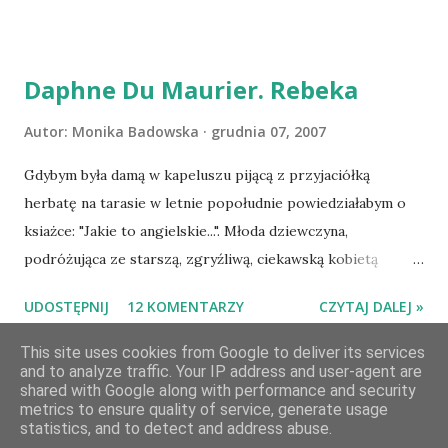
serdecznie:) * * * WYLOSOWANO :-D Officium Secretum.
Pies Pański. Mogło być gorzej Gratuluję i proszę o kontakt
na m1b1m1m@gmail.com :)
Daphne Du Maurier. Rebeka
Autor:
Monika Badowska
grudnia 07, 2007
Gdybym była damą w kapeluszu pijącą z przyjaciółką
herbatę na tarasie w letnie popołudnie powiedziałabym o
ksiażce: "Jakie to angielskie...". Młoda dziewczyna,
podróżująca ze starszą, zgryźliwą, ciekawską kobietą
dociera do Monte Carlo, gdzie poznaje zamożnego Maxima
UDOSTĘPNIJ
12 KOMENTARZY
CZYTAJ DALEJ »
de Wintera, właściciela uroczej posiadłości Manderley,
owdowiałego przed niespełna rokiem. Gdy starsza pani
This site uses cookies from Google to deliver its services
choruje, Maxim zaczyna opiekować się dziewczyną, a w
and to analyze traffic. Your IP address and user-agent are
shared with Google along with performance and security
dniu, w którym obie panie zamierzaja opuścić Monte Carlo,
metrics to ensure quality of service, generate usage
Obsługiwane przez usługę Blogger
prosi ją o rękę. Młoda pani de Winter ma kłopoty z
statistics, and to detect and address abuse.