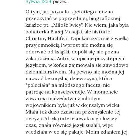
Sylwia 1234
pisze…
O tym, jak poznała Lpetatiego można
przeczytać w poprzedniej, biograficznej
książce pt. ,,Miłość lwicy". Nie wiem, jaka była
bohaterka Białej Masajki, ale historie
Christiny Hachfeld Tapukai czyta się z wielką
przyjemnością i wprost nie można się
oderwać od książki, dopóki się nie pozna
zakończenia. Autorka opisuje przystępnym
językiem, w końcu zajmowała się zawodowo
dziennikarstwem. Na pewno nie można jej
nazwać bezmyślną dziewczyną, która
"poleciała" na młodszego faceta, nie
patrząc na konsekwencje. W momencie
zawarcia małżeństwa z młodym
wojownikiem była już w dojrzałym wieku.
Miała też dużo czasu na przemyślenie tej
decyzji. Afryką interesowała się dłuższy
czas, znała również język suahili, więc
wiedziała w co się pakuje. Moim zdaniem jej