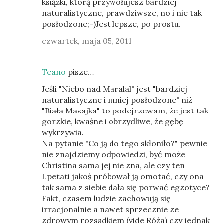
książki, którą przywołujesz bardziej
naturalistyczne, prawdziwsze, no i nie tak
posłodzone;-)Jest lepsze, po prostu.
czwartek, maja 05, 2011
Teano
pisze…
Jeśli "Niebo nad Maralal" jest "bardziej
naturalistyczne i mniej posłodzone" niż
"Biała Masajka" to podejrzewam, że jest tak
gorzkie, kwaśne i obrzydliwe, że gębę
wykrzywia.
Na pytanie "Co ją do tego skłoniło?" pewnie
nie znajdziemy odpowiedzi, być może
Christina sama jej nie zna, ale czy ten
Lpetati jakoś próbował ją omotać, czy ona
tak sama z siebie dała się porwać egzotyce?
Fakt, czasem ludzie zachowują się
irracjonalnie a nawet sprzecznie ze
zdrowym rozsądkiem (vide Róża) czy jednak