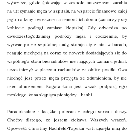
wybrzeże, gdzie śpiewając w zespole muzycznym, zarabia
na utrzymanie męża w szpitalu, na wsparcie finansowe całej
jego rodziny i wreszcie na remont ich domu (zamarzyły się
kobiecie podłogi zamiast klepiska). Gdy odwiedza po
dwudziestogodzinnej podróży męża i codziennie, by
wyrwać go ze szpitalnej nudy, stołuje się z nim w barach,
reaguje niechęcią na coraz to nowych dosiadających się do
wspólnego stołu biesiadników nie mających zamiaru jednak
uczestniczyć w płaceniu rachunków za obfite posiłki. Owa
niechęć jest przez męża przyjęta ze zdumieniem, by nie
rzec oburzeniem. Bogata żona jest wszak podporą ego
męskiego, żona skąpiąca pieniędzy - hańbi.
Paradoksalnie - książkę polecam z całego serca i duszy.
Choćby dlatego, że jestem ciekawa Waszych wrażeń.
Opowieść Christiny Hachfeld-Tapukai wstrząsnęła mną do