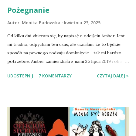
Pożegnanie
Autor:
Monika Badowska
kwietnia 23, 2025
Od kilku dni zbieram się, by napisać o odejściu Amber. Jest
mi trudno, odpycham ten czas, ale uznałam, że to będzie
sposób na pewnego rodzaju domknięcie - tak mi bardzo
potrzebne. Amber zamieszkała z nami 25 lipca 2019 roku.
Wypatrzyłam ją na FB schroniska w Tomaszowie
UDOSTĘPNIJ
7 KOMENTARZY
CZYTAJ DALEJ »
Mazowieckim, pojechaliśmy na wizytę zapoznawczą, a kilka
dni później - już po nią. Ułożona w bagażniku na wygodnym
materacu, przeczołgała się na tylne siedzenie i ułożyła na
moich kolanach. Tak dojechaliśmy do domu. O początkach
wspólnego życia przeczytacie TUTAJ i TUTAJ . Gdy już
nieco okrzepliśmy w codzienności z psem, a Amber - z
ludźmi i kotami, pojawił się pomysł na wspólny jesienny