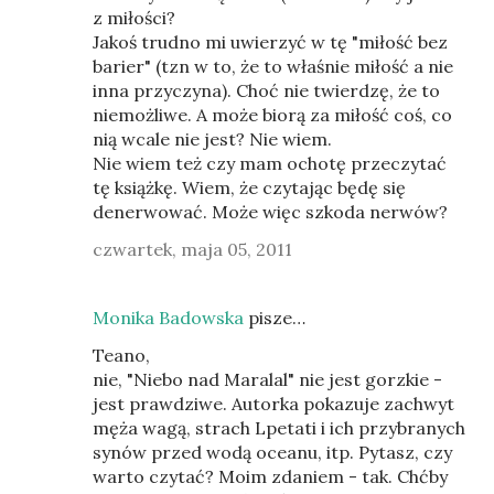
z miłości?
Jakoś trudno mi uwierzyć w tę "miłość bez
barier" (tzn w to, że to właśnie miłość a nie
inna przyczyna). Choć nie twierdzę, że to
niemożliwe. A może biorą za miłość coś, co
nią wcale nie jest? Nie wiem.
Nie wiem też czy mam ochotę przeczytać
tę książkę. Wiem, że czytając będę się
denerwować. Może więc szkoda nerwów?
czwartek, maja 05, 2011
Monika Badowska
pisze…
Teano,
nie, "Niebo nad Maralal" nie jest gorzkie -
jest prawdziwe. Autorka pokazuje zachwyt
męża wagą, strach Lpetati i ich przybranych
synów przed wodą oceanu, itp. Pytasz, czy
warto czytać? Moim zdaniem - tak. Chćby