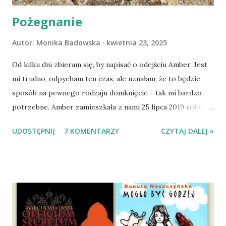
Pożegnanie
Autor:
Monika Badowska
kwietnia 23, 2025
Od kilku dni zbieram się, by napisać o odejściu Amber. Jest
mi trudno, odpycham ten czas, ale uznałam, że to będzie
sposób na pewnego rodzaju domknięcie - tak mi bardzo
potrzebne. Amber zamieszkała z nami 25 lipca 2019 roku.
Wypatrzyłam ją na FB schroniska w Tomaszowie
UDOSTĘPNIJ
7 KOMENTARZY
CZYTAJ DALEJ »
Mazowieckim, pojechaliśmy na wizytę zapoznawczą, a kilka
dni później - już po nią. Ułożona w bagażniku na wygodnym
materacu, przeczołgała się na tylne siedzenie i ułożyła na
moich kolanach. Tak dojechaliśmy do domu. O początkach
wspólnego życia przeczytacie TUTAJ i TUTAJ . Gdy już
nieco okrzepliśmy w codzienności z psem, a Amber - z
ludźmi i kotami, pojawił się pomysł na wspólny jesienny