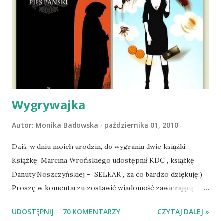
wyjazd w Beskid Niski. Zanim to jednak się stało psica miała
atak padaczki, co spowodowało, że wyjazd odwołaliśmy,
wdrożyliśmy leczenie i od nowa zaczęliśmy oswajać z nami i
wspólnym życiem zdezorientowanego chorobą psa. Udało
się ustabilizować zawirowania zdrowotne i wówczas
zaczęliśmy się cieszyć sobą wzajemnie już na 100%.
Dopier...
Wygrywajka
Autor:
Monika Badowska
października 01, 2010
Dziś, w dniu moich urodzin, do wygrania dwie książki:
Książkę Marcina Wrońskiego udostępnił KDC , książkę
Danuty Noszczyńskiej - SELKAR , za co bardzo dziękuję:)
Proszę w komentarzu zostawić wiadomość zawierającą
tytuł książki, w losowaniu której chcecie wziąć udział.
UDOSTĘPNIJ
70 KOMENTARZY
CZYTAJ DALEJ »
Losowanie odbędzie się w niedzielę o 8:00. Zapraszam