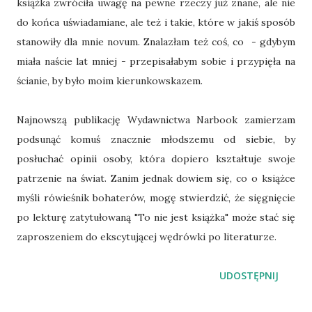
książka zwróciła uwagę na pewne rzeczy już znane, ale nie
do końca uświadamiane, ale też i takie, które w jakiś sposób
stanowiły dla mnie novum. Znalazłam też coś, co - gdybym
miała naście lat mniej - przepisałabym sobie i przypięła na
ścianie, by było moim kierunkowskazem.
Najnowszą publikację Wydawnictwa Narbook zamierzam
podsunąć komuś znacznie młodszemu od siebie, by
posłuchać opinii osoby, która dopiero kształtuje swoje
patrzenie na świat. Zanim jednak dowiem się, co o książce
myśli rówieśnik bohaterów, mogę stwierdzić, że sięgnięcie
po lekturę zatytułowaną "To nie jest książka" może stać się
zaproszeniem do ekscytującej wędrówki po literaturze.
UDOSTĘPNIJ