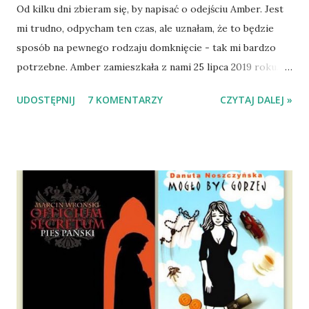
Od kilku dni zbieram się, by napisać o odejściu Amber. Jest
mi trudno, odpycham ten czas, ale uznałam, że to będzie
sposób na pewnego rodzaju domknięcie - tak mi bardzo
potrzebne. Amber zamieszkała z nami 25 lipca 2019 roku.
Wypatrzyłam ją na FB schroniska w Tomaszowie
UDOSTĘPNIJ
7 KOMENTARZY
CZYTAJ DALEJ »
Mazowieckim, pojechaliśmy na wizytę zapoznawczą, a kilka
dni później - już po nią. Ułożona w bagażniku na wygodnym
materacu, przeczołgała się na tylne siedzenie i ułożyła na
moich kolanach. Tak dojechaliśmy do domu. O początkach
wspólnego życia przeczytacie TUTAJ i TUTAJ . Gdy już
nieco okrzepliśmy w codzienności z psem, a Amber - z
ludźmi i kotami, pojawił się pomysł na wspólny jesienny
wyjazd w Beskid Niski. Zanim to jednak się stało psica miała
atak padaczki, co spowodowało, że wyjazd odwołaliśmy,
wdrożyliśmy leczenie i od nowa zaczęliśmy oswajać z nami i
wspólnym życiem zdezorientowanego chorobą psa. Udało