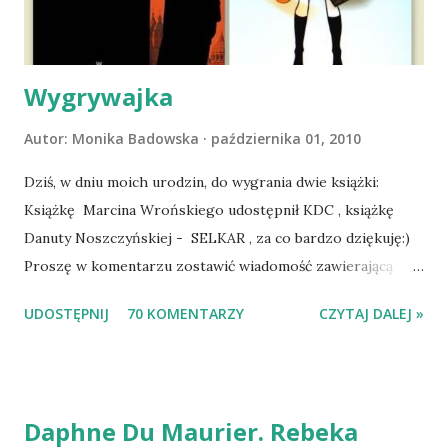
się ustabilizować zawirowania zdrowotne i wówczas
zaczęliśmy się cieszyć sobą wzajemnie już na 100%.
Dopier...
Wygrywajka
Autor:
Monika Badowska
października 01, 2010
Dziś, w dniu moich urodzin, do wygrania dwie książki:
Książkę Marcina Wrońskiego udostępnił KDC , książkę
Danuty Noszczyńskiej - SELKAR , za co bardzo dziękuję:)
Proszę w komentarzu zostawić wiadomość zawierającą
tytuł książki, w losowaniu której chcecie wziąć udział.
UDOSTĘPNIJ
70 KOMENTARZY
CZYTAJ DALEJ »
Losowanie odbędzie się w niedzielę o 8:00. Zapraszam
serdecznie:) * * * WYLOSOWANO :-D Officium Secretum.
Pies Pański. Mogło być gorzej Gratuluję i proszę o kontakt
na m1b1m1m@gmail.com :)
Daphne Du Maurier. Rebeka