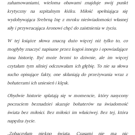
zahamowaniami, wieloma obawami znajduje swój punkt
krytyczny na szpitalnym łóżku. Miłość spełniająca się
wydobywająca Srebrną Inę z mroku nieświadomości własnej
siły i przywracająca Aronowi chęć do zaistnienia w życiu.
W tej książce słowa znaczą dużo więcej niż tylko to, co
mogłyby znaczyć napisane przez kogoś innego i opowiadające
inna historię. Być może brzmi to dziwnie, ale im więcej
czytałam tym silniej odczuwałam ich głębię. To nie sa słowa
sucho opisujące fakty, one skłaniają do przeżywania wraz z
bohaterami ich uniesień i klęsk.
Obydwie historie splatają się w momencie, który nasycony
poczuciem beznadziei skazuje bohaterów na świadomość
świata bez miłości. Bez miłości im właściwej. Bez tej, która
napędza życie.
„Zobaczyłam piękno świata. Czasami nie ma nic