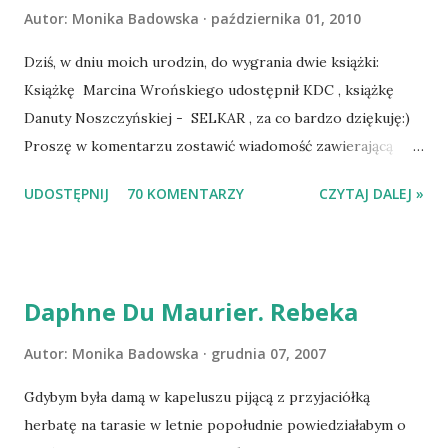
Autor:
Monika Badowska
października 01, 2010
Dziś, w dniu moich urodzin, do wygrania dwie książki:
Książkę Marcina Wrońskiego udostępnił KDC , książkę
Danuty Noszczyńskiej - SELKAR , za co bardzo dziękuję:)
Proszę w komentarzu zostawić wiadomość zawierającą
tytuł książki, w losowaniu której chcecie wziąć udział.
UDOSTĘPNIJ
70 KOMENTARZY
CZYTAJ DALEJ »
Losowanie odbędzie się w niedzielę o 8:00. Zapraszam
serdecznie:) * * * WYLOSOWANO :-D Officium Secretum.
Pies Pański. Mogło być gorzej Gratuluję i proszę o kontakt
na m1b1m1m@gmail.com :)
Daphne Du Maurier. Rebeka
Autor:
Monika Badowska
grudnia 07, 2007
Gdybym była damą w kapeluszu pijącą z przyjaciółką
herbatę na tarasie w letnie popołudnie powiedziałabym o