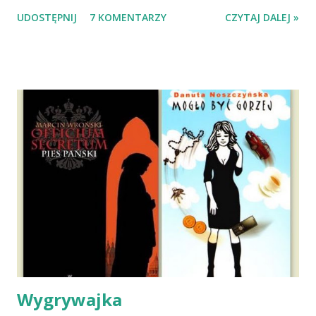
Wypatrzyłam ją na FB schroniska w Tomaszowie
UDOSTĘPNIJ
7 KOMENTARZY
CZYTAJ DALEJ »
Mazowieckim, pojechaliśmy na wizytę zapoznawczą, a kilka
dni później - już po nią. Ułożona w bagażniku na wygodnym
materacu, przeczołgała się na tylne siedzenie i ułożyła na
moich kolanach. Tak dojechaliśmy do domu. O początkach
wspólnego życia przeczytacie TUTAJ i TUTAJ . Gdy już
nieco okrzepliśmy w codzienności z psem, a Amber - z
ludźmi i kotami, pojawił się pomysł na wspólny jesienny
wyjazd w Beskid Niski. Zanim to jednak się stało psica miała
atak padaczki, co spowodowało, że wyjazd odwołaliśmy,
wdrożyliśmy leczenie i od nowa zaczęliśmy oswajać z nami i
wspólnym życiem zdezorientowanego chorobą psa. Udało
się ustabilizować zawirowania zdrowotne i wówczas
zaczęliśmy się cieszyć sobą wzajemnie już na 100%.
Dopier...
Wygrywajka