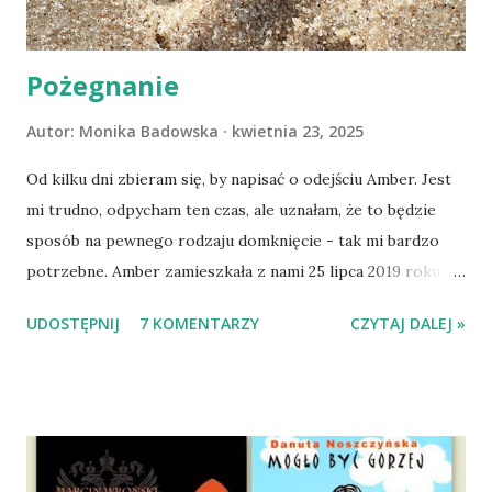
Pożegnanie
Autor:
Monika Badowska
kwietnia 23, 2025
Od kilku dni zbieram się, by napisać o odejściu Amber. Jest
mi trudno, odpycham ten czas, ale uznałam, że to będzie
sposób na pewnego rodzaju domknięcie - tak mi bardzo
potrzebne. Amber zamieszkała z nami 25 lipca 2019 roku.
Wypatrzyłam ją na FB schroniska w Tomaszowie
UDOSTĘPNIJ
7 KOMENTARZY
CZYTAJ DALEJ »
Mazowieckim, pojechaliśmy na wizytę zapoznawczą, a kilka
dni później - już po nią. Ułożona w bagażniku na wygodnym
materacu, przeczołgała się na tylne siedzenie i ułożyła na
moich kolanach. Tak dojechaliśmy do domu. O początkach
wspólnego życia przeczytacie TUTAJ i TUTAJ . Gdy już
nieco okrzepliśmy w codzienności z psem, a Amber - z