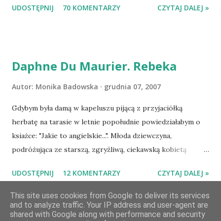
UDOSTĘPNIJ
70 KOMENTARZY
CZYTAJ DALEJ »
Losowanie odbędzie się w niedzielę o 8:00. Zapraszam
serdecznie:) * * * WYLOSOWANO :-D Officium Secretum.
Pies Pański. Mogło być gorzej Gratuluję i proszę o kontakt
na m1b1m1m@gmail.com :)
Daphne Du Maurier. Rebeka
Autor:
Monika Badowska
grudnia 07, 2007
Gdybym była damą w kapeluszu pijącą z przyjaciółką
herbatę na tarasie w letnie popołudnie powiedziałabym o
ksiażce: "Jakie to angielskie...". Młoda dziewczyna,
podróżująca ze starszą, zgryźliwą, ciekawską kobietą
dociera do Monte Carlo, gdzie poznaje zamożnego Maxima
UDOSTĘPNIJ
12 KOMENTARZY
CZYTAJ DALEJ »
de Wintera, właściciela uroczej posiadłości Manderley,
owdowiałego przed niespełna rokiem. Gdy starsza pani
This site uses cookies from Google to deliver its services
and to analyze traffic. Your IP address and user-agent are
choruje, Maxim zaczyna opiekować się dziewczyną, a w
shared with Google along with performance and security
dniu, w którym obie panie zamierzaja opuścić Monte Carlo,