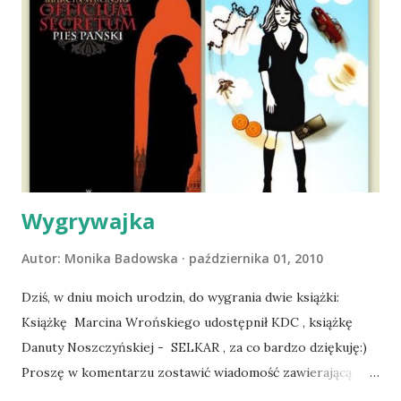
ludźmi i kotami, pojawił się pomysł na wspólny jesienny
wyjazd w Beskid Niski. Zanim to jednak się stało psica miała
atak padaczki, co spowodowało, że wyjazd odwołaliśmy,
wdrożyliśmy leczenie i od nowa zaczęliśmy oswajać z nami i
wspólnym życiem zdezorientowanego chorobą psa. Udało
się ustabilizować zawirowania zdrowotne i wówczas
zaczęliśmy się cieszyć sobą wzajemnie już na 100%.
Dopier...
Wygrywajka
Autor:
Monika Badowska
października 01, 2010
Dziś, w dniu moich urodzin, do wygrania dwie książki:
Książkę Marcina Wrońskiego udostępnił KDC , książkę
Danuty Noszczyńskiej - SELKAR , za co bardzo dziękuję:)
Proszę w komentarzu zostawić wiadomość zawierającą
tytuł książki, w losowaniu której chcecie wziąć udział.