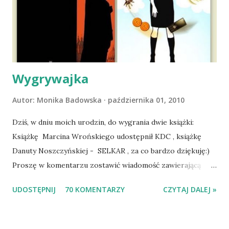
wdrożyliśmy leczenie i od nowa zaczęliśmy oswajać z nami i
wspólnym życiem zdezorientowanego chorobą psa. Udało
się ustabilizować zawirowania zdrowotne i wówczas
zaczęliśmy się cieszyć sobą wzajemnie już na 100%.
Dopier...
Wygrywajka
Autor:
Monika Badowska
października 01, 2010
Dziś, w dniu moich urodzin, do wygrania dwie książki:
Książkę Marcina Wrońskiego udostępnił KDC , książkę
Danuty Noszczyńskiej - SELKAR , za co bardzo dziękuję:)
Proszę w komentarzu zostawić wiadomość zawierającą
tytuł książki, w losowaniu której chcecie wziąć udział.
UDOSTĘPNIJ
70 KOMENTARZY
CZYTAJ DALEJ »
Losowanie odbędzie się w niedzielę o 8:00. Zapraszam
serdecznie:) * * * WYLOSOWANO :-D Officium Secretum.
Pies Pański. Mogło być gorzej Gratuluję i proszę o kontakt