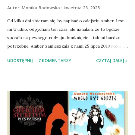
Autor:
Monika Badowska
kwietnia 23, 2025
Od kilku dni zbieram się, by napisać o odejściu Amber. Jest
mi trudno, odpycham ten czas, ale uznałam, że to będzie
sposób na pewnego rodzaju domknięcie - tak mi bardzo
potrzebne. Amber zamieszkała z nami 25 lipca 2019 roku.
Wypatrzyłam ją na FB schroniska w Tomaszowie
UDOSTĘPNIJ
7 KOMENTARZY
CZYTAJ DALEJ »
Mazowieckim, pojechaliśmy na wizytę zapoznawczą, a kilka
dni później - już po nią. Ułożona w bagażniku na wygodnym
materacu, przeczołgała się na tylne siedzenie i ułożyła na
moich kolanach. Tak dojechaliśmy do domu. O początkach
wspólnego życia przeczytacie TUTAJ i TUTAJ . Gdy już
nieco okrzepliśmy w codzienności z psem, a Amber - z
ludźmi i kotami, pojawił się pomysł na wspólny jesienny
wyjazd w Beskid Niski. Zanim to jednak się stało psica miała
atak padaczki, co spowodowało, że wyjazd odwołaliśmy,