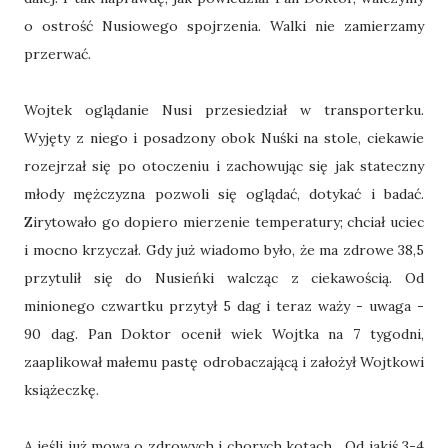
o ostrość Nusiowego spojrzenia. Walki nie zamierzamy
przerwać.
Wojtek oglądanie Nusi przesiedział w transporterku.
Wyjęty z niego i posadzony obok Nuśki na stole, ciekawie
rozejrzał się po otoczeniu i zachowując się jak stateczny
młody mężczyzna pozwoli się oglądać, dotykać i badać.
Zirytowało go dopiero mierzenie temperatury; chciał uciec
i mocno krzyczał. Gdy już wiadomo było, że ma zdrowe 38,5
przytulił się do Nusieńki walcząc z ciekawością. Od
minionego czwartku przytył 5 dag i teraz waży - uwaga -
90 dag. Pan Doktor ocenił wiek Wojtka na 7 tygodni,
zaaplikował małemu pastę odrobaczającą i założył Wojtkowi
książeczkę.
A jeśli już mowa o zdrowych i chorych kotach... Od jakiś 3-4