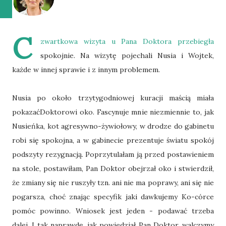
C
zwartkowa wizyta u Pana Doktora przebiegła
spokojnie. Na wizytę pojechali Nusia i Wojtek,
każde w innej sprawie i z innym problemem.
Nusia po około trzytygodniowej kuracji maścią miała
pokazaćDoktorowi oko. Fascynuje mnie niezmiennie to, jak
Nusieńka, kot agresywno-żywiołowy, w drodze do gabinetu
robi się spokojna, a w gabinecie prezentuje światu spokój
podszyty rezygnacją. Poprzytulałam ją przed postawieniem
na stole, postawiłam, Pan Doktor obejrzał oko i stwierdził,
że zmiany się nie ruszyły tzn. ani nie ma poprawy, ani się nie
pogarsza, choć znając specyfik jaki dawkujemy Ko-córce
pomóc powinno. Wniosek jest jeden - podawać trzeba
dalej. I tak naprawdę, jak powiedział Pan Doktor, walczymy