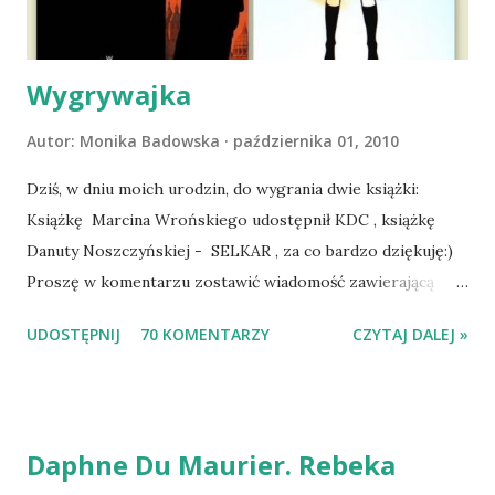
się ustabilizować zawirowania zdrowotne i wówczas
zaczęliśmy się cieszyć sobą wzajemnie już na 100%.
Dopier...
Wygrywajka
Autor:
Monika Badowska
października 01, 2010
Dziś, w dniu moich urodzin, do wygrania dwie książki:
Książkę Marcina Wrońskiego udostępnił KDC , książkę
Danuty Noszczyńskiej - SELKAR , za co bardzo dziękuję:)
Proszę w komentarzu zostawić wiadomość zawierającą
tytuł książki, w losowaniu której chcecie wziąć udział.
UDOSTĘPNIJ
70 KOMENTARZY
CZYTAJ DALEJ »
Losowanie odbędzie się w niedzielę o 8:00. Zapraszam
serdecznie:) * * * WYLOSOWANO :-D Officium Secretum.
Pies Pański. Mogło być gorzej Gratuluję i proszę o kontakt
na m1b1m1m@gmail.com :)
Daphne Du Maurier. Rebeka