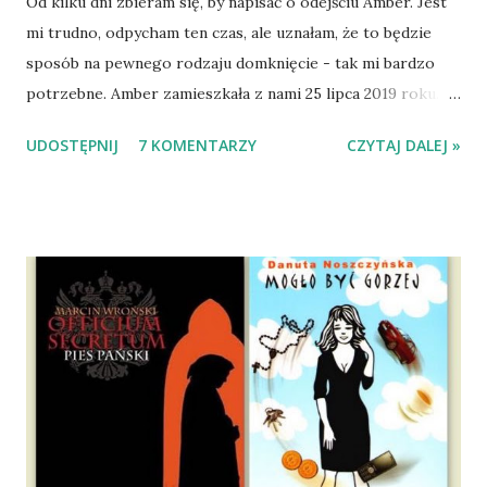
Od kilku dni zbieram się, by napisać o odejściu Amber. Jest
mi trudno, odpycham ten czas, ale uznałam, że to będzie
sposób na pewnego rodzaju domknięcie - tak mi bardzo
potrzebne. Amber zamieszkała z nami 25 lipca 2019 roku.
Wypatrzyłam ją na FB schroniska w Tomaszowie
UDOSTĘPNIJ
7 KOMENTARZY
CZYTAJ DALEJ »
Mazowieckim, pojechaliśmy na wizytę zapoznawczą, a kilka
dni później - już po nią. Ułożona w bagażniku na wygodnym
materacu, przeczołgała się na tylne siedzenie i ułożyła na
moich kolanach. Tak dojechaliśmy do domu. O początkach
wspólnego życia przeczytacie TUTAJ i TUTAJ . Gdy już
nieco okrzepliśmy w codzienności z psem, a Amber - z
ludźmi i kotami, pojawił się pomysł na wspólny jesienny
wyjazd w Beskid Niski. Zanim to jednak się stało psica miała
atak padaczki, co spowodowało, że wyjazd odwołaliśmy,
wdrożyliśmy leczenie i od nowa zaczęliśmy oswajać z nami i
wspólnym życiem zdezorientowanego chorobą psa. Udało