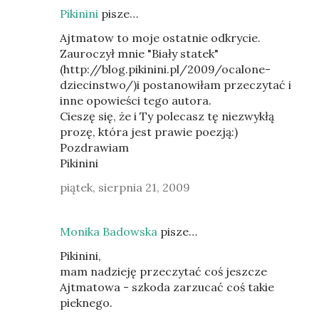
Pikinini
pisze…
Ajtmatow to moje ostatnie odkrycie.
Zauroczył mnie "Biały statek"
(http://blog.pikinini.pl/2009/ocalone-
dziecinstwo/)i postanowiłam przeczytać i
inne opowieści tego autora.
Cieszę się, że i Ty polecasz tę niezwykłą
prozę, która jest prawie poezją:)
Pozdrawiam
Pikinini
piątek, sierpnia 21, 2009
Monika Badowska
pisze…
Pikinini,
mam nadzieję przeczytać coś jeszcze
Ajtmatowa - szkoda zarzucać coś takie
pieknego.