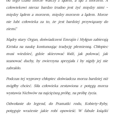
od tego czasu morze walczy z lądem, a ląd z morzem. A
człowiekowi nieraz bardzo trudno jest żyć między nimi -
między lądem a morzem, między morzem a lądem. Morze
nie lubi człowieka za to, że jest bardziej przywiązany do
ziemi."
Mądry stary Organ, doświadczeni Emrajin i Myłgun zabierają
Kiriska na naukę kontunuując tradycję plemienną. Chłopiec
musi wiedzieć, gdzie skierować łódź, jak polować, jak
szanować duchy, by zwierzyna sprzyjała i by nigdy jej nie
zabrakło.
Podczas tej wyprawy chłopiec doświadcza morza bardziej niż
mógłby chcieć. Siła człowieka zestawiona z potęgą morza
wystawia Nichwów na najcięższą próbę, na próbę życia.
Odwołanie do legend, do Pramatki rodu, Kobiety-Ryby,
potęguje wrażenie jakie robi opowieść. W fabule książki