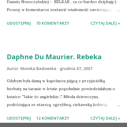
Danuty Noszczyńskiej - SELKAR , za co bardzo dziękuję:)
Proszę w komentarzu zostawić wiadomość zawierającą
tytuł książki, w losowaniu której chcecie wziąć udział.
UDOSTĘPNIJ
70 KOMENTARZY
CZYTAJ DALEJ »
Losowanie odbędzie się w niedzielę o 8:00. Zapraszam
serdecznie:) * * * WYLOSOWANO :-D Officium Secretum.
Pies Pański. Mogło być gorzej Gratuluję i proszę o kontakt
na m1b1m1m@gmail.com :)
Daphne Du Maurier. Rebeka
Autor:
Monika Badowska
grudnia 07, 2007
Gdybym była damą w kapeluszu pijącą z przyjaciółką
herbatę na tarasie w letnie popołudnie powiedziałabym o
ksiażce: "Jakie to angielskie...". Młoda dziewczyna,
podróżująca ze starszą, zgryźliwą, ciekawską kobietą
dociera do Monte Carlo, gdzie poznaje zamożnego Maxima
UDOSTĘPNIJ
12 KOMENTARZY
CZYTAJ DALEJ »
de Wintera, właściciela uroczej posiadłości Manderley,