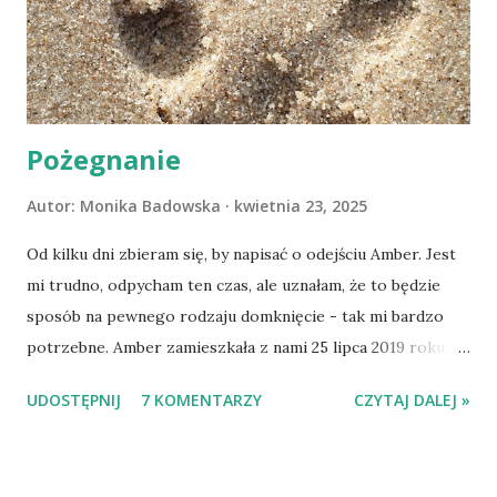
Pożegnanie
Autor:
Monika Badowska
kwietnia 23, 2025
Od kilku dni zbieram się, by napisać o odejściu Amber. Jest
mi trudno, odpycham ten czas, ale uznałam, że to będzie
sposób na pewnego rodzaju domknięcie - tak mi bardzo
potrzebne. Amber zamieszkała z nami 25 lipca 2019 roku.
Wypatrzyłam ją na FB schroniska w Tomaszowie
UDOSTĘPNIJ
7 KOMENTARZY
CZYTAJ DALEJ »
Mazowieckim, pojechaliśmy na wizytę zapoznawczą, a kilka
dni później - już po nią. Ułożona w bagażniku na wygodnym
materacu, przeczołgała się na tylne siedzenie i ułożyła na