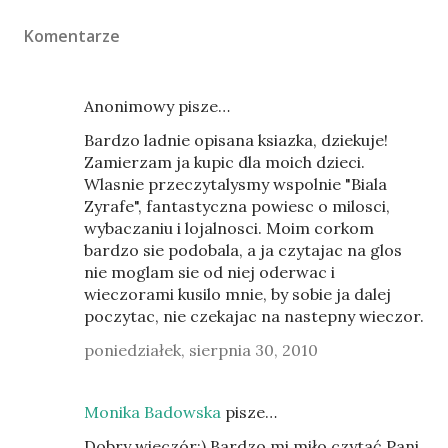
Komentarze
Anonimowy pisze…
Bardzo ladnie opisana ksiazka, dziekuje!
Zamierzam ja kupic dla moich dzieci.
Wlasnie przeczytalysmy wspolnie "Biala
Zyrafe", fantastyczna powiesc o milosci,
wybaczaniu i lojalnosci. Moim corkom
bardzo sie podobala, a ja czytajac na glos
nie moglam sie od niej oderwac i
wieczorami kusilo mnie, by sobie ja dalej
poczytac, nie czekajac na nastepny wieczor.
poniedziałek, sierpnia 30, 2010
Monika Badowska
pisze…
Dobry wieczór:) Bardzo mi miło czytać Pani