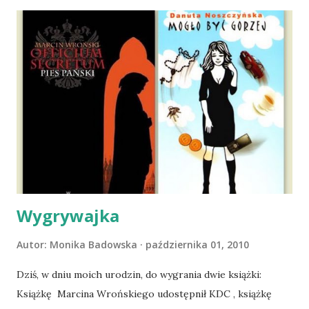
moich kolanach. Tak dojechaliśmy do domu. O początkach
wspólnego życia przeczytacie TUTAJ i TUTAJ . Gdy już
nieco okrzepliśmy w codzienności z psem, a Amber - z
ludźmi i kotami, pojawił się pomysł na wspólny jesienny
wyjazd w Beskid Niski. Zanim to jednak się stało psica miała
atak padaczki, co spowodowało, że wyjazd odwołaliśmy,
wdrożyliśmy leczenie i od nowa zaczęliśmy oswajać z nami i
wspólnym życiem zdezorientowanego chorobą psa. Udało
się ustabilizować zawirowania zdrowotne i wówczas
zaczęliśmy się cieszyć sobą wzajemnie już na 100%.
Dopier...
Wygrywajka
Autor:
Monika Badowska
października 01, 2010
Dziś, w dniu moich urodzin, do wygrania dwie książki:
Książkę Marcina Wrońskiego udostępnił KDC , książkę