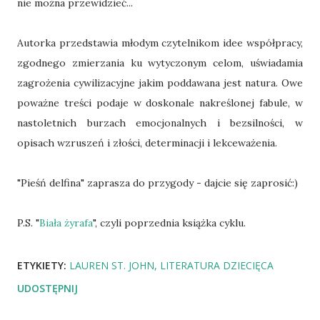
nie można przewidzieć...
Autorka przedstawia młodym czytelnikom idee współpracy,
zgodnego zmierzania ku wytyczonym celom, uświadamia
zagrożenia cywilizacyjne jakim poddawana jest natura. Owe
poważne treści podaje w doskonale nakreślonej fabule, w
nastoletnich burzach emocjonalnych i bezsilności, w
opisach wzruszeń i złości, determinacji i lekceważenia.
"Pieśń delfina" zaprasza do przygody - dajcie się zaprosić:)
P.S. "
Biała żyrafa
", czyli poprzednia książka cyklu.
ETYKIETY:
LAUREN ST. JOHN
LITERATURA DZIECIĘCA
UDOSTĘPNIJ