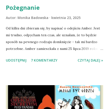
Pożegnanie
Autor:
Monika Badowska
kwietnia 23, 2025
Od kilku dni zbieram się, by napisać o odejściu Amber. Jest
mi trudno, odpycham ten czas, ale uznałam, że to będzie
sposób na pewnego rodzaju domknięcie - tak mi bardzo
potrzebne. Amber zamieszkała z nami 25 lipca 2019 roku.
Wypatrzyłam ją na FB schroniska w Tomaszowie
UDOSTĘPNIJ
7 KOMENTARZY
CZYTAJ DALEJ »
Mazowieckim, pojechaliśmy na wizytę zapoznawczą, a kilka
dni później - już po nią. Ułożona w bagażniku na wygodnym
materacu, przeczołgała się na tylne siedzenie i ułożyła na
moich kolanach. Tak dojechaliśmy do domu. O początkach
wspólnego życia przeczytacie TUTAJ i TUTAJ . Gdy już
nieco okrzepliśmy w codzienności z psem, a Amber - z
ludźmi i kotami, pojawił się pomysł na wspólny jesienny