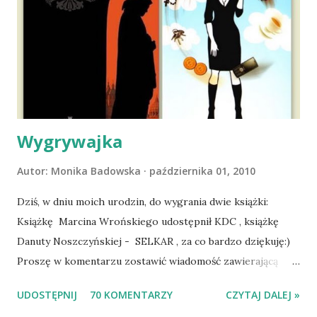
wyjazd w Beskid Niski. Zanim to jednak się stało psica miała
atak padaczki, co spowodowało, że wyjazd odwołaliśmy,
wdrożyliśmy leczenie i od nowa zaczęliśmy oswajać z nami i
wspólnym życiem zdezorientowanego chorobą psa. Udało
się ustabilizować zawirowania zdrowotne i wówczas
zaczęliśmy się cieszyć sobą wzajemnie już na 100%.
Dopier...
Wygrywajka
Autor:
Monika Badowska
października 01, 2010
Dziś, w dniu moich urodzin, do wygrania dwie książki:
Książkę Marcina Wrońskiego udostępnił KDC , książkę
Danuty Noszczyńskiej - SELKAR , za co bardzo dziękuję:)
Proszę w komentarzu zostawić wiadomość zawierającą
tytuł książki, w losowaniu której chcecie wziąć udział.
UDOSTĘPNIJ
70 KOMENTARZY
CZYTAJ DALEJ »
Losowanie odbędzie się w niedzielę o 8:00. Zapraszam