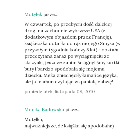
Motylek
pisze…
W czwartek, po przebyciu dość dalekiej
drogi na zachodnie wybrzeże USA (z
dodatkowym objazdem przez Francję),
książeczka dotarła do rąk mojego Smyka (w
przyszłym tygodniu kończy 5 lat) - została
przeczytana zaraz po wyciągnięciu ze
skrzynki, jeszcze zanim ściągnęliśmy kurtki i
buty i bardzo spodobała się mojemu
dziecku. Męża zniechęciły łamańce języka,
ale ja miałam czytając wspaniałą zabwę!
poniedziałek, listopada 08, 2010
Monika Badowska
pisze…
Motylku,
najważniejsze, że książka się spodobała:)