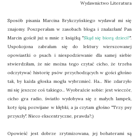
Wydawnictwo Literatura
Sposób pisania Marcina Brykczyńskiego wydawał mi się
znajomy. Poszperałam w zasobach bloga i znalazłam! Pan
Marcin gościł już u mnie z książką "
Skąd się biorą dzieci?
".
Uspokojona zabrałam się do lektury wierszowanej
opowiastki o psach i niespodziewanie dla samej siebie
stwierdziłam, że nie można tego czytać cicho, że trzeba
odczytywać historię psów przychodzących w gości głośno
tak, by każda głoska mogła wybrzmieć. Ha... Nie zdarzyło
mi się jeszcze coś takiego... Wyobraźcie sobie: jest wieczór,
cicho gra radio, światło wydobywa się z małych lampek,
koty śpią pozwijane w kłębki, a ja czytam głośno "Trzy psy
przyszły". Nieco ekscentryczne, prawda?;)
Opowieść jest dobrze zrytmizowana, jej bohaterami są