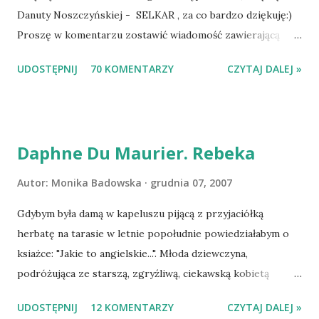
Danuty Noszczyńskiej - SELKAR , za co bardzo dziękuję:)
Proszę w komentarzu zostawić wiadomość zawierającą
tytuł książki, w losowaniu której chcecie wziąć udział.
UDOSTĘPNIJ
70 KOMENTARZY
CZYTAJ DALEJ »
Losowanie odbędzie się w niedzielę o 8:00. Zapraszam
serdecznie:) * * * WYLOSOWANO :-D Officium Secretum.
Pies Pański. Mogło być gorzej Gratuluję i proszę o kontakt
na m1b1m1m@gmail.com :)
Daphne Du Maurier. Rebeka
Autor:
Monika Badowska
grudnia 07, 2007
Gdybym była damą w kapeluszu pijącą z przyjaciółką
herbatę na tarasie w letnie popołudnie powiedziałabym o
ksiażce: "Jakie to angielskie...". Młoda dziewczyna,
podróżująca ze starszą, zgryźliwą, ciekawską kobietą
dociera do Monte Carlo, gdzie poznaje zamożnego Maxima
UDOSTĘPNIJ
12 KOMENTARZY
CZYTAJ DALEJ »
de Wintera, właściciela uroczej posiadłości Manderley,