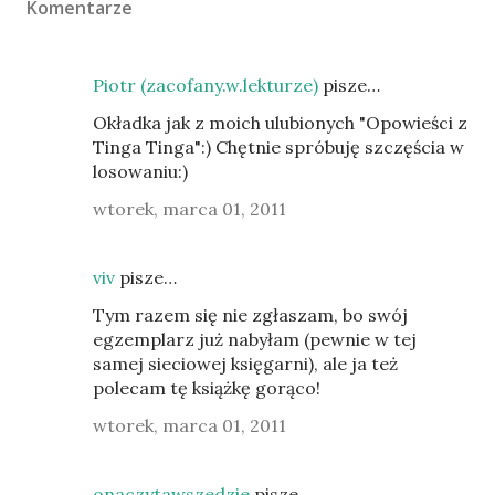
Komentarze
Piotr (zacofany.w.lekturze)
pisze…
Okładka jak z moich ulubionych "Opowieści z
Tinga Tinga":) Chętnie spróbuję szczęścia w
losowaniu:)
wtorek, marca 01, 2011
viv
pisze…
Tym razem się nie zgłaszam, bo swój
egzemplarz już nabyłam (pewnie w tej
samej sieciowej księgarni), ale ja też
polecam tę książkę gorąco!
wtorek, marca 01, 2011
onaczytawszedzie
pisze…