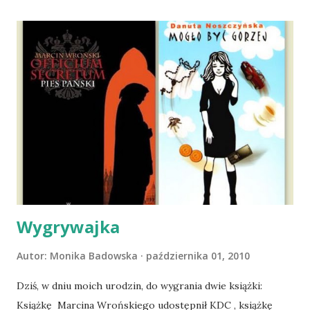
moich kolanach. Tak dojechaliśmy do domu. O początkach
wspólnego życia przeczytacie TUTAJ i TUTAJ . Gdy już
nieco okrzepliśmy w codzienności z psem, a Amber - z
ludźmi i kotami, pojawił się pomysł na wspólny jesienny
wyjazd w Beskid Niski. Zanim to jednak się stało psica miała
atak padaczki, co spowodowało, że wyjazd odwołaliśmy,
wdrożyliśmy leczenie i od nowa zaczęliśmy oswajać z nami i
wspólnym życiem zdezorientowanego chorobą psa. Udało
się ustabilizować zawirowania zdrowotne i wówczas
zaczęliśmy się cieszyć sobą wzajemnie już na 100%.
Dopier...
Wygrywajka
Autor:
Monika Badowska
października 01, 2010
Dziś, w dniu moich urodzin, do wygrania dwie książki:
Książkę Marcina Wrońskiego udostępnił KDC , książkę