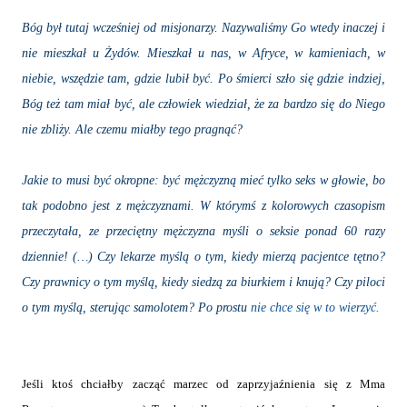
Bóg był tutaj wcześniej od misjonarzy. Nazywaliśmy Go wtedy inaczej i
nie mieszkał u Żydów. Mieszkał u nas, w Afryce, w kamieniach, w
niebie, wszędzie tam, gdzie lubił być. Po śmierci szło się gdzie indziej,
Bóg też tam miał być, ale człowiek wiedział, że za bardzo się do Niego
nie zbliży. Ale czemu miałby tego pragnąć?
Jakie to musi być okropne: być mężczyzną mieć tylko seks w głowie, bo
tak podobno jest z mężczyznami. W którymś z kolorowych czasopism
przeczytała, ze przeciętny mężczyzna myśli o seksie ponad 60 razy
dziennie! (…) Czy lekarze myślą o tym, kiedy mierzą pacjentce tętno?
Czy prawnicy o tym myślą, kiedy siedzą za biurkiem i knują? Czy piloci
o tym myślą, sterując samolotem? Po prostu
nie chce się w to wierzyć.
Jeśli ktoś chciałby zacząć marzec od zaprzyjaźnienia się z Mma