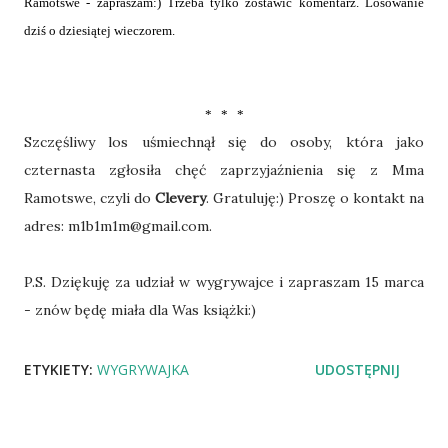
Ramotswe - zapraszam:) Trzeba tylko zostawić komentarz. Losowanie
dziś o dziesiątej wieczorem.
* * *
Szczęśliwy los uśmiechnął się do osoby, która jako
czternasta zgłosiła chęć zaprzyjaźnienia się z Mma
Ramotswe, czyli do
Clevery
. Gratuluję:) Proszę o kontakt na
adres: m1b1m1m@gmail.com.
P.S. Dziękuję za udział w wygrywajce i zapraszam 15 marca
- znów będę miała dla Was książki:)
ETYKIETY:
WYGRYWAJKA
UDOSTĘPNIJ