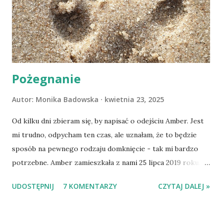
Pożegnanie
Autor:
Monika Badowska
kwietnia 23, 2025
Od kilku dni zbieram się, by napisać o odejściu Amber. Jest
mi trudno, odpycham ten czas, ale uznałam, że to będzie
sposób na pewnego rodzaju domknięcie - tak mi bardzo
potrzebne. Amber zamieszkała z nami 25 lipca 2019 roku.
Wypatrzyłam ją na FB schroniska w Tomaszowie
UDOSTĘPNIJ
7 KOMENTARZY
CZYTAJ DALEJ »
Mazowieckim, pojechaliśmy na wizytę zapoznawczą, a kilka
dni później - już po nią. Ułożona w bagażniku na wygodnym
materacu, przeczołgała się na tylne siedzenie i ułożyła na