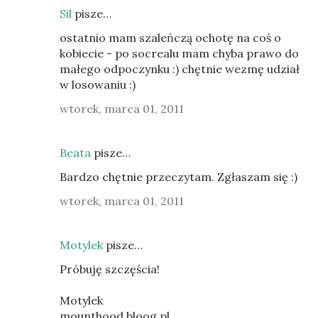
Sil
pisze…
ostatnio mam szaleńczą ochotę na coś o
kobiecie - po socrealu mam chyba prawo do
małego odpoczynku :) chętnie wezmę udział
w losowaniu :)
wtorek, marca 01, 2011
Beata
pisze…
Bardzo chętnie przeczytam. Zgłaszam się :)
wtorek, marca 01, 2011
Motylek
pisze…
Próbuję szczęścia!
Motylek
mounthood.bloog.pl