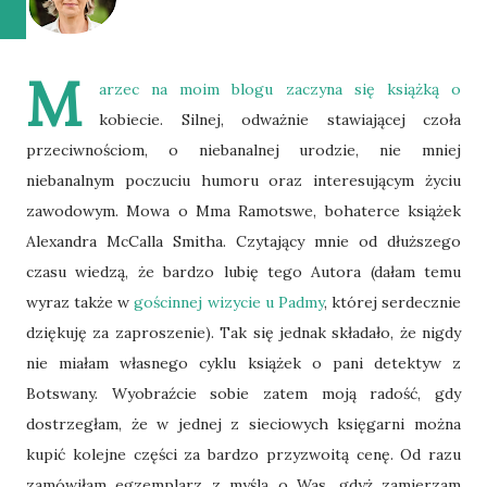
M
arzec na moim blogu zaczyna się książką o
kobiecie. Silnej, odważnie stawiającej czoła
przeciwnościom, o niebanalnej urodzie, nie mniej
niebanalnym poczuciu humoru oraz interesującym życiu
zawodowym. Mowa o Mma Ramotswe, bohaterce książek
Alexandra McCalla Smitha. Czytający mnie od dłuższego
czasu wiedzą, że bardzo lubię tego Autora (dałam temu
wyraz także w
gościnnej wizycie u Padmy
, której serdecznie
dziękuję za zaproszenie). Tak się jednak składało, że nigdy
nie miałam własnego cyklu książek o pani detektyw z
Botswany. Wyobraźcie sobie zatem moją radość, gdy
dostrzegłam, że w jednej z sieciowych księgarni można
kupić kolejne części za bardzo przyzwoitą cenę. Od razu
zamówiłam egzemplarz z myślą o Was, gdyż zamierzam