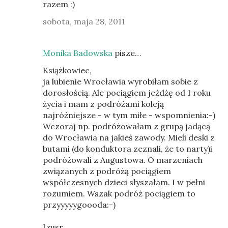
razem :)
sobota, maja 28, 2011
Monika Badowska
pisze…
Książkowiec,
ja lubienie Wrocławia wyrobiłam sobie z
dorosłością. Ale pociągiem jeżdżę od 1 roku
życia i mam z podróżami koleją
najróżniejsze - w tym miłe - wspomnienia:-)
Wczoraj np. podróżowałam z grupą jadącą
do Wrocławia na jakieś zawody. Mieli deski z
butami (do konduktora zeznali, że to narty)i
podróżowali z Augustowa. O marzeniach
związanych z podróżą pociągiem
współczesnych dzieci słyszałam. I w pełni
rozumiem. Wszak podróż pociągiem to
przyyyyygoooda:-)
Izusr,