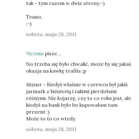
tak - tym razem w dwie strony:-)
Teano,
:-)
sobota, maja 28, 2011
Viconia
pisze…
No trzeba się było chwalić, może by się jakaś
okazja na kawkę trafiła ;p
@izusr - Kiedyś właśnie w czerwcu był jakiś
jarmark z biżuterią i takimi pierdołami
różnymi. Nie kojarzę, czy to co roku jest, ale
kiedyś na bank było bo kupowałam tam
prezent :)
Może to to co wtedy.
sobota, maja 28, 2011