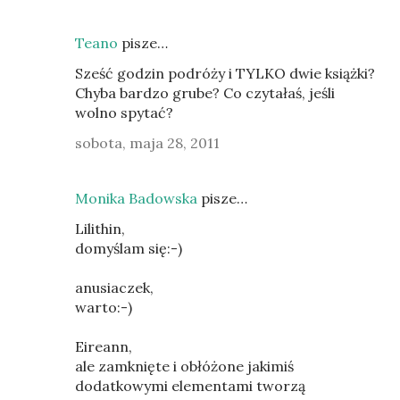
Teano
pisze…
Sześć godzin podróży i TYLKO dwie książki?
Chyba bardzo grube? Co czytałaś, jeśli
wolno spytać?
sobota, maja 28, 2011
Monika Badowska
pisze…
Lilithin,
domyślam się:-)
anusiaczek,
warto:-)
Eireann,
ale zamknięte i obłóżone jakimiś
dodatkowymi elementami tworzą