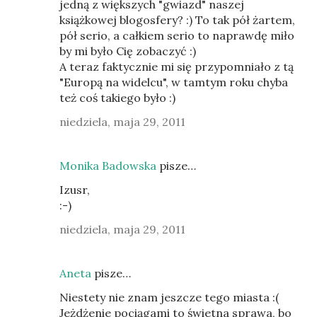
jedną z większych "gwiazd" naszej
książkowej blogosfery? :) To tak pół żartem,
pół serio, a całkiem serio to naprawdę miło
by mi było Cię zobaczyć :)
A teraz faktycznie mi się przypomniało z tą
"Europą na widelcu", w tamtym roku chyba
też coś takiego było :)
niedziela, maja 29, 2011
Monika Badowska
pisze…
Izusr,
:-)
niedziela, maja 29, 2011
Aneta
pisze…
Niestety nie znam jeszcze tego miasta :(
Jeżdżenie pociągami to świetna sprawa, bo