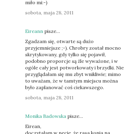
miło mi:-)
sobota, maja 28, 2011
Eireann
pisze…
Zgadzam się, otwarte są dużo
przyjemniejsze ;-). Chrobry został mocno
skrytykowany, gdy tylko się pojawił,
podobno proporcje są źle wyważone, i w
ogóle cały jest potworkowaty i brzydki. Nie
przyglądałam się mu zbyt wnikliwie; mimo
to uważam, że w tamtym miejscu można
było zaplanować coś ciekawszego.
sobota, maja 28, 2011
Monika Badowska
pisze…
Eirean,
doczytałam w necie, że rasa konia na