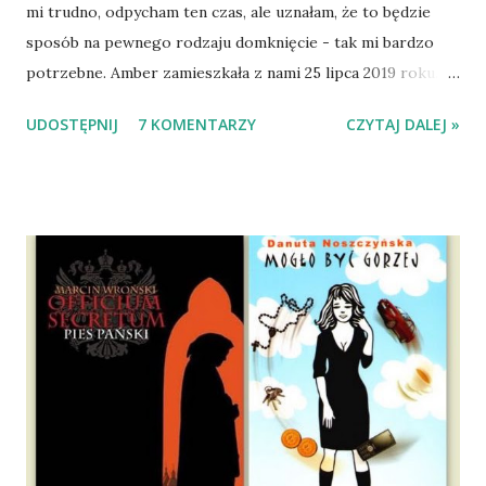
mi trudno, odpycham ten czas, ale uznałam, że to będzie
sposób na pewnego rodzaju domknięcie - tak mi bardzo
potrzebne. Amber zamieszkała z nami 25 lipca 2019 roku.
Wypatrzyłam ją na FB schroniska w Tomaszowie
UDOSTĘPNIJ
7 KOMENTARZY
CZYTAJ DALEJ »
Mazowieckim, pojechaliśmy na wizytę zapoznawczą, a kilka
dni później - już po nią. Ułożona w bagażniku na wygodnym
materacu, przeczołgała się na tylne siedzenie i ułożyła na
moich kolanach. Tak dojechaliśmy do domu. O początkach
wspólnego życia przeczytacie TUTAJ i TUTAJ . Gdy już
nieco okrzepliśmy w codzienności z psem, a Amber - z
ludźmi i kotami, pojawił się pomysł na wspólny jesienny
wyjazd w Beskid Niski. Zanim to jednak się stało psica miała
atak padaczki, co spowodowało, że wyjazd odwołaliśmy,
wdrożyliśmy leczenie i od nowa zaczęliśmy oswajać z nami i
wspólnym życiem zdezorientowanego chorobą psa. Udało
się ustabilizować zawirowania zdrowotne i wówczas