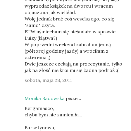
wyprzedaż książek na dworcu i wracam
objuczona jak wielbłąd.
Wolę jednak brać coś weselszego, co się
"samo" czyta.
BTW uśmiecham się nieśmiało w sprawie
Luizy (klątwa?)
W poprzedni weekend zabrałam jedną
(półtorej godziny jazdy) a wróciłam z
czterema ;)
Dwie jeszcze czekają na przeczytanie, tylko
jak na złość nie kroi mi się żadna podróż :(
sobota, maja 28, 2011
Monika Badowska
pisze…
Bergamasco,
chyba bym nie zamieniła...
Bursztynowa,