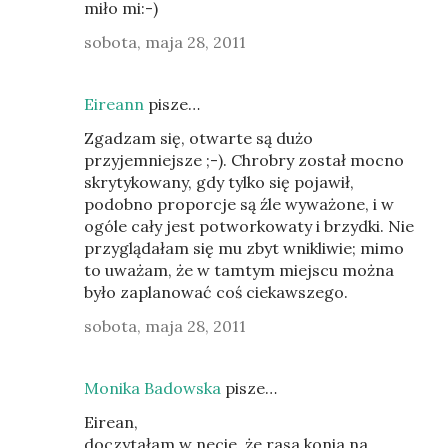
miło mi:-)
sobota, maja 28, 2011
Eireann
pisze…
Zgadzam się, otwarte są dużo
przyjemniejsze ;-). Chrobry został mocno
skrytykowany, gdy tylko się pojawił,
podobno proporcje są źle wyważone, i w
ogóle cały jest potworkowaty i brzydki. Nie
przyglądałam się mu zbyt wnikliwie; mimo
to uważam, że w tamtym miejscu można
było zaplanować coś ciekawszego.
sobota, maja 28, 2011
Monika Badowska
pisze…
Eirean,
doczytałam w necie, że rasa konia na