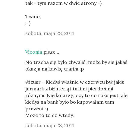
tak - tym razem w dwie strony:-)
Teano,
:-)
sobota, maja 28, 2011
Viconia
pisze…
No trzeba się było chwalić, może by się jakaś
okazja na kawkę trafiła ;p
@izusr - Kiedyś właśnie w czerwcu był jakiś
jarmark z biżuterią i takimi pierdołami
różnymi. Nie kojarzę, czy to co roku jest, ale
kiedyś na bank było bo kupowałam tam
prezent :)
Może to to co wtedy.
sobota, maja 28, 2011