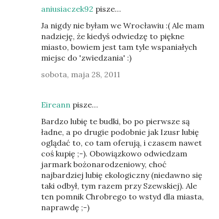
aniusiaczek92
pisze…
Ja nigdy nie byłam we Wrocławiu :( Ale mam
nadzieję, że kiedyś odwiedzę to piękne
miasto, bowiem jest tam tyle wspaniałych
miejsc do 'zwiedzania' :)
sobota, maja 28, 2011
Eireann
pisze…
Bardzo lubię te budki, bo po pierwsze są
ładne, a po drugie podobnie jak Izusr lubię
oglądać to, co tam oferują, i czasem nawet
coś kupię ;-). Obowiązkowo odwiedzam
jarmark bożonarodzeniowy, choć
najbardziej lubię ekologiczny (niedawno się
taki odbył, tym razem przy Szewskiej). Ale
ten pomnik Chrobrego to wstyd dla miasta,
naprawdę ;-)