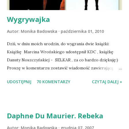
zaczęliśmy się cieszyć sobą wzajemnie już na 100%.
Dopier...
Wygrywajka
Autor:
Monika Badowska
października 01, 2010
Dziś, w dniu moich urodzin, do wygrania dwie książki:
Książkę Marcina Wrońskiego udostępnił KDC , książkę
Danuty Noszczyńskiej - SELKAR , za co bardzo dziękuję:)
Proszę w komentarzu zostawić wiadomość zawierającą
tytuł książki, w losowaniu której chcecie wziąć udział.
UDOSTĘPNIJ
70 KOMENTARZY
CZYTAJ DALEJ »
Losowanie odbędzie się w niedzielę o 8:00. Zapraszam
serdecznie:) * * * WYLOSOWANO :-D Officium Secretum.
Pies Pański. Mogło być gorzej Gratuluję i proszę o kontakt
na m1b1m1m@gmail.com :)
Daphne Du Maurier. Rebeka
Autor:
Monika Badowska
grudnia 07, 2007