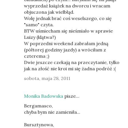
wyprzedaż książek na dworcu i wracam
objuczona jak wielbłąd.
Wolę jednak brać coś weselszego, co się
"samo" czyta.
BTW uśmiecham się nieśmiało w sprawie
Luizy (klątwa?)
W poprzedni weekend zabrałam jedną
(półtorej godziny jazdy) a wróciłam z
czterema ;)
Dwie jeszcze czekają na przeczytanie, tylko
jak na złość nie kroi mi się żadna podróż :(
sobota, maja 28, 2011
Monika Badowska
pisze…
Bergamasco,
chyba bym nie zamieniła...
Bursztynowa,