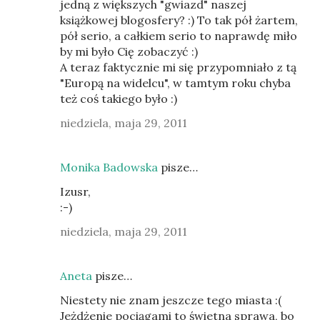
jedną z większych "gwiazd" naszej
książkowej blogosfery? :) To tak pół żartem,
pół serio, a całkiem serio to naprawdę miło
by mi było Cię zobaczyć :)
A teraz faktycznie mi się przypomniało z tą
"Europą na widelcu", w tamtym roku chyba
też coś takiego było :)
niedziela, maja 29, 2011
Monika Badowska
pisze…
Izusr,
:-)
niedziela, maja 29, 2011
Aneta
pisze…
Niestety nie znam jeszcze tego miasta :(
Jeżdżenie pociągami to świetna sprawa, bo