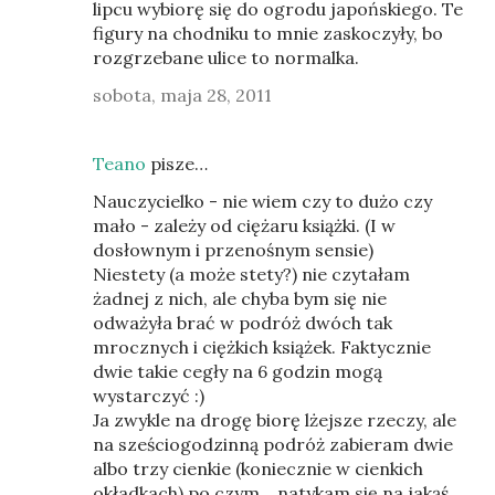
lipcu wybiorę się do ogrodu japońskiego. Te
figury na chodniku to mnie zaskoczyły, bo
rozgrzebane ulice to normalka.
sobota, maja 28, 2011
Teano
pisze…
Nauczycielko - nie wiem czy to dużo czy
mało - zależy od ciężaru książki. (I w
dosłownym i przenośnym sensie)
Niestety (a może stety?) nie czytałam
żadnej z nich, ale chyba bym się nie
odważyła brać w podróż dwóch tak
mrocznych i ciężkich książek. Faktycznie
dwie takie cegły na 6 godzin mogą
wystarczyć :)
Ja zwykle na drogę biorę lżejsze rzeczy, ale
na sześciogodzinną podróż zabieram dwie
albo trzy cienkie (koniecznie w cienkich
okładkach) po czym... natykam się na jakąś