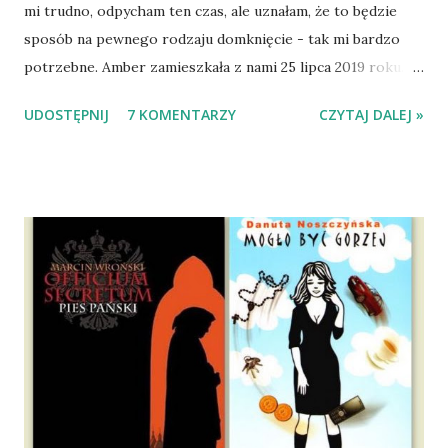
mi trudno, odpycham ten czas, ale uznałam, że to będzie
sposób na pewnego rodzaju domknięcie - tak mi bardzo
potrzebne. Amber zamieszkała z nami 25 lipca 2019 roku.
Wypatrzyłam ją na FB schroniska w Tomaszowie
UDOSTĘPNIJ
7 KOMENTARZY
CZYTAJ DALEJ »
Mazowieckim, pojechaliśmy na wizytę zapoznawczą, a kilka
dni później - już po nią. Ułożona w bagażniku na wygodnym
materacu, przeczołgała się na tylne siedzenie i ułożyła na
moich kolanach. Tak dojechaliśmy do domu. O początkach
wspólnego życia przeczytacie TUTAJ i TUTAJ . Gdy już
nieco okrzepliśmy w codzienności z psem, a Amber - z
ludźmi i kotami, pojawił się pomysł na wspólny jesienny
wyjazd w Beskid Niski. Zanim to jednak się stało psica miała
atak padaczki, co spowodowało, że wyjazd odwołaliśmy,
wdrożyliśmy leczenie i od nowa zaczęliśmy oswajać z nami i
wspólnym życiem zdezorientowanego chorobą psa. Udało
się ustabilizować zawirowania zdrowotne i wówczas