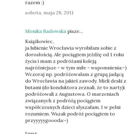
razem :)
sobota, maja 28, 2011
Monika Badowska
pisze…
Książkowiec,
ja lubienie Wrocławia wyrobiłam sobie z
dorosłością. Ale pociągiem jeżdżę od 1 roku
życia i mam z podróżami koleją
najróżniejsze - w tym miłe - wspomnienia:-)
Wczoraj np. podróżowałam z grupą jadącą
do Wrocławia na jakieś zawody. Mieli deski z
butami (do konduktora zeznali, że to narty)i
podróżowali z Augustowa. O marzeniach
związanych z podróżą pociągiem
współczesnych dzieci słyszałam. I w pełni
rozumiem. Wszak podróż pociągiem to
przyyyyygoooda:-)
Izusr,