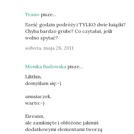
Teano
pisze…
Sześć godzin podróży i TYLKO dwie książki?
Chyba bardzo grube? Co czytałaś, jeśli
wolno spytać?
sobota, maja 28, 2011
Monika Badowska
pisze…
Lilithin,
domyślam się:-)
anusiaczek,
warto:-)
Eireann,
ale zamknięte i obłóżone jakimiś
dodatkowymi elementami tworzą