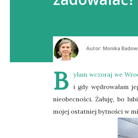
Autor:
Monika Badow
B
yłam wczoraj we Wrocł
i gdy wędrowałam jeg
nieobecności. Żałuję, bo lu
mojej ostatniej bytności w m