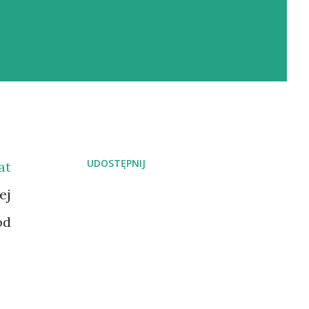
UDOSTĘPNIJ
at
ej
od