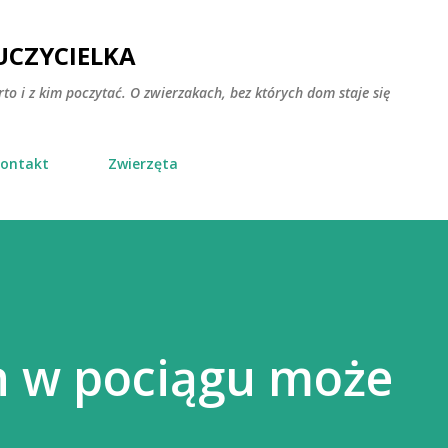
Przejdź do głównej zawartości
CZYCIELKA
rto i z kim poczytać. O zwierzakach, bez których dom staje się
ontakt
Zwierzęta
n w pociągu może