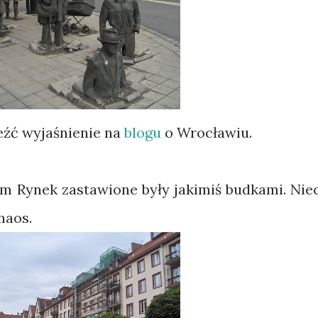
leźć wyjaśnienie na
blogu
o Wrocławiu.
m Rynek zastawione były jakimiś budkami. Nie
haos.