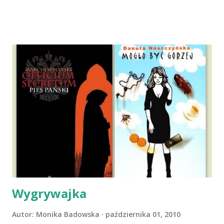
dni później - już po nią. Ułożona w bagażniku na wygodnym
materacu, przeczołgała się na tylne siedzenie i ułożyła na
moich kolanach. Tak dojechaliśmy do domu. O początkach
wspólnego życia przeczytacie TUTAJ i TUTAJ . Gdy już
nieco okrzepliśmy w codzienności z psem, a Amber - z
ludźmi i kotami, pojawił się pomysł na wspólny jesienny
wyjazd w Beskid Niski. Zanim to jednak się stało psica miała
atak padaczki, co spowodowało, że wyjazd odwołaliśmy,
wdrożyliśmy leczenie i od nowa zaczęliśmy oswajać z nami i
wspólnym życiem zdezorientowanego chorobą psa. Udało
się ustabilizować zawirowania zdrowotne i wówczas
zaczęliśmy się cieszyć sobą wzajemnie już na 100%.
Dopier...
Wygrywajka
Autor:
Monika Badowska
października 01, 2010