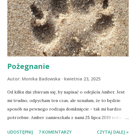
Pożegnanie
Autor:
Monika Badowska
kwietnia 23, 2025
Od kilku dni zbieram się, by napisać o odejściu Amber. Jest
mi trudno, odpycham ten czas, ale uznałam, że to będzie
sposób na pewnego rodzaju domknięcie - tak mi bardzo
potrzebne. Amber zamieszkała z nami 25 lipca 2019 roku.
Wypatrzyłam ją na FB schroniska w Tomaszowie
UDOSTĘPNIJ
7 KOMENTARZY
CZYTAJ DALEJ »
Mazowieckim, pojechaliśmy na wizytę zapoznawczą, a kilka