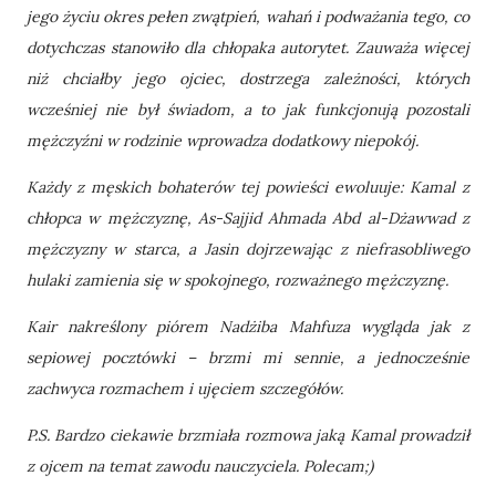
jego życiu okres pełen zwątpień, wahań i podważania tego, co
dotychczas stanowiło dla chłopaka autorytet. Zauważa więcej
niż chciałby jego ojciec, dostrzega zależności, których
wcześniej nie był świadom, a to jak funkcjonują pozostali
mężczyźni w rodzinie wprowadza dodatkowy niepokój.
Każdy z męskich bohaterów tej powieści ewoluuje: Kamal z
chłopca w mężczyznę, As-Sajjid Ahmada Abd al-Dżawwad z
mężczyzny w starca, a Jasin dojrzewając z niefrasobliwego
hulaki zamienia się w spokojnego, rozważnego mężczyznę.
Kair nakreślony piórem Nadżiba Mahfuza wygląda jak z
sepiowej pocztówki – brzmi mi sennie, a jednocześnie
zachwyca rozmachem i ujęciem szczegółów.
P.S. Bardzo ciekawie brzmiała rozmowa jaką Kamal prowadził
z ojcem na temat zawodu nauczyciela. Polecam;)