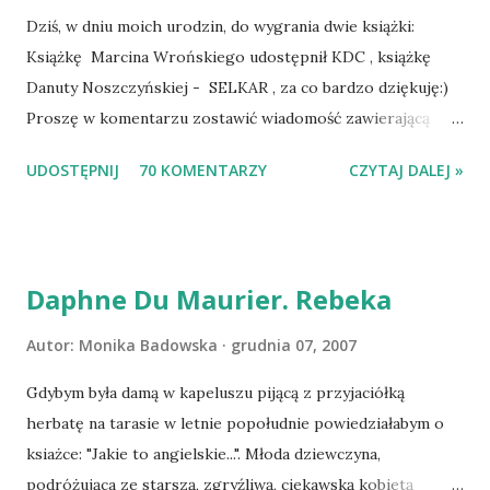
Dziś, w dniu moich urodzin, do wygrania dwie książki:
Książkę Marcina Wrońskiego udostępnił KDC , książkę
Danuty Noszczyńskiej - SELKAR , za co bardzo dziękuję:)
Proszę w komentarzu zostawić wiadomość zawierającą
tytuł książki, w losowaniu której chcecie wziąć udział.
UDOSTĘPNIJ
70 KOMENTARZY
CZYTAJ DALEJ »
Losowanie odbędzie się w niedzielę o 8:00. Zapraszam
serdecznie:) * * * WYLOSOWANO :-D Officium Secretum.
Pies Pański. Mogło być gorzej Gratuluję i proszę o kontakt
na m1b1m1m@gmail.com :)
Daphne Du Maurier. Rebeka
Autor:
Monika Badowska
grudnia 07, 2007
Gdybym była damą w kapeluszu pijącą z przyjaciółką
herbatę na tarasie w letnie popołudnie powiedziałabym o
ksiażce: "Jakie to angielskie...". Młoda dziewczyna,
podróżująca ze starszą, zgryźliwą, ciekawską kobietą