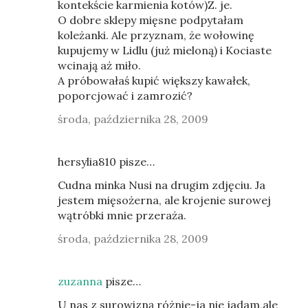
kontekście karmienia kotów)Z. je.
O dobre sklepy mięsne podpytałam
koleżanki. Ale przyznam, że wołowinę
kupujemy w Lidlu (już mieloną) i Kociaste
wcinają aż miło.
A próbowałaś kupić większy kawałek,
poporcjować i zamrozić?
środa, października 28, 2009
hersylia810 pisze…
Cudna minka Nusi na drugim zdjęciu. Ja
jestem mięsożerna, ale krojenie surowej
wątróbki mnie przeraża.
środa, października 28, 2009
zuzanna
pisze…
U nas z surowizną różnie-ja nie jadam,ale