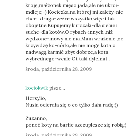
kroję,małżonek mięso jada,ale nie ukroi-
mdleje;-).Kociczka,na której mi zależy-nie
chce...druga-zeżre wszystko,więc i tak
obojętne.Kupujemy kurczaki-dla siebie i
suche-dla kotów.O rybach-innych ,niż
wędzone-mowy nie ma.Mam wrażenie ,ze
krzywdzę ko-córki,ale nie mogę kota z
nadwagą karmić zbyt dobrze,a kota
wybrednego-wcale.Ot taki dylemat..
środa, października 28, 2009
kociokwik
pisze…
Hersylio,
Nusia ocierała się o co tylko dała radę:))
Zuzanno,
ponoć koty na barfie szczuplesze się robią;)
środa, października 28, 2009