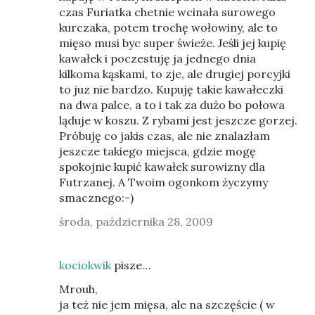
czas Furiatka chetnie wcinała surowego
kurczaka, potem trochę wołowiny, ale to
mięso musi byc super świeże. Jeśli jej kupię
kawałek i poczestuję ja jednego dnia
kilkoma kąskami, to zje, ale drugiej porcyjki
to juz nie bardzo. Kupuję takie kawałeczki
na dwa palce, a to i tak za dużo bo połowa
ląduje w koszu. Z rybami jest jeszcze gorzej.
Próbuję co jakis czas, ale nie znalazłam
jeszcze takiego miejsca, gdzie mogę
spokojnie kupić kawałek surowizny dla
Futrzanej. A Twoim ogonkom życzymy
smacznego:-)
środa, października 28, 2009
kociokwik
pisze…
Mrouh,
ja też nie jem mięsa, ale na szczęście ( w