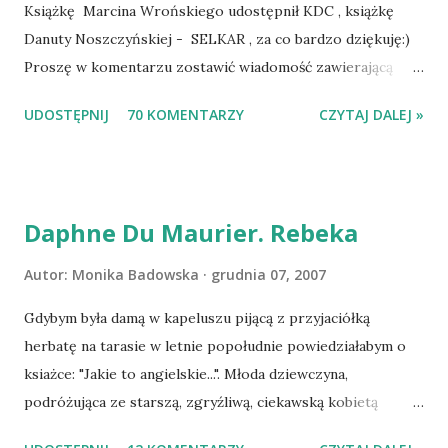
Książkę Marcina Wrońskiego udostępnił KDC , książkę
Danuty Noszczyńskiej - SELKAR , za co bardzo dziękuję:)
Proszę w komentarzu zostawić wiadomość zawierającą
tytuł książki, w losowaniu której chcecie wziąć udział.
UDOSTĘPNIJ
70 KOMENTARZY
CZYTAJ DALEJ »
Losowanie odbędzie się w niedzielę o 8:00. Zapraszam
serdecznie:) * * * WYLOSOWANO :-D Officium Secretum.
Pies Pański. Mogło być gorzej Gratuluję i proszę o kontakt
na m1b1m1m@gmail.com :)
Daphne Du Maurier. Rebeka
Autor:
Monika Badowska
grudnia 07, 2007
Gdybym była damą w kapeluszu pijącą z przyjaciółką
herbatę na tarasie w letnie popołudnie powiedziałabym o
ksiażce: "Jakie to angielskie...". Młoda dziewczyna,
podróżująca ze starszą, zgryźliwą, ciekawską kobietą
dociera do Monte Carlo, gdzie poznaje zamożnego Maxima