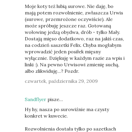
Moje koty też lubią surowe. Nie daję, bo
mają potem rozwolnienie, zwłaszcza Urwis
(surowe, przemrożone oczywiście). Ale
może spróbuję jeszcze raz. Gotowaną
wołowinę jedzą obydwa, drób - tylko Mały.
Dostają mięso dodatkowo, raz na jakiś czas,
na codzień saszetki Felix. Chyba mogłabym
wprowadzić jeden posiłek mięsny
wyłącznie. Dziękuję w każdym razie za wpis i
linki :). Na pewno Urwisowi zmienię suchą,
albo zlikwiduję...? Pozdr.
czwartek, października 29, 2009
Sandflyer
pisze…
Hy hy, nasza po surowiźnie ma czysty
konkret w kuwecie.
Rozwolnienia dostała tylko po sazetkach