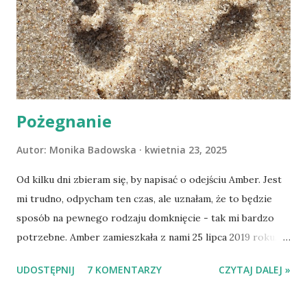
Pożegnanie
Autor:
Monika Badowska
kwietnia 23, 2025
Od kilku dni zbieram się, by napisać o odejściu Amber. Jest
mi trudno, odpycham ten czas, ale uznałam, że to będzie
sposób na pewnego rodzaju domknięcie - tak mi bardzo
potrzebne. Amber zamieszkała z nami 25 lipca 2019 roku.
Wypatrzyłam ją na FB schroniska w Tomaszowie
UDOSTĘPNIJ
7 KOMENTARZY
CZYTAJ DALEJ »
Mazowieckim, pojechaliśmy na wizytę zapoznawczą, a kilka
dni później - już po nią. Ułożona w bagażniku na wygodnym