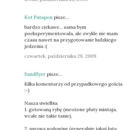
Kot Patapon
pisze…
bardzo ciekawe... sama bym
poeksperymentowała, ale zwykle nie mam
czasu nawet na przygotowanie ludzkiego
jedzenia :(
czwartek, października 29, 2009
Sandflyer
pisze…
Kilka komentarzy od przypadkowego gościa
:-)
Nasza uwielbia:
1. gotowaną rybę (mrożone płaty mintaja,
wcale nie takie tanie),
2. surową wołowinę (generalnie jakaś łata,