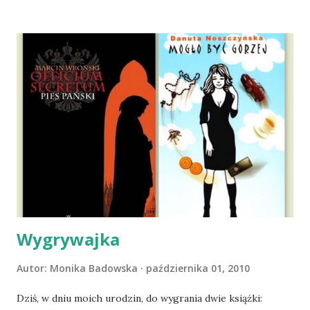
materacu, przeczołgała się na tylne siedzenie i ułożyła na
moich kolanach. Tak dojechaliśmy do domu. O początkach
wspólnego życia przeczytacie TUTAJ i TUTAJ . Gdy już
nieco okrzepliśmy w codzienności z psem, a Amber - z
ludźmi i kotami, pojawił się pomysł na wspólny jesienny
wyjazd w Beskid Niski. Zanim to jednak się stało psica miała
atak padaczki, co spowodowało, że wyjazd odwołaliśmy,
wdrożyliśmy leczenie i od nowa zaczęliśmy oswajać z nami i
wspólnym życiem zdezorientowanego chorobą psa. Udało
się ustabilizować zawirowania zdrowotne i wówczas
zaczęliśmy się cieszyć sobą wzajemnie już na 100%.
Dopier...
Wygrywajka
Autor:
Monika Badowska
października 01, 2010
Dziś, w dniu moich urodzin, do wygrania dwie książki: