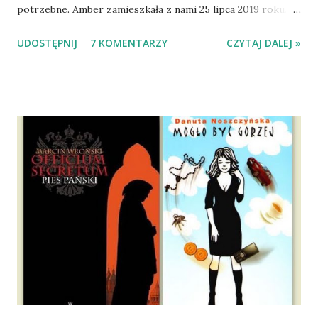
potrzebne. Amber zamieszkała z nami 25 lipca 2019 roku.
Wypatrzyłam ją na FB schroniska w Tomaszowie
UDOSTĘPNIJ
7 KOMENTARZY
CZYTAJ DALEJ »
Mazowieckim, pojechaliśmy na wizytę zapoznawczą, a kilka
dni później - już po nią. Ułożona w bagażniku na wygodnym
materacu, przeczołgała się na tylne siedzenie i ułożyła na
moich kolanach. Tak dojechaliśmy do domu. O początkach
wspólnego życia przeczytacie TUTAJ i TUTAJ . Gdy już
nieco okrzepliśmy w codzienności z psem, a Amber - z
ludźmi i kotami, pojawił się pomysł na wspólny jesienny
wyjazd w Beskid Niski. Zanim to jednak się stało psica miała
atak padaczki, co spowodowało, że wyjazd odwołaliśmy,
wdrożyliśmy leczenie i od nowa zaczęliśmy oswajać z nami i
wspólnym życiem zdezorientowanego chorobą psa. Udało
się ustabilizować zawirowania zdrowotne i wówczas
zaczęliśmy się cieszyć sobą wzajemnie już na 100%.
Dopier...