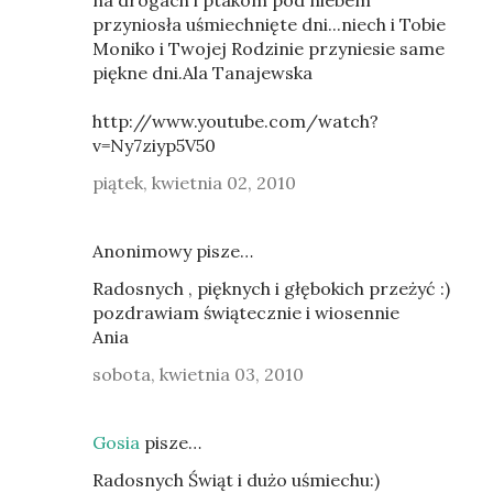
na drogach i ptakom pod niebem
przyniosła uśmiechnięte dni...niech i Tobie
Moniko i Twojej Rodzinie przyniesie same
piękne dni.Ala Tanajewska
http://www.youtube.com/watch?
v=Ny7ziyp5V50
piątek, kwietnia 02, 2010
Anonimowy pisze…
Radosnych , pięknych i głębokich przeżyć :)
pozdrawiam świątecznie i wiosennie
Ania
sobota, kwietnia 03, 2010
Gosia
pisze…
Radosnych Świąt i dużo uśmiechu:)