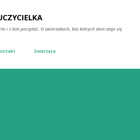
Przejdź do głównej zawartości
CZYCIELKA
rto i z kim poczytać. O zwierzakach, bez których dom staje się
ontakt
Zwierzęta