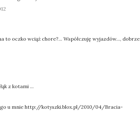
012
a ma to oczko wciąż chore?... Współczuję wyjazdów..., dobrze
ąk z kotami ...
o u mnie http://kotyszki.blox.pl/2010/04/Bracia-