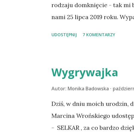
rodzaju domknięcie - tak mi
nami 25 lipca 2019 roku. Wyp
Tomaszowie Mazowieckim, po
UDOSTĘPNIJ
7 KOMENTARZY
kilka dni później - już po n
materacu, przeczołgała się na
kolanach. Tak dojechaliśmy 
Wygrywajka
przeczytacie TUTAJ i TUTAJ 
codzienności z psem, a Amber 
Autor:
Monika Badowska
październ
na wspólny jesienny wyjazd w
Dziś, w dniu moich urodzin, 
psica miała atak padaczki, c
Marcina Wrońskiego udostępn
wdrożyliśmy leczenie i od no
- SELKAR , za co bardzo dzię