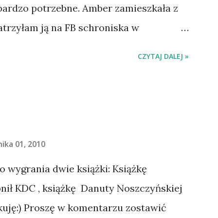
 bardzo potrzebne. Amber zamieszkała z
atrzyłam ją na FB schroniska w
jechaliśmy na wizytę zapoznawczą, a
CZYTAJ DALEJ »
ią. Ułożona w bagażniku na wygodnym
 tylne siedzenie i ułożyła na moich
do domu. O początkach wspólnego życia
. Gdy już nieco okrzepliśmy w
- z ludźmi i kotami, pojawił się pomysł
ika 01, 2010
 Beskid Niski. Zanim to jednak się stało
do wygrania dwie książki: Książkę
o spowodowało, że wyjazd odwołaliśmy,
ił KDC , książkę Danuty Noszczyńskiej
wa zaczęliśmy oswajać z nami i
kuję:) Proszę w komentarzu zostawić