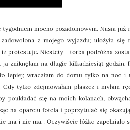
ie tygodniem mocno pozadomowym. Nusia już 
 zadowolona z mojego wyjazdu; ułożyła się 
 iż protestuje. Niestety - torba podróżna zosta
 ja zniknęłam na długie kilkadziesiąt godzin. 
o lepiej; wracałam do domu tylko na noc i 
ej. Gdy tylko zdejmowałam płaszcz i myłam rę
, by poukładać się na moich kolanach, obwąch
ząc na oparciu fotela i poprzytulać się okazują
ie ma i nie ma... Oczywiście łóżko zapełniało s