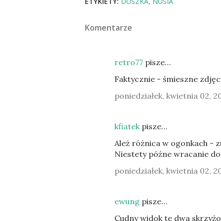
ETYKIETY:
DUSZKA
NUSIA
Komentarze
retro77
pisze…
Faktycznie - śmieszne zdjęci
poniedziałek, kwietnia 02, 2
kfiatek
pisze…
Ależ różnica w ogonkach - z
Niestety późne wracanie do d
poniedziałek, kwietnia 02, 2
ewung
pisze…
Cudny widok te dwa skrzyżo