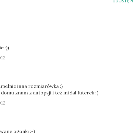
UDOSTĘPN
e :))
012
upełnie inna rozmiarówka :)
omu znam z autopsji i też mi żal futerek :(
012
wane ogonki :-)