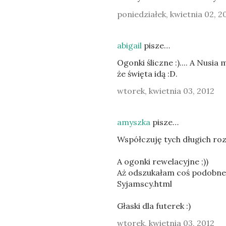
poniedziałek, kwietnia 02, 2
abigail
pisze…
Ogonki śliczne :).... A Nusi
że święta idą :D.
wtorek, kwietnia 03, 2012
amyszka
pisze…
Współczuję tych długich rozł
A ogonki rewelacyjne ;))
Aż odszukałam coś podobneg
Syjamscy.html
Głaski dla futerek :)
wtorek, kwietnia 03, 2012