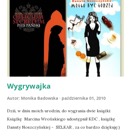
wspólnego życia przeczytacie TUTAJ i TUTAJ . Gdy już
nieco okrzepliśmy w codzienności z psem, a Amber - z
ludźmi i kotami, pojawił się pomysł na wspólny jesienny
wyjazd w Beskid Niski. Zanim to jednak się stało psica miała
atak padaczki, co spowodowało, że wyjazd odwołaliśmy,
wdrożyliśmy leczenie i od nowa zaczęliśmy oswajać z nami i
wspólnym życiem zdezorientowanego chorobą psa. Udało
się ustabilizować zawirowania zdrowotne i wówczas
zaczęliśmy się cieszyć sobą wzajemnie już na 100%.
Dopier...
Wygrywajka
Autor:
Monika Badowska
października 01, 2010
Dziś, w dniu moich urodzin, do wygrania dwie książki:
Książkę Marcina Wrońskiego udostępnił KDC , książkę
Danuty Noszczyńskiej - SELKAR , za co bardzo dziękuję:)