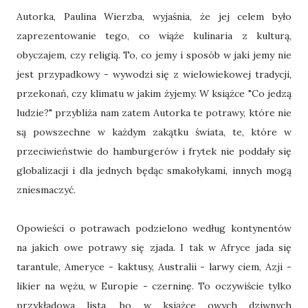
Autorka, Paulina Wierzba, wyjaśnia, że jej celem było
zaprezentowanie tego, co wiąże kulinaria z kulturą,
obyczajem, czy religią. To, co jemy i sposób w jaki jemy nie
jest przypadkowy - wywodzi się z wielowiekowej tradycji,
przekonań, czy klimatu w jakim żyjemy. W książce "Co jedzą
ludzie?" przybliża nam zatem Autorka te potrawy, które nie
są powszechne w każdym zakątku świata, te, które w
przeciwieństwie do hamburgerów i frytek nie poddały się
globalizacji i dla jednych będąc smakołykami, innych mogą
zniesmaczyć.
Opowieści o potrawach podzielono według kontynentów
na jakich owe potrawy się zjada. I tak w Afryce jada się
tarantule, Ameryce - kaktusy, Australii - larwy ciem, Azji -
likier na wężu, w Europie - czerninę. To oczywiście tylko
przykładowa lista, bo w książce owych dziwnych