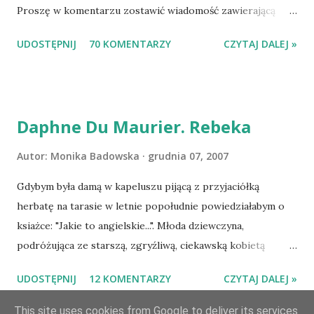
Proszę w komentarzu zostawić wiadomość zawierającą
tytuł książki, w losowaniu której chcecie wziąć udział.
UDOSTĘPNIJ
70 KOMENTARZY
CZYTAJ DALEJ »
Losowanie odbędzie się w niedzielę o 8:00. Zapraszam
serdecznie:) * * * WYLOSOWANO :-D Officium Secretum.
Pies Pański. Mogło być gorzej Gratuluję i proszę o kontakt
na m1b1m1m@gmail.com :)
Daphne Du Maurier. Rebeka
Autor:
Monika Badowska
grudnia 07, 2007
Gdybym była damą w kapeluszu pijącą z przyjaciółką
herbatę na tarasie w letnie popołudnie powiedziałabym o
ksiażce: "Jakie to angielskie...". Młoda dziewczyna,
podróżująca ze starszą, zgryźliwą, ciekawską kobietą
dociera do Monte Carlo, gdzie poznaje zamożnego Maxima
UDOSTĘPNIJ
12 KOMENTARZY
CZYTAJ DALEJ »
de Wintera, właściciela uroczej posiadłości Manderley,
owdowiałego przed niespełna rokiem. Gdy starsza pani
This site uses cookies from Google to deliver its services