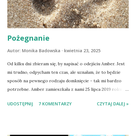
Pożegnanie
Autor:
Monika Badowska
kwietnia 23, 2025
Od kilku dni zbieram się, by napisać o odejściu Amber. Jest
mi trudno, odpycham ten czas, ale uznałam, że to będzie
sposób na pewnego rodzaju domknięcie - tak mi bardzo
potrzebne. Amber zamieszkała z nami 25 lipca 2019 roku.
Wypatrzyłam ją na FB schroniska w Tomaszowie
UDOSTĘPNIJ
7 KOMENTARZY
CZYTAJ DALEJ »
Mazowieckim, pojechaliśmy na wizytę zapoznawczą, a kilka
dni później - już po nią. Ułożona w bagażniku na wygodnym
materacu, przeczołgała się na tylne siedzenie i ułożyła na
moich kolanach. Tak dojechaliśmy do domu. O początkach