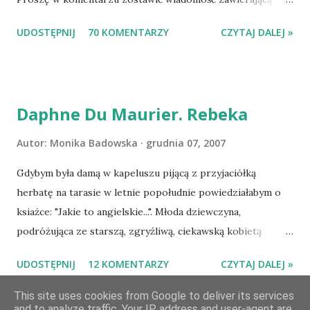
tytuł książki, w losowaniu której chcecie wziąć udział.
UDOSTĘPNIJ
70 KOMENTARZY
CZYTAJ DALEJ »
Losowanie odbędzie się w niedzielę o 8:00. Zapraszam
serdecznie:) * * * WYLOSOWANO :-D Officium Secretum.
Pies Pański. Mogło być gorzej Gratuluję i proszę o kontakt
na m1b1m1m@gmail.com :)
Daphne Du Maurier. Rebeka
Autor:
Monika Badowska
grudnia 07, 2007
Gdybym była damą w kapeluszu pijącą z przyjaciółką
herbatę na tarasie w letnie popołudnie powiedziałabym o
ksiażce: "Jakie to angielskie...". Młoda dziewczyna,
podróżująca ze starszą, zgryźliwą, ciekawską kobietą
dociera do Monte Carlo, gdzie poznaje zamożnego Maxima
UDOSTĘPNIJ
12 KOMENTARZY
CZYTAJ DALEJ »
de Wintera, właściciela uroczej posiadłości Manderley,
owdowiałego przed niespełna rokiem. Gdy starsza pani
This site uses cookies from Google to deliver its services
and to analyze traffic. Your IP address and user-agent are
choruje, Maxim zaczyna opiekować się dziewczyną, a w