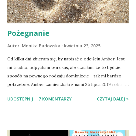
Pożegnanie
Autor:
Monika Badowska
kwietnia 23, 2025
Od kilku dni zbieram się, by napisać o odejściu Amber. Jest
mi trudno, odpycham ten czas, ale uznałam, że to będzie
sposób na pewnego rodzaju domknięcie - tak mi bardzo
potrzebne. Amber zamieszkała z nami 25 lipca 2019 roku.
Wypatrzyłam ją na FB schroniska w Tomaszowie
UDOSTĘPNIJ
7 KOMENTARZY
CZYTAJ DALEJ »
Mazowieckim, pojechaliśmy na wizytę zapoznawczą, a kilka
dni później - już po nią. Ułożona w bagażniku na wygodnym
materacu, przeczołgała się na tylne siedzenie i ułożyła na
moich kolanach. Tak dojechaliśmy do domu. O początkach
wspólnego życia przeczytacie TUTAJ i TUTAJ . Gdy już