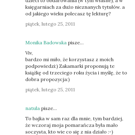
dzieci to obdarowania (w tym własne), a w
księgarniach za dużo nieznanych tytułów. a
od jakiego wieku polecasz tę lekturę?
piątek, lutego 25, 2011
Monika Badowska
pisze…
Viv,
bardzo mi miło, że korzystasz z moich
podpowiedzi:) Zakamarki proponują te
książkę od trzeciego roku życia i myślę, że to
dobra propozycja:)
piątek, lutego 25, 2011
natula
pisze…
To bajka w sam raz dla mnie, tym bardziej,
że wczoraj moja pomarańcza była mało
soczysta, kto wie co się z nia działo :-)