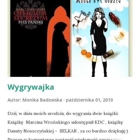
nieco okrzepliśmy w codzienności z psem, a Amber - z
ludźmi i kotami, pojawił się pomysł na wspólny jesienny
wyjazd w Beskid Niski. Zanim to jednak się stało psica miała
atak padaczki, co spowodowało, że wyjazd odwołaliśmy,
wdrożyliśmy leczenie i od nowa zaczęliśmy oswajać z nami i
wspólnym życiem zdezorientowanego chorobą psa. Udało
się ustabilizować zawirowania zdrowotne i wówczas
zaczęliśmy się cieszyć sobą wzajemnie już na 100%.
Dopier...
Wygrywajka
Autor:
Monika Badowska
października 01, 2010
Dziś, w dniu moich urodzin, do wygrania dwie książki:
Książkę Marcina Wrońskiego udostępnił KDC , książkę
Danuty Noszczyńskiej - SELKAR , za co bardzo dziękuję:)
Proszę w komentarzu zostawić wiadomość zawierającą