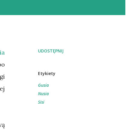
UDOSTĘPNIJ
ia
bo
Etykiety
gi
Gusia
ej
Nusia
Sisi
wą