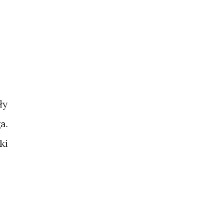
ły
a.
ki