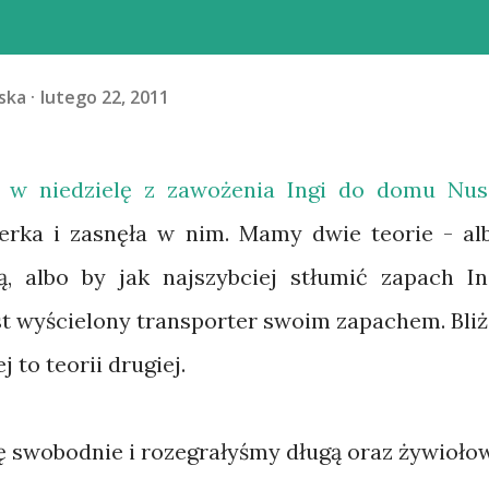
ska
lutego 22, 2011
y w niedzielę z zawożenia Ingi do domu Nus
erka i zasnęła w nim. Mamy dwie teorie - al
ą, albo by jak najszybciej stłumić zapach In
st wyścielony transporter swoim zapachem. Bliż
 to teorii drugiej.
 swobodnie i rozegrałyśmy długą oraz żywioło