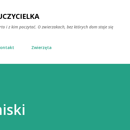
Przejdź do głównej zawartości
CZYCIELKA
rto i z kim poczytać. O zwierzakach, bez których dom staje się
ontakt
Zwierzęta
iski