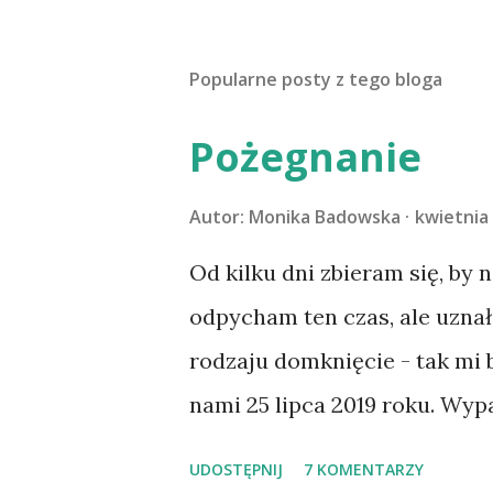
Popularne posty z tego bloga
Pożegnanie
Autor:
Monika Badowska
kwietnia 
Od kilku dni zbieram się, by 
odpycham ten czas, ale uzna
rodzaju domknięcie - tak mi
nami 25 lipca 2019 roku. Wyp
Tomaszowie Mazowieckim, po
UDOSTĘPNIJ
7 KOMENTARZY
kilka dni później - już po n