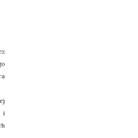
ez
go
ra
ej
 i
ch