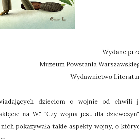
Wydane prz
Muzeum Powstania Warszawskie
Wydawnictwo Literatu
owiadających dzieciom o wojnie od chwili j
Zaklęcie na W.", "Czy wojna jest dla dziewczyn"
z nich pokazywała takie aspekty wojny, o który
om.