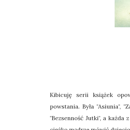
Kibicuję serii książek op
powstania. Była "Asiunia", "
"Bezsenność Jutki", a każda 
ciężko mądrze mówić dzieci