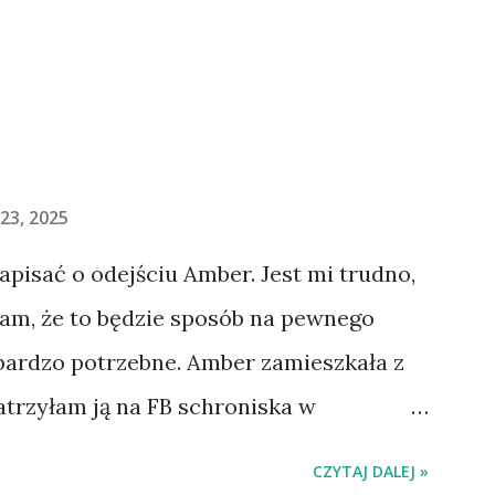
23, 2025
napisać o odejściu Amber. Jest mi trudno,
łam, że to będzie sposób na pewnego
 bardzo potrzebne. Amber zamieszkała z
atrzyłam ją na FB schroniska w
jechaliśmy na wizytę zapoznawczą, a
CZYTAJ DALEJ »
ią. Ułożona w bagażniku na wygodnym