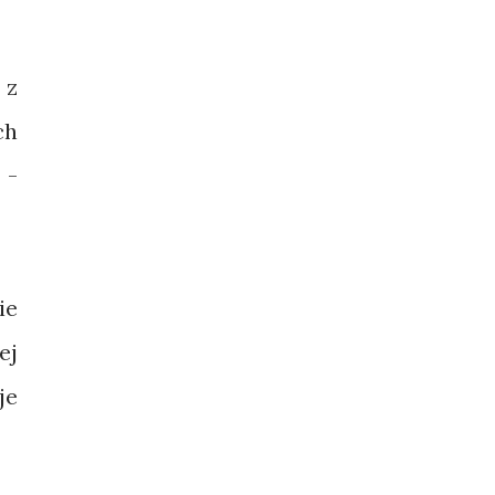
 z
ch
 -
ie
ej
je