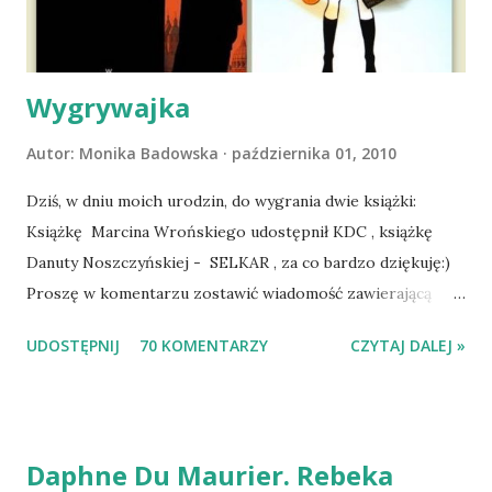
się ustabilizować zawirowania zdrowotne i wówczas
zaczęliśmy się cieszyć sobą wzajemnie już na 100%.
Dopier...
Wygrywajka
Autor:
Monika Badowska
października 01, 2010
Dziś, w dniu moich urodzin, do wygrania dwie książki:
Książkę Marcina Wrońskiego udostępnił KDC , książkę
Danuty Noszczyńskiej - SELKAR , za co bardzo dziękuję:)
Proszę w komentarzu zostawić wiadomość zawierającą
tytuł książki, w losowaniu której chcecie wziąć udział.
UDOSTĘPNIJ
70 KOMENTARZY
CZYTAJ DALEJ »
Losowanie odbędzie się w niedzielę o 8:00. Zapraszam
serdecznie:) * * * WYLOSOWANO :-D Officium Secretum.
Pies Pański. Mogło być gorzej Gratuluję i proszę o kontakt
na m1b1m1m@gmail.com :)
Daphne Du Maurier. Rebeka