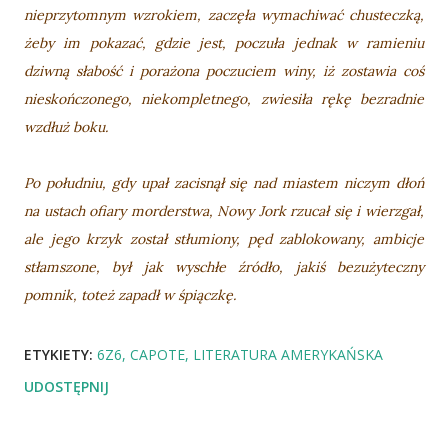
nieprzytomnym wzrokiem, zaczęła wymachiwać chusteczką,
żeby im pokazać, gdzie jest, poczuła jednak w ramieniu
dziwną słabość i porażona poczuciem winy, iż zostawia coś
nieskończonego, niekompletnego, zwiesiła rękę bezradnie
wzdłuż boku.
Po południu, gdy upał zacisnął się nad miastem niczym dłoń
na ustach ofiary morderstwa, Nowy Jork rzucał się i wierzgał,
ale jego krzyk został stłumiony, pęd zablokowany, ambicje
stłamszone, był jak wyschłe źródło, jakiś bezużyteczny
pomnik, toteż zapadł w śpiączkę.
ETYKIETY:
6Z6
CAPOTE
LITERATURA AMERYKAŃSKA
UDOSTĘPNIJ