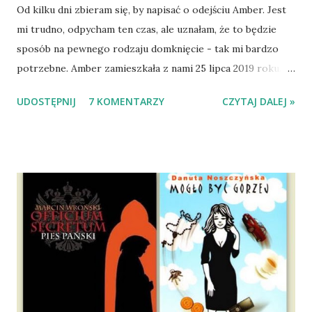
Od kilku dni zbieram się, by napisać o odejściu Amber. Jest
mi trudno, odpycham ten czas, ale uznałam, że to będzie
sposób na pewnego rodzaju domknięcie - tak mi bardzo
potrzebne. Amber zamieszkała z nami 25 lipca 2019 roku.
Wypatrzyłam ją na FB schroniska w Tomaszowie
UDOSTĘPNIJ
7 KOMENTARZY
CZYTAJ DALEJ »
Mazowieckim, pojechaliśmy na wizytę zapoznawczą, a kilka
dni później - już po nią. Ułożona w bagażniku na wygodnym
materacu, przeczołgała się na tylne siedzenie i ułożyła na
moich kolanach. Tak dojechaliśmy do domu. O początkach
wspólnego życia przeczytacie TUTAJ i TUTAJ . Gdy już
nieco okrzepliśmy w codzienności z psem, a Amber - z
ludźmi i kotami, pojawił się pomysł na wspólny jesienny
wyjazd w Beskid Niski. Zanim to jednak się stało psica miała
atak padaczki, co spowodowało, że wyjazd odwołaliśmy,
wdrożyliśmy leczenie i od nowa zaczęliśmy oswajać z nami i
wspólnym życiem zdezorientowanego chorobą psa. Udało