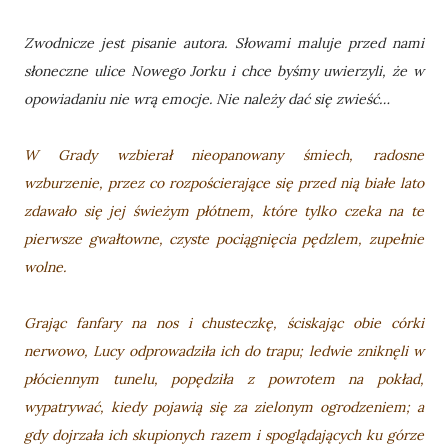
Zwodnicze jest pisanie autora. Słowami maluje przed nami
słoneczne ulice Nowego Jorku i chce byśmy uwierzyli, że w
opowiadaniu nie wrą emocje. Nie należy dać się zwieść…
W Grady wzbierał nieopanowany śmiech, radosne
wzburzenie, przez co rozpościerające się przed nią białe lato
zdawało się jej świeżym płótnem, które tylko czeka na te
pierwsze gwałtowne, czyste pociągnięcia pędzlem, zupełnie
wolne.
Grając fanfary na nos i chusteczkę, ściskając obie córki
nerwowo, Lucy odprowadziła ich do trapu; ledwie zniknęli w
płóciennym tunelu, popędziła z powrotem na pokład,
wypatrywać, kiedy pojawią się za zielonym ogrodzeniem; a
gdy dojrzała ich skupionych razem i spoglądających ku górze