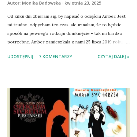
Autor:
Monika Badowska
kwietnia 23, 2025
Od kilku dni zbieram się, by napisać o odejściu Amber. Jest
mi trudno, odpycham ten czas, ale uznałam, że to będzie
sposób na pewnego rodzaju domknięcie - tak mi bardzo
potrzebne. Amber zamieszkała z nami 25 lipca 2019 roku.
Wypatrzyłam ją na FB schroniska w Tomaszowie
UDOSTĘPNIJ
7 KOMENTARZY
CZYTAJ DALEJ »
Mazowieckim, pojechaliśmy na wizytę zapoznawczą, a kilka
dni później - już po nią. Ułożona w bagażniku na wygodnym
materacu, przeczołgała się na tylne siedzenie i ułożyła na
moich kolanach. Tak dojechaliśmy do domu. O początkach
wspólnego życia przeczytacie TUTAJ i TUTAJ . Gdy już
nieco okrzepliśmy w codzienności z psem, a Amber - z
ludźmi i kotami, pojawił się pomysł na wspólny jesienny
wyjazd w Beskid Niski. Zanim to jednak się stało psica miała
atak padaczki, co spowodowało, że wyjazd odwołaliśmy,
wdrożyliśmy leczenie i od nowa zaczęliśmy oswajać z nami i