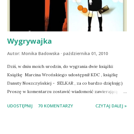
wspólnym życiem zdezorientowanego chorobą psa. Udało
się ustabilizować zawirowania zdrowotne i wówczas
zaczęliśmy się cieszyć sobą wzajemnie już na 100%.
Dopier...
Wygrywajka
Autor:
Monika Badowska
października 01, 2010
Dziś, w dniu moich urodzin, do wygrania dwie książki:
Książkę Marcina Wrońskiego udostępnił KDC , książkę
Danuty Noszczyńskiej - SELKAR , za co bardzo dziękuję:)
Proszę w komentarzu zostawić wiadomość zawierającą
tytuł książki, w losowaniu której chcecie wziąć udział.
UDOSTĘPNIJ
70 KOMENTARZY
CZYTAJ DALEJ »
Losowanie odbędzie się w niedzielę o 8:00. Zapraszam
serdecznie:) * * * WYLOSOWANO :-D Officium Secretum.
Pies Pański. Mogło być gorzej Gratuluję i proszę o kontakt
na m1b1m1m@gmail.com :)