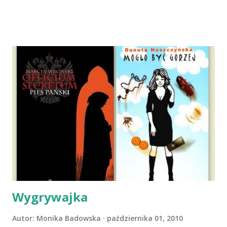
dni później - już po nią. Ułożona w bagażniku na wygodnym
materacu, przeczołgała się na tylne siedzenie i ułożyła na
moich kolanach. Tak dojechaliśmy do domu. O początkach
wspólnego życia przeczytacie TUTAJ i TUTAJ . Gdy już
nieco okrzepliśmy w codzienności z psem, a Amber - z
ludźmi i kotami, pojawił się pomysł na wspólny jesienny
wyjazd w Beskid Niski. Zanim to jednak się stało psica miała
atak padaczki, co spowodowało, że wyjazd odwołaliśmy,
wdrożyliśmy leczenie i od nowa zaczęliśmy oswajać z nami i
wspólnym życiem zdezorientowanego chorobą psa. Udało
się ustabilizować zawirowania zdrowotne i wówczas
zaczęliśmy się cieszyć sobą wzajemnie już na 100%.
Dopier...
Wygrywajka
Autor:
Monika Badowska
października 01, 2010