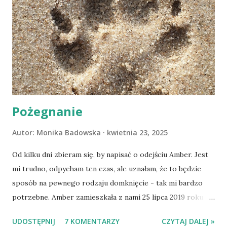
Pożegnanie
Autor:
Monika Badowska
kwietnia 23, 2025
Od kilku dni zbieram się, by napisać o odejściu Amber. Jest
mi trudno, odpycham ten czas, ale uznałam, że to będzie
sposób na pewnego rodzaju domknięcie - tak mi bardzo
potrzebne. Amber zamieszkała z nami 25 lipca 2019 roku.
Wypatrzyłam ją na FB schroniska w Tomaszowie
UDOSTĘPNIJ
7 KOMENTARZY
CZYTAJ DALEJ »
Mazowieckim, pojechaliśmy na wizytę zapoznawczą, a kilka