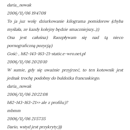
daria_nowak
2006/11/06 19:47:08
To ja juz wolę dziurkowanie kilograma pomidorow (chyba
myślała, ze kazdy kolejny będzie smaczniejszy...):)
Ona jest całuśna:) Raozpływam się nad tą nieco
pornograficzną pozycją:)
Gość: , h82-143-163-21-static.e-wro.net.pl
2006/11/06 20:20:10
W sumie, gdy się uważnie przyjrzeć, to ten kotownik jest
jednak trochę podobny do buldożka francuskiego.
daria_nowak
2006/11/06 20:22:08
h82-143-163-21>> ale z profilu;)?
mbmm
2006/11/06 21:57:35
Dario, wstyd jest przykryty;)))