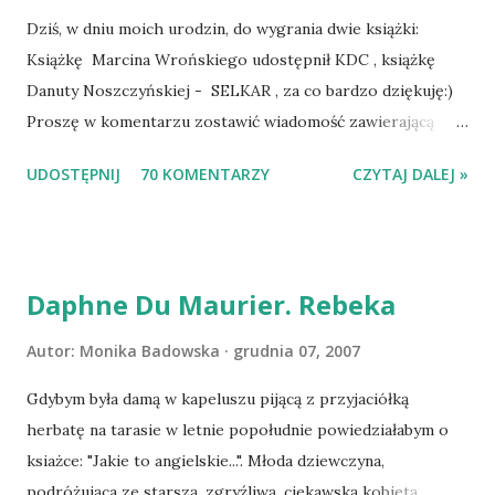
Dziś, w dniu moich urodzin, do wygrania dwie książki:
Książkę Marcina Wrońskiego udostępnił KDC , książkę
Danuty Noszczyńskiej - SELKAR , za co bardzo dziękuję:)
Proszę w komentarzu zostawić wiadomość zawierającą
tytuł książki, w losowaniu której chcecie wziąć udział.
UDOSTĘPNIJ
70 KOMENTARZY
CZYTAJ DALEJ »
Losowanie odbędzie się w niedzielę o 8:00. Zapraszam
serdecznie:) * * * WYLOSOWANO :-D Officium Secretum.
Pies Pański. Mogło być gorzej Gratuluję i proszę o kontakt
na m1b1m1m@gmail.com :)
Daphne Du Maurier. Rebeka
Autor:
Monika Badowska
grudnia 07, 2007
Gdybym była damą w kapeluszu pijącą z przyjaciółką
herbatę na tarasie w letnie popołudnie powiedziałabym o
ksiażce: "Jakie to angielskie...". Młoda dziewczyna,
podróżująca ze starszą, zgryźliwą, ciekawską kobietą