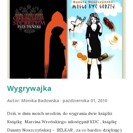
wspólnego życia przeczytacie TUTAJ i TUTAJ . Gdy już
nieco okrzepliśmy w codzienności z psem, a Amber - z
ludźmi i kotami, pojawił się pomysł na wspólny jesienny
wyjazd w Beskid Niski. Zanim to jednak się stało psica miała
atak padaczki, co spowodowało, że wyjazd odwołaliśmy,
wdrożyliśmy leczenie i od nowa zaczęliśmy oswajać z nami i
wspólnym życiem zdezorientowanego chorobą psa. Udało
się ustabilizować zawirowania zdrowotne i wówczas
zaczęliśmy się cieszyć sobą wzajemnie już na 100%.
Dopier...
Wygrywajka
Autor:
Monika Badowska
października 01, 2010
Dziś, w dniu moich urodzin, do wygrania dwie książki:
Książkę Marcina Wrońskiego udostępnił KDC , książkę
Danuty Noszczyńskiej - SELKAR , za co bardzo dziękuję:)