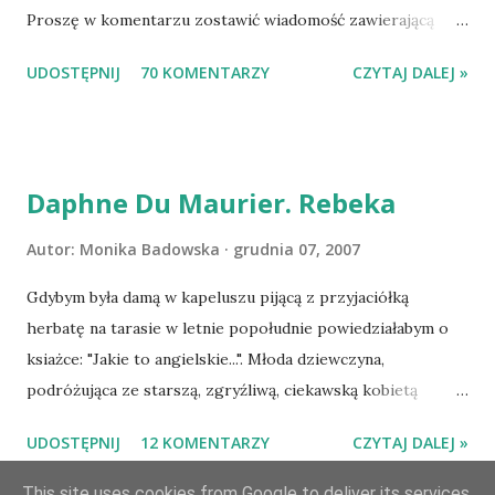
Proszę w komentarzu zostawić wiadomość zawierającą
tytuł książki, w losowaniu której chcecie wziąć udział.
UDOSTĘPNIJ
70 KOMENTARZY
CZYTAJ DALEJ »
Losowanie odbędzie się w niedzielę o 8:00. Zapraszam
serdecznie:) * * * WYLOSOWANO :-D Officium Secretum.
Pies Pański. Mogło być gorzej Gratuluję i proszę o kontakt
na m1b1m1m@gmail.com :)
Daphne Du Maurier. Rebeka
Autor:
Monika Badowska
grudnia 07, 2007
Gdybym była damą w kapeluszu pijącą z przyjaciółką
herbatę na tarasie w letnie popołudnie powiedziałabym o
ksiażce: "Jakie to angielskie...". Młoda dziewczyna,
podróżująca ze starszą, zgryźliwą, ciekawską kobietą
dociera do Monte Carlo, gdzie poznaje zamożnego Maxima
UDOSTĘPNIJ
12 KOMENTARZY
CZYTAJ DALEJ »
de Wintera, właściciela uroczej posiadłości Manderley,
owdowiałego przed niespełna rokiem. Gdy starsza pani
This site uses cookies from Google to deliver its services