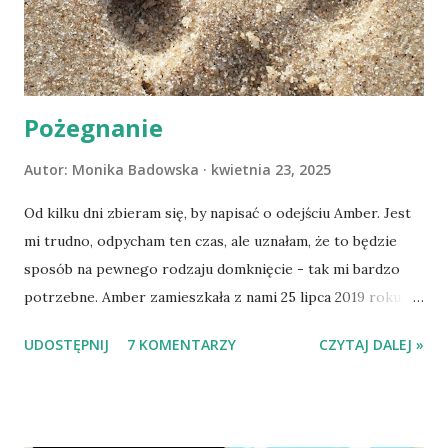
Pożegnanie
Autor:
Monika Badowska
kwietnia 23, 2025
Od kilku dni zbieram się, by napisać o odejściu Amber. Jest
mi trudno, odpycham ten czas, ale uznałam, że to będzie
sposób na pewnego rodzaju domknięcie - tak mi bardzo
potrzebne. Amber zamieszkała z nami 25 lipca 2019 roku.
Wypatrzyłam ją na FB schroniska w Tomaszowie
UDOSTĘPNIJ
7 KOMENTARZY
CZYTAJ DALEJ »
Mazowieckim, pojechaliśmy na wizytę zapoznawczą, a kilka
dni później - już po nią. Ułożona w bagażniku na wygodnym
materacu, przeczołgała się na tylne siedzenie i ułożyła na
moich kolanach. Tak dojechaliśmy do domu. O początkach