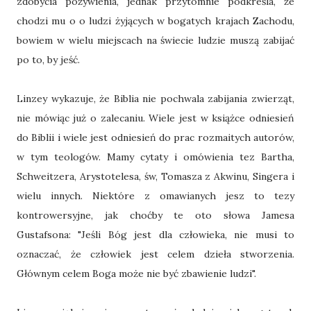
zdobycia pożywienia, jednak przytomnie podkreśla, że
chodzi mu o o ludzi żyjących w bogatych krajach Zachodu,
bowiem w wielu miejscach na świecie ludzie muszą zabijać
po to, by jeść.
Linzey wykazuje, że Biblia nie pochwala zabijania zwierząt,
nie mówiąc już o zalecaniu. Wiele jest w książce odniesień
do Biblii i wiele jest odniesień do prac rozmaitych autorów,
w tym teologów. Mamy cytaty i omówienia tez Bartha,
Schweitzera, Arystotelesa, św, Tomasza z Akwinu, Singera i
wielu innych. Niektóre z omawianych jesz to tezy
kontrowersyjne, jak choćby te oto słowa Jamesa
Gustafsona: "Jeśli Bóg jest dla człowieka, nie musi to
oznaczać, że człowiek jest celem dzieła stworzenia.
Głównym celem Boga może nie być zbawienie ludzi".