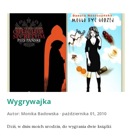
materacu, przeczołgała się na tylne siedzenie i ułożyła na
moich kolanach. Tak dojechaliśmy do domu. O początkach
wspólnego życia przeczytacie TUTAJ i TUTAJ . Gdy już
nieco okrzepliśmy w codzienności z psem, a Amber - z
ludźmi i kotami, pojawił się pomysł na wspólny jesienny
wyjazd w Beskid Niski. Zanim to jednak się stało psica miała
atak padaczki, co spowodowało, że wyjazd odwołaliśmy,
wdrożyliśmy leczenie i od nowa zaczęliśmy oswajać z nami i
wspólnym życiem zdezorientowanego chorobą psa. Udało
się ustabilizować zawirowania zdrowotne i wówczas
zaczęliśmy się cieszyć sobą wzajemnie już na 100%.
Dopier...
Wygrywajka
Autor:
Monika Badowska
października 01, 2010
Dziś, w dniu moich urodzin, do wygrania dwie książki: