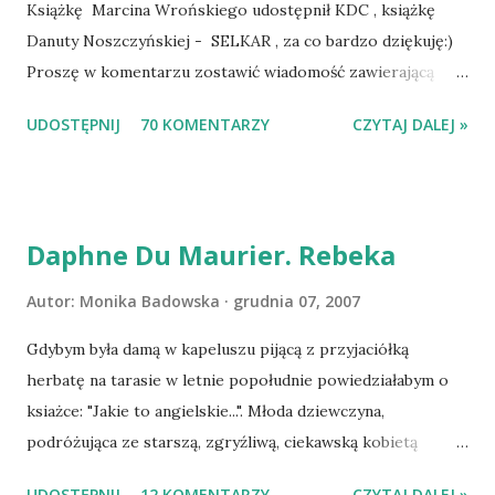
Książkę Marcina Wrońskiego udostępnił KDC , książkę
Danuty Noszczyńskiej - SELKAR , za co bardzo dziękuję:)
Proszę w komentarzu zostawić wiadomość zawierającą
tytuł książki, w losowaniu której chcecie wziąć udział.
UDOSTĘPNIJ
70 KOMENTARZY
CZYTAJ DALEJ »
Losowanie odbędzie się w niedzielę o 8:00. Zapraszam
serdecznie:) * * * WYLOSOWANO :-D Officium Secretum.
Pies Pański. Mogło być gorzej Gratuluję i proszę o kontakt
na m1b1m1m@gmail.com :)
Daphne Du Maurier. Rebeka
Autor:
Monika Badowska
grudnia 07, 2007
Gdybym była damą w kapeluszu pijącą z przyjaciółką
herbatę na tarasie w letnie popołudnie powiedziałabym o
ksiażce: "Jakie to angielskie...". Młoda dziewczyna,
podróżująca ze starszą, zgryźliwą, ciekawską kobietą
dociera do Monte Carlo, gdzie poznaje zamożnego Maxima
UDOSTĘPNIJ
12 KOMENTARZY
CZYTAJ DALEJ »