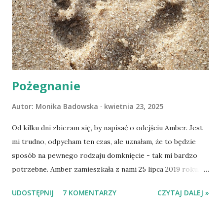
Pożegnanie
Autor:
Monika Badowska
kwietnia 23, 2025
Od kilku dni zbieram się, by napisać o odejściu Amber. Jest
mi trudno, odpycham ten czas, ale uznałam, że to będzie
sposób na pewnego rodzaju domknięcie - tak mi bardzo
potrzebne. Amber zamieszkała z nami 25 lipca 2019 roku.
Wypatrzyłam ją na FB schroniska w Tomaszowie
UDOSTĘPNIJ
7 KOMENTARZY
CZYTAJ DALEJ »
Mazowieckim, pojechaliśmy na wizytę zapoznawczą, a kilka
dni później - już po nią. Ułożona w bagażniku na wygodnym