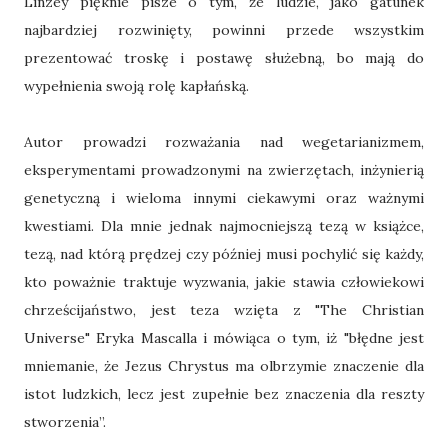
Linzey pięknie pisze o tym, że ludzie, jako gatunek
najbardziej rozwinięty, powinni przede wszystkim
prezentować troskę i postawę służebną, bo mają do
wypełnienia swoją rolę kapłańską.
Autor prowadzi rozważania nad wegetarianizmem,
eksperymentami prowadzonymi na zwierzętach, inżynierią
genetyczną i wieloma innymi ciekawymi oraz ważnymi
kwestiami. Dla mnie jednak najmocniejszą tezą w książce,
tezą, nad którą prędzej czy później musi pochylić się każdy,
kto poważnie traktuje wyzwania, jakie stawia człowiekowi
chrześcijaństwo, jest teza wzięta z "The Christian
Universe" Eryka Mascalla i mówiąca o tym, iż "błędne jest
mniemanie, że Jezus Chrystus ma olbrzymie znaczenie dla
istot ludzkich, lecz jest zupełnie bez znaczenia dla reszty
stworzenia”.