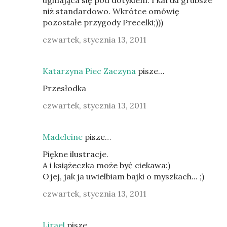
uginająca się pod dotykiem. I kartki grubsze
niż standardowo. Wkrótce omówię
pozostałe przygody Precelki;)))
czwartek, stycznia 13, 2011
Katarzyna Piec Zaczyna
pisze…
Przesłodka
czwartek, stycznia 13, 2011
Madeleine
pisze…
Piękne ilustracje.
A i książeczka może być ciekawa:)
Ojej, jak ja uwielbiam bajki o myszkach... ;)
czwartek, stycznia 13, 2011
Lirael
pisze…