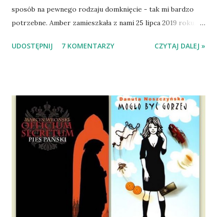
sposób na pewnego rodzaju domknięcie - tak mi bardzo
potrzebne. Amber zamieszkała z nami 25 lipca 2019 roku.
Wypatrzyłam ją na FB schroniska w Tomaszowie
UDOSTĘPNIJ
7 KOMENTARZY
CZYTAJ DALEJ »
Mazowieckim, pojechaliśmy na wizytę zapoznawczą, a kilka
dni później - już po nią. Ułożona w bagażniku na wygodnym
materacu, przeczołgała się na tylne siedzenie i ułożyła na
moich kolanach. Tak dojechaliśmy do domu. O początkach
wspólnego życia przeczytacie TUTAJ i TUTAJ . Gdy już
nieco okrzepliśmy w codzienności z psem, a Amber - z
ludźmi i kotami, pojawił się pomysł na wspólny jesienny
wyjazd w Beskid Niski. Zanim to jednak się stało psica miała
atak padaczki, co spowodowało, że wyjazd odwołaliśmy,
wdrożyliśmy leczenie i od nowa zaczęliśmy oswajać z nami i
wspólnym życiem zdezorientowanego chorobą psa. Udało
się ustabilizować zawirowania zdrowotne i wówczas
zaczęliśmy się cieszyć sobą wzajemnie już na 100%.