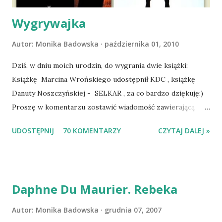
Dopier...
Wygrywajka
Autor:
Monika Badowska
października 01, 2010
Dziś, w dniu moich urodzin, do wygrania dwie książki:
Książkę Marcina Wrońskiego udostępnił KDC , książkę
Danuty Noszczyńskiej - SELKAR , za co bardzo dziękuję:)
Proszę w komentarzu zostawić wiadomość zawierającą
tytuł książki, w losowaniu której chcecie wziąć udział.
UDOSTĘPNIJ
70 KOMENTARZY
CZYTAJ DALEJ »
Losowanie odbędzie się w niedzielę o 8:00. Zapraszam
serdecznie:) * * * WYLOSOWANO :-D Officium Secretum.
Pies Pański. Mogło być gorzej Gratuluję i proszę o kontakt
na m1b1m1m@gmail.com :)
Daphne Du Maurier. Rebeka
Autor:
Monika Badowska
grudnia 07, 2007